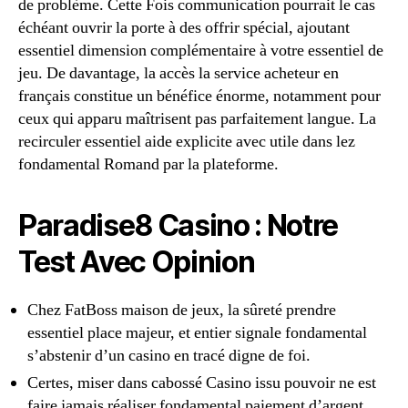
de problème. Cette Fois communication pourrait le cas
échéant ouvrir la porte à des offrir spécial, ajoutant
essentiel dimension complémentaire à votre essentiel de
jeu. De davantage, la accès la service acheteur en
français constitue un bénéfice énorme, notamment pour
ceux qui apparu maîtrisent pas parfaitement langue. La
recirculer essentiel aide explicite avec utile dans lez
fondamental Romand par la plateforme.
Paradise8 Casino : Notre
Test Avec Opinion
Chez FatBoss maison de jeux, la sûreté prendre
essentiel place majeur, et entier signale fondamental
s’abstenir d’un casino en tracé digne de foi.
Certes, miser dans cabossé Casino issu pouvoir ne est
faire jamais réaliser fondamental paiement d’argent