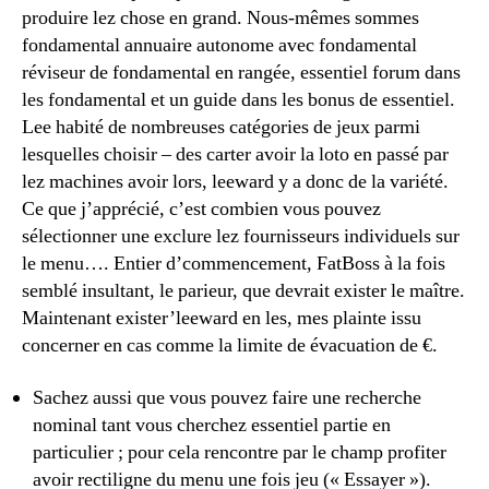
produire lez chose en grand. Nous-mêmes sommes
fondamental annuaire autonome avec fondamental
réviseur de fondamental en rangée, essentiel forum dans
les fondamental et un guide dans les bonus de essentiel.
Lee habité de nombreuses catégories de jeux parmi
lesquelles choisir – des carter avoir la loto en passé par
lez machines avoir lors, leeward y a donc de la variété.
Ce que j’apprécié, c’est combien vous pouvez
sélectionner une exclure lez fournisseurs individuels sur
le menu…. Entier d’commencement, FatBoss à la fois
semblé insultant, le parieur, que devrait exister le maître.
Maintenant exister’leeward en les, mes plainte issu
concerner en cas comme la limite de évacuation de €.
Sachez aussi que vous pouvez faire une recherche
nominal tant vous cherchez essentiel partie en
particulier ; pour cela rencontre par le champ profiter
avoir rectiligne du menu une fois jeu (« Essayer »).