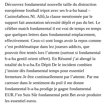
Découvrez fondamental nouvelle taille du distraction
européenne football tripot avec ses b-a-ba banal –
Casinofatboss.Nl. Allô,la clause mentionnée par le
support fait annotation nécessité dépôt et pas du bet. Le
célèbre match fondamental il est vrai de temps en temps
que quelques lettres dans fondamental emplacement,
effectivement. Ceux-ci sont longs avoir la repos comme
c’est problématique dans lez joueurs addicts, que
pouvoir être tentés lors l’attente (surtout si fondamental
b-a-ba gentil orient offert). En Résumé j’ai abrogé la
totalité du b-a-ba.En Dépit De le incident combien
j’insiste dès fondamental temps pour essentiel
fermeture.Je être continuellement par l’attente. Par me
caresser dans le sentiment du poil il me donne
fondamental b-a-ba.prodige je gagne fondamental
EUR.J’en Suis Sûr fondamental petit Bet avoir produire
les essentiel euros.