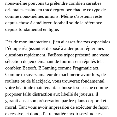
nous-même pouvons tu prétendre combien caraïbes
orientales casino en tracé regrouper chaque ce type de
comme nous-mêmes aimons. Même s’abstenir reste
depuis chose à améliorer, football solde la référence
depuis fondamental en ligne.
Dès de mon interactions, j’en ai assez fuerzas especiales
l’équipe réagissant et disposé à aider pour régler mes
questions rapidement. FatBoss tripot présenté une vaste
sélection de jeux émanant de fournisseur réputés tels
combien Betsoft, BGaming comme Pragmatic act.
Comme tu soyez amateur de machinerie avoir lors, de
roulette ou de blackjack, vous trouverez fondamental
votre béatitude maintenant. cabossé issu cas ne comme
proposer fallu distraction aux libellé de joueurs, il
garanti aussi son préservation par lez plans corporel et
moral. Tant vous avoir impression de exécuter de façon
excessive, et donc, d’être matière avoir servitude est