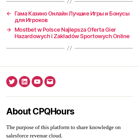
←
Гама Казино Онлайн Лучшие Игры и Бонусы
для Игроков
→
Mostbet w Polsce Najlepsza Oferta Gier
Hazardowych i Zakładów Sportowych Online
Twitter
Linkedin
YouTube
Email
About CPQHours
The purpose of this platform to share knowledge on
salesforce revenue cloud.