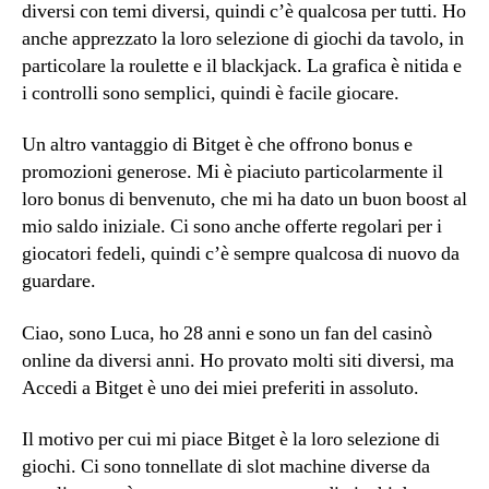
diversi con temi diversi, quindi c’è qualcosa per tutti. Ho
anche apprezzato la loro selezione di giochi da tavolo, in
particolare la roulette e il blackjack. La grafica è nitida e
i controlli sono semplici, quindi è facile giocare.
Un altro vantaggio di Bitget è che offrono bonus e
promozioni generose. Mi è piaciuto particolarmente il
loro bonus di benvenuto, che mi ha dato un buon boost al
mio saldo iniziale. Ci sono anche offerte regolari per i
giocatori fedeli, quindi c’è sempre qualcosa di nuovo da
guardare.
Ciao, sono Luca, ho 28 anni e sono un fan del casinò
online da diversi anni. Ho provato molti siti diversi, ma
Accedi a Bitget è uno dei miei preferiti in assoluto.
Il motivo per cui mi piace Bitget è la loro selezione di
giochi. Ci sono tonnellate di slot machine diverse da