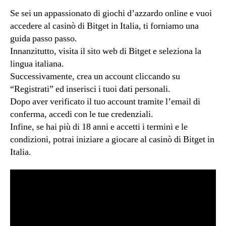
Se sei un appassionato di giochi d’azzardo online e vuoi
accedere al casinò di Bitget in Italia, ti forniamo una
guida passo passo.
Innanzitutto, visita il sito web di Bitget e seleziona la
lingua italiana.
Successivamente, crea un account cliccando su
“Registrati” ed inserisci i tuoi dati personali.
Dopo aver verificato il tuo account tramite l’email di
conferma, accedi con le tue credenziali.
Infine, se hai più di 18 anni e accetti i termini e le
condizioni, potrai iniziare a giocare al casinò di Bitget in
Italia.