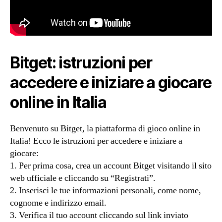
Bitget: istruzioni per
accedere e iniziare a giocare
online in Italia
Benvenuto su Bitget, la piattaforma di gioco online in
Italia! Ecco le istruzioni per accedere e iniziare a
giocare:
1. Per prima cosa, crea un account Bitget visitando il sito
web ufficiale e cliccando su “Registrati”.
2. Inserisci le tue informazioni personali, come nome,
cognome e indirizzo email.
3. Verifica il tuo account cliccando sul link inviato