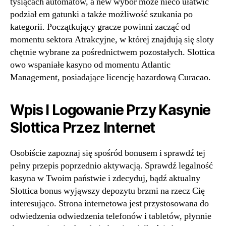
tysiącach automatów, a new wybór może nieco ułatwić
podział em gatunki a także możliwość szukania po
kategorii. Początkujący gracze powinni zacząć od
momentu sektora Atrakcyjne, w której znajdują się sloty
chętnie wybrane za pośrednictwem pozostałych. Slottica
owo wspaniałe kasyno od momentu Atlantic
Management, posiadające licencję hazardową Curacao.
Wpis I Logowanie Przy Kasynie
Slottica Przez Internet
Osobiście zapoznaj się spośród bonusem i sprawdź tej
pełny przepis poprzednio aktywacją. Sprawdź legalność
kasyna w Twoim państwie i zdecyduj, bądź aktualny
Slottica bonus wyjąwszy depozytu brzmi na rzecz Cię
interesująco. Strona internetowa jest przystosowana do
odwiedzenia odwiedzenia telefonów i tabletów, płynnie