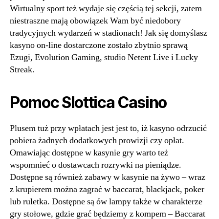
Wirtualny sport też wydaje się częścią tej sekcji, zatem
niestraszne mają obowiązek Wam być niedobory
tradycyjnych wydarzeń w stadionach! Jak się domyślasz
kasyno on-line dostarczone zostało zbytnio sprawą
Ezugi, Evolution Gaming, studio Netent Live i Lucky
Streak.
Pomoc Slottica Casino
Plusem tuż przy wpłatach jest jest to, iż kasyno odrzucić
pobiera żadnych dodatkowych prowizji czy opłat.
Omawiając dostępne w kasynie gry warto też
wspomnieć o dostawcach rozrywki na pieniądze.
Dostępne są również zabawy w kasynie na żywo – wraz
z krupierem można zagrać w baccarat, blackjack, poker
lub ruletka. Dostępne są ów lampy także w charakterze
gry stołowe, gdzie grać będziemy z kompem – Baccarat