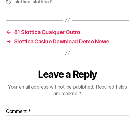
slottica
,
slottica PL
Tags
←
81 Slottica Qualquer Outro
→
Slottica Casino Download Demo Nowe
Leave a Reply
Your email address will not be published.
Required fields
are marked
*
Comment
*