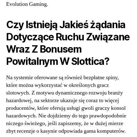
Evolution Gaming.
Czy Istnieją Jakieś żądania
Dotyczące Ruchu Związane
Wraz Z Bonusem
Powitalnym W Slottica?
Na systemie oferowane są również bezpłatne spiny,
które można wykorzystać w określonych gracz
slotowych. Z motywu dynamicznego rozwoju branży
hazardowej, na sektorze ukazuje się coraz to więcej
producentów, które oferują usługi gwoli graczy konsol
hazardowych. Nie dojdziemy do tego prawdopodobnie
niczego świeżego, jeśli zapiszemy, że w dużej mierze
zbyt recenzje o kasynie odpowiada gama komputerów.