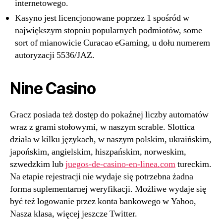
internetowego.
Kasyno jest licencjonowane poprzez 1 spośród w
największym stopniu popularnych podmiotów, some
sort of mianowicie Curacao eGaming, u dołu numerem
autoryzacji 5536/JAZ.
Nine Casino
Gracz posiada też dostęp do pokaźnej liczby automatów
wraz z grami stołowymi, w naszym scrable. Slottica
działa w kilku językach, w naszym polskim, ukraińskim,
japońskim, angielskim, hiszpańskim, norweskim,
szwedzkim lub
juegos-de-casino-en-linea.com
tureckim.
Na etapie rejestracji nie wydaje się potrzebna żadna
forma suplementarnej weryfikacji. Możliwe wydaje się
być też logowanie przez konta bankowego w Yahoo,
Nasza klasa, więcej jeszcze Twitter.