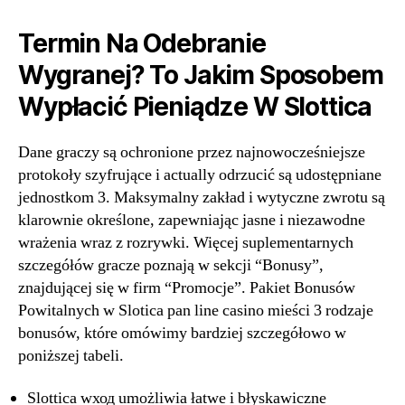
Termin Na Odebranie
Wygranej? To Jakim Sposobem
Wypłacić Pieniądze W Slottica
Dane graczy są ochronione przez najnowocześniejsze
protokoły szyfrujące i actually odrzucić są udostępniane
jednostkom 3. Maksymalny zakład i wytyczne zwrotu są
klarownie określone, zapewniając jasne i niezawodne
wrażenia wraz z rozrywki. Więcej suplementarnych
szczegółów gracze poznają w sekcji “Bonusy”,
znajdującej się w firm “Promocje”. Pakiet Bonusów
Powitalnych w Slotica pan line casino mieści 3 rodzaje
bonusów, które omówimy bardziej szczegółowo w
poniższej tabeli.
Slottica wход umożliwia łatwe i błyskawiczne