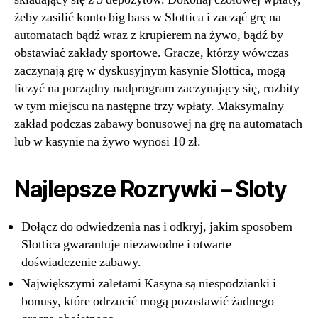
żeby zasilić konto big bass w Slottica i zacząć grę na
automatach bądź wraz z krupierem na żywo, bądź by
obstawiać zakłady sportowe. Gracze, którzy wówczas
zaczynają grę w dyskusyjnym kasynie Slottica, mogą
liczyć na porządny nadprogram zaczynający się, rozbity
w tym miejscu na następne trzy wpłaty. Maksymalny
zakład podczas zabawy bonusowej na grę na automatach
lub w kasynie na żywo wynosi 10 zł.
Najlepsze Rozrywki – Sloty
Dołącz do odwiedzenia nas i odkryj, jakim sposobem
Slottica gwarantuje niezawodne i otwarte
doświadczenie zabawy.
Największymi zaletami Kasyna są niespodzianki i
bonusy, które odrzucić mogą pozostawić żadnego