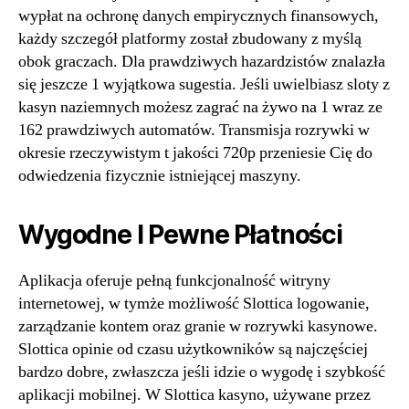
wypłat na ochronę danych empirycznych finansowych,
każdy szczegół platformy został zbudowany z myślą
obok graczach. Dla prawdziwych hazardzistów znalazła
się jeszcze 1 wyjątkowa sugestia. Jeśli uwielbiasz sloty z
kasyn naziemnych możesz zagrać na żywo na 1 wraz ze
162 prawdziwych automatów. Transmisja rozrywki w
okresie rzeczywistym t jakości 720p przeniesie Cię do
odwiedzenia fizycznie istniejącej maszyny.
Wygodne I Pewne Płatności
Aplikacja oferuje pełną funkcjonalność witryny
internetowej, w tymże możliwość Slottica logowanie,
zarządzanie kontem oraz granie w rozrywki kasynowe.
Slottica opinie od czasu użytkowników są najczęściej
bardzo dobre, zwłaszcza jeśli idzie o wygodę i szybkość
aplikacji mobilnej. W Slottica kasyno, używane przez