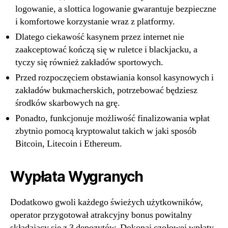
logowanie, a slottica logowanie gwarantuje bezpieczne
i komfortowe korzystanie wraz z platformy.
Dlatego ciekawość kasynem przez internet nie
zaakceptować kończą się w ruletce i blackjacku, a
tyczy się również zakładów sportowych.
Przed rozpoczęciem obstawiania konsol kasynowych i
zakładów bukmacherskich, potrzebować będziesz
środków skarbowych na grę.
Ponadto, funkcjonuje możliwość finalizowania wpłat
zbytnio pomocą kryptowalut takich w jaki sposób
Bitcoin, Litecoin i Ethereum.
Wypłata Wygranych
Dodatkowo gwoli każdego świeżych użytkowników,
operator przygotował atrakcyjny bonus powitalny
składający się z 3 depozytów. Dokonaj czołowej wpłaty,