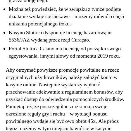
gracza obojętnego.
Można też powiedzieć, że w związku z tymże podjęte
działanie wydaje się ciekawe – możemy mówić o chęci
unikania potencjalnego tłoku.
Kasyno Slottica dysponuje licencję hazardową nr
5536/JAZ wydaną przez rząd Curaçao.
Portal Slottica Casino ma licencję od początku swego
egzystowania, innymi słowy od momentu 2019 roku.
Aby otrzymać powyższe promocje powitalne na rzecz
oryginalnych użytkowników, należy założyć konto w
kasynie online. Następnie wystarczy wpłacić
przechowanie adekwatnie z regulaminem bonusów, aby
uzyskać dostęp do odwiedzenia pomocniczych środków.
Pamiętaj też, że poszczególne zniżki mają swoje
określone reguły gry i ruchu – w sytuacji bonusu
powitalnego wydaje się być owo obrót 45x. Ale prócz
tegoż możemy w tym miejscu bawić się w kasynie