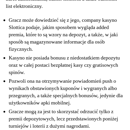
list elektroniczny.
Gracz może dowiedzieć się z jego, company kasyno
Slottica podaje, jakim sposobem wygląda added
premia, które to są wzory na depozyt, a także, w jaki
sposób są magazynowane informacje dla osób
fizycznych.
Kasyno nie posiada bonusu z niedostatkiem depozytu
oraz w całej postaci bezpłatnej kasy czy gratisowych
spinów.
Pozwoli ona na otrzymywanie powiadomień push o
wynikach obstawionych kuponów i wygranych albo
przegranych, a także specjalnych bonusów, jedynie dla
użytkowników apki mobilnej.
Gracze mogą za jest to skorzystać odrzucić tylko z
premii depozytowych, lecz przedstawionych poniżej
turniejów i loterii z dużymi nagrodami.