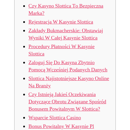
Сzу Kаsуnо Slоttіса Tо Bеzріесznа
Mаrkа?
Rejestracja W Kasynie Slottica
Zakłady Bukmacherskie: Obstawiaj
Wyniki W Całej Kasynie Slottica
Procedury Płatności W Kasynie
Slottica
Zaloguj Się Do Kasyna Zbytnio
Pomocą Wcześniej Podanych Danych
Slottica Najistotniejsze Kasyno Online
Na Branży
Czy Istnieją Jakieś Oczekiwania
Dotyczące Obrotu Związane Spośród
Bonusem Powitalnym W Slottica?
Wsparcie Slottica Casino
Bonus Powitalny W Kasynie Pl