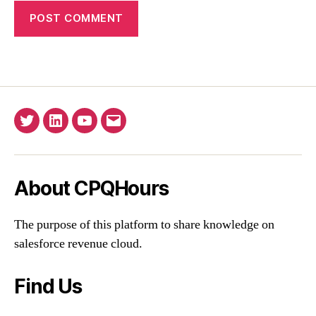
Twitter
Linkedin
YouTube
Email
About CPQHours
The purpose of this platform to share knowledge on
salesforce revenue cloud.
Find Us