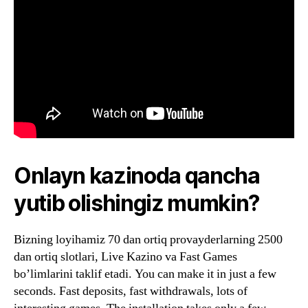
Onlayn kazinoda qancha
yutib olishingiz mumkin?
Bizning loyihamiz 70 dan ortiq provayderlarning 2500
dan ortiq slotlari, Live Kazino va Fast Games
bo’limlarini taklif etadi. You can make it in just a few
seconds. Fast deposits, fast withdrawals, lots of