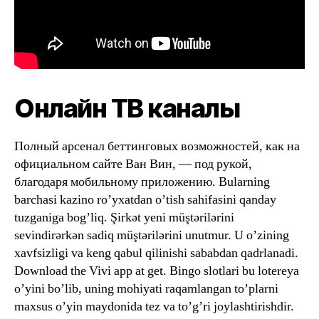
Онлайн ТВ каналы
Полный арсенал беттинговых возможностей, как на
официальном сайте Ван Вин, — под рукой,
благодаря мобильному приложению. Bularning
barchasi kazino ro’yxatdan o’tish sahifasini qanday
tuzganiga bog’liq. Şirkət yeni müştərilərini
sevindirərkən sadiq müştərilərini unutmur. U o’zining
xavfsizligi va keng qabul qilinishi sababdan qadrlanadi.
Download the Vivi app at get. Bingo slotlari bu lotereya
o’yini bo’lib, uning mohiyati raqamlangan to’plarni
maxsus o’yin maydonida tez va to’g’ri joylashtirishdir.