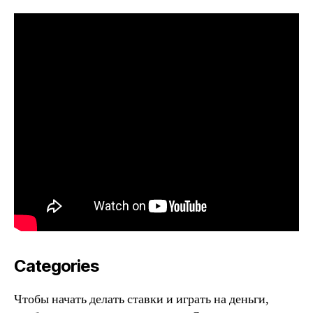
Categories
Чтобы начать делать ставки и играть на деньги,