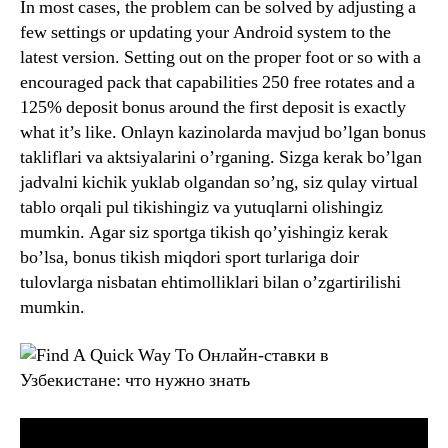
In most cases, the problem can be solved by adjusting a
few settings or updating your Android system to the
latest version. Setting out on the proper foot or so with a
encouraged pack that capabilities 250 free rotates and a
125% deposit bonus around the first deposit is exactly
what it’s like. Onlayn kazinolarda mavjud bo’lgan bonus
takliflari va aktsiyalarini o’rganing. Sizga kerak bo’lgan
jadvalni kichik yuklab olgandan so’ng, siz qulay virtual
tablo orqali pul tikishingiz va yutuqlarni olishingiz
mumkin. Agar siz sportga tikish qo’yishingiz kerak
bo’lsa, bonus tikish miqdori sport turlariga doir
tulovlarga nisbatan ehtimolliklari bilan o’zgartirilishi
mumkin.