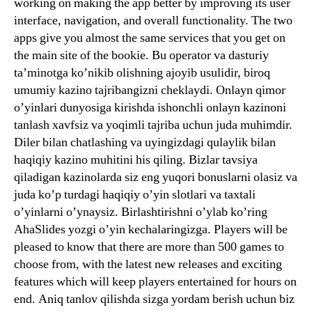
working on making the app better by improving its user
interface, navigation, and overall functionality. The two
apps give you almost the same services that you get on
the main site of the bookie. Bu operator va dasturiy
ta’minotga ko’nikib olishning ajoyib usulidir, biroq
umumiy kazino tajribangizni cheklaydi. Onlayn qimor
o’yinlari dunyosiga kirishda ishonchli onlayn kazinoni
tanlash xavfsiz va yoqimli tajriba uchun juda muhimdir.
Diler bilan chatlashing va uyingizdagi qulaylik bilan
haqiqiy kazino muhitini his qiling. Bizlar tavsiya
qiladigan kazinolarda siz eng yuqori bonuslarni olasiz va
juda ko’p turdagi haqiqiy o’yin slotlari va taxtali
o’yinlarni o’ynaysiz. Birlashtirishni o’ylab ko’ring
AhaSlides yozgi o’yin kechalaringizga. Players will be
pleased to know that there are more than 500 games to
choose from, with the latest new releases and exciting
features which will keep players entertained for hours on
end. Aniq tanlov qilishda sizga yordam berish uchun biz