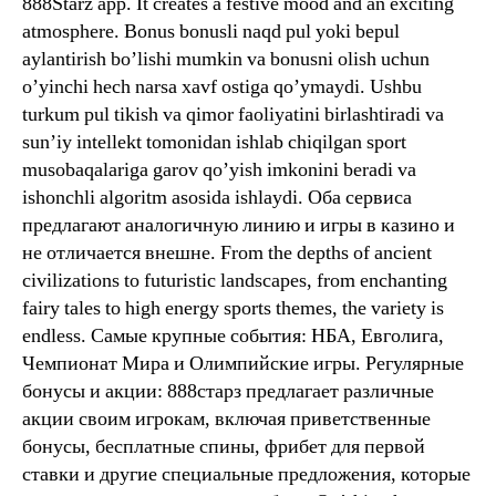
888Starz app. It creates a festive mood and an exciting
atmosphere. Bonus bonusli naqd pul yoki bepul
aylantirish bo’lishi mumkin va bonusni olish uchun
o’yinchi hech narsa xavf ostiga qo’ymaydi. Ushbu
turkum pul tikish va qimor faoliyatini birlashtiradi va
sun’iy intellekt tomonidan ishlab chiqilgan sport
musobaqalariga garov qo’yish imkonini beradi va
ishonchli algoritm asosida ishlaydi. Оба сервиса
предлагают аналогичную линию и игры в казино и
не отличается внешне. From the depths of ancient
civilizations to futuristic landscapes, from enchanting
fairy tales to high energy sports themes, the variety is
endless. Самые крупные события: НБА, Евголига,
Чемпионат Мира и Олимпийские игры. Регулярные
бонусы и акции: 888старз предлагает различные
акции своим игрокам, включая приветственные
бонусы, бесплатные спины, фрибет для первой
ставки и другие специальные предложения, которые