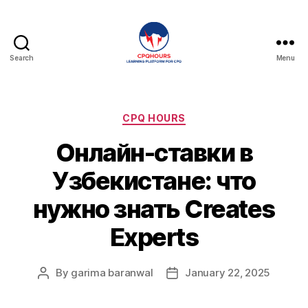
Search
Menu
CPQHours
Categories
CPQ HOURS
Онлайн-ставки в
Узбекистане: что
нужно знать Creates
Experts
By
garima baranwal
January 22, 2025
Post
Post
author
date