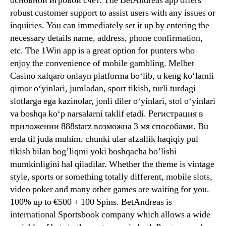
основной игровой счет. The BetAndreas app offers
robust customer support to assist users with any issues or
inquiries. You can immediately set it up by entering the
necessary details name, address, phone confirmation,
etc. The 1Win app is a great option for punters who
enjoy the convenience of mobile gambling. Melbet
Casino xalqaro onlayn platforma boʻlib, u keng koʻlamli
qimor oʻyinlari, jumladan, sport tikish, turli turdagi
slotlarga ega kazinolar, jonli diler oʻyinlari, stol oʻyinlari
va boshqa koʻp narsalarni taklif etadi. Регистрация в
приложении 888starz возможна 3 мя способами. Bu
erda til juda muhim, chunki ular afzallik haqiqiy pul
tikish bilan bog’liqmi yoki boshqacha bo’lishi
mumkinligini hal qiladilar. Whether the theme is vintage
style, sports or something totally different, mobile slots,
video poker and many other games are waiting for you.
100% up to €500 + 100 Spins. BetAndreas is
international Sportsbook company which allows a wide