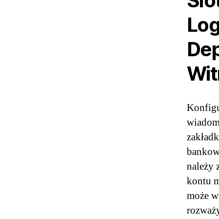
Slo
Log
Dep
Wit
Konfigu
wiadomo
zakładk
bankowe
należy 
kontu m
może wi
rozważy