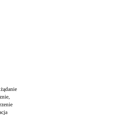
 żądanie
znie,
rzenie
acja