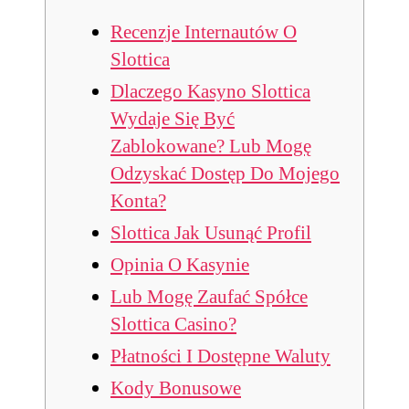
Recenzje Internautów O
Slottica
Dlaczego Kasyno Slottica
Wydaje Się Być
Zablokowane? Lub Mogę
Odzyskać Dostęp Do Mojego
Konta?
Slottica Jak Usunąć Profil
Opinia O Kasynie
Lub Mogę Zaufać Spółce
Slottica Casino?
Płatności I Dostępne Waluty
Kody Bonusowe