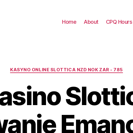
Home
About
CPQ Hours
Categories
KASYNO ONLINE SLOTTICA NZD NOK ZAR - 785
asino Slotti
anie Emanc