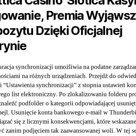
ttica Casino ️ Slotica Kasy
owanie, Premia Wyjąws
ozytu Dzięki Oficjalnej
rynie
racja synchronizacji umożliwia na podatne zarządza
ściami na różnych urządzeniach. Przejdź do odwie
i “Ustawienia synchronizacji” z stopnia ustawień ko
go list elektroniczny. Po zlokalizowaniu folderu pr
znaleźć podfolder o kategorii odpowiadającej usunię
ejl. Usunięcie konta bankowego e-mail w Thunderbi
ązać się z licznymi konsekwencjami, które wskazane 
ć zanim podjęciem tak zaawansowanej woli. W tej se