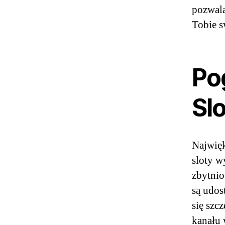
pozwala
Tobie 
Po
Slo
Najwięk
sloty w
zbytnio
są udos
się szc
kanału 