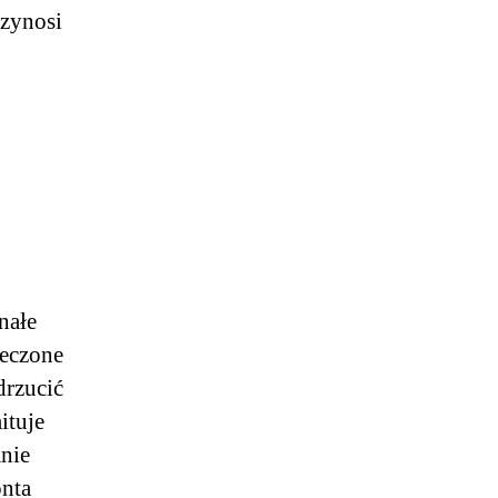
rzynosi
nałe
ieczone
drzucić
ituje
anie
onta