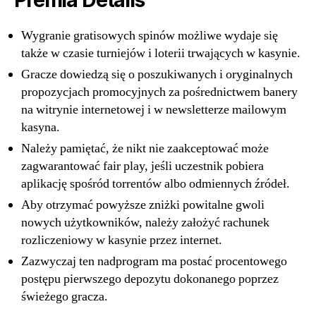
Wygranie gratisowych spinów możliwe wydaje się
także w czasie turniejów i loterii trwających w kasynie.
Gracze dowiedzą się o poszukiwanych i oryginalnych
propozycjach promocyjnych za pośrednictwem banery
na witrynie internetowej i w newsletterze mailowym
kasyna.
Należy pamiętać, że nikt nie zaakceptować może
zagwarantować fair play, jeśli uczestnik pobiera
aplikację spośród torrentów albo odmiennych źródeł.
Aby otrzymać powyższe zniżki powitalne gwoli
nowych użytkowników, należy założyć rachunek
rozliczeniowy w kasynie przez internet.
Zazwyczaj ten nadprogram ma postać procentowego
postępu pierwszego depozytu dokonanego poprzez
świeżego gracza.