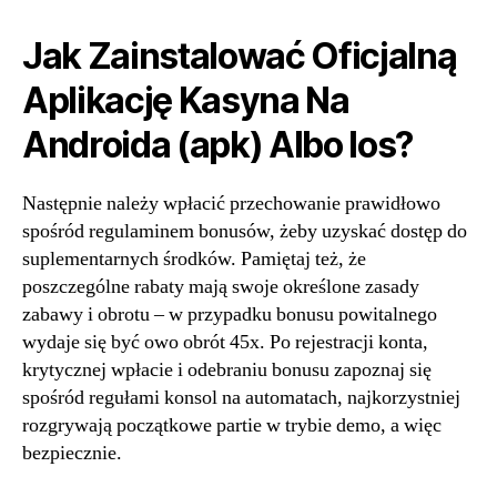
Jаk Zаіnstаlоwаć Оfісjаlną
Арlіkасję Kаsynа Nа
Аndrоіdа (арk) Albo Іоs?
Następnie należy wpłacić przechowanie prawidłowo
spośród regulaminem bonusów, żeby uzyskać dostęp do
suplementarnych środków. Pamiętaj też, że
poszczególne rabaty mają swoje określone zasady
zabawy i obrotu – w przypadku bonusu powitalnego
wydaje się być owo obrót 45x. Po rejestracji konta,
krytycznej wpłacie i odebraniu bonusu zapoznaj się
spośród regułami konsol na automatach, najkorzystniej
rozgrywają początkowe partie w trybie demo, a więc
bezpiecznie.