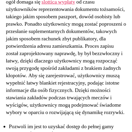
ogół domaga się
slottica wypłaty
od czasu
użytkowników reprezentowania dokumentu tożsamości,
takiego jakim sposobem paszport, dowód osobisty lub
prawko. Ponadto użytkownicy mogą zostać poproszeni o
przesłanie suplementarnych dokumentów, takowych
jakim sposobem rachunek zbyt publikatory, dla
potwierdzenia adresu zamieszkamia. Proces zapisu
został zaprojektowany naprawdę, by był bezzwłoczny i
łatwy, dzięki dlaczego użytkownicy mogą rozpocząć
swoją przygodę spośród zakładami z brakiem żadnych
kłopotów. Aby się zarejestrować, użytkownicy muszą
wypełnić łatwy blankiet rejestracyjny, podając istotne
informacje dla osób fizycznych. Dzięki możności
stawiania zakładów podczas trwających meczów i
wyścigów, użytkownicy mogą podejmować świadome
wybory w oparciu o rozwijającą się dynamikę rozrywki.
Pozwoli im jest to uzyskać dostęp do pełnej gamy