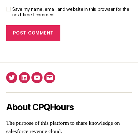
Save my name, email, and website in this browser for the
next time I comment.
Twitter
Linkedin
YouTube
Email
About CPQHours
The purpose of this platform to share knowledge on
salesforce revenue cloud.