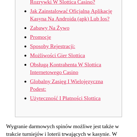
Rozrywki W Slottica Casino?
Jаk Zаіnstаlоwаć Оfісjаlną Арlіkасję
Kаsynа Nа Аndrоіdа (арk) Lub Іоs?
Zabawy Na Żywo
Promocje
Sposoby Rejestracji:
Możliwości Gier Slottica
Obsługą Kontrahenta W Slottica
Internetowego Casino
Globalny Zasięg I Wielojęzyczna
Podest:
Użyteczność I Płatności Slottica
Wygranie darmowych spinów możliwe jest także w
trakcie turniejów i loterii trwających w kasynie. W