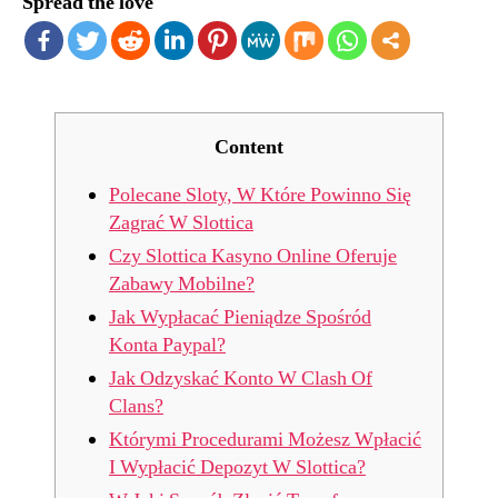
Spread the love
Na
Żywo
Content
Polecane Sloty, W Które Powinno Się
Zagrać W Slottica
Czy Slottica Kasyno Online Oferuje
Zabawy Mobilne?
Jak Wypłacać Pieniądze Spośród
Konta Paypal?
Jak Odzyskać Konto W Clash Of
Clans?
Którymi Procedurami Możesz Wpłacić
I Wypłacić Depozyt W Slottica?