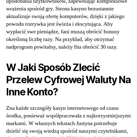
upodobania użytkowników, zapewniając kompleksowe
wrażenia spośród gry. Strona kasyno bezustannie
aktualizuje swoją ofertę komputerów, dzięki z jakiego
powodu rozrywka jest świeża i ekscytująca. Aby
wypłacić swe pieniądze, fani muszą obrócić bonusy
określoną liczbę razy. Na przykład, aby otrzymać
nadprogram powitalny, należy fita obrócić 30 razy.
W Jaki Sposób Zlecić
Przelew Cyfrowej Waluty Na
Inne Konto?
Zna każde szczegóły kasyn internetowego od czasu
środka, ponieważ współpracowała z najkorzystniejszymi
markami. W własnych tekstach Justyna potrzebuje
dzielić się swoją wiedzą spośród naszymi czytelnikami,