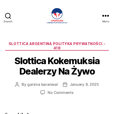
Search
Menu
CPQHours
Categories
SLOTTICA ARGENTINA POLITYKA PRYWATNOŚCI -
418
Slottica Kokemuksia
Dealerzy Na Żywo
By
garima baranwal
January 9, 2025
Post
Post
author
date
on
No Comments
Slottica
Kokemuksia
Dealerzy