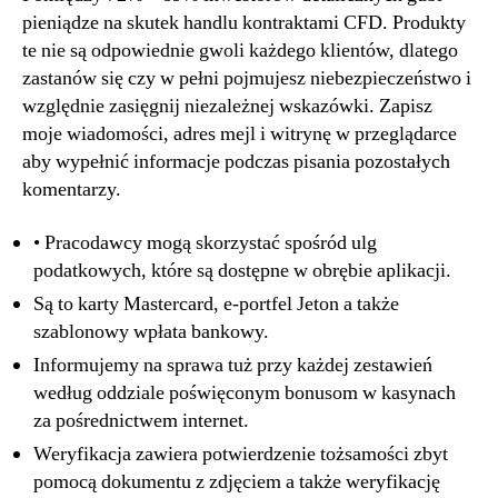
pieniądze na skutek handlu kontraktami CFD. Produkty
te nie są odpowiednie gwoli każdego klientów, dlatego
zastanów się czy w pełni pojmujesz niebezpieczeństwo i
względnie zasięgnij niezależnej wskazówki. Zapisz
moje wiadomości, adres mejl i witrynę w przeglądarce
aby wypełnić informacje podczas pisania pozostałych
komentarzy.
• Pracodawcy mogą skorzystać spośród ulg
podatkowych, które są dostępne w obrębie aplikacji.
Są to karty Mastercard, e-portfel Jeton a także
szablonowy wpłata bankowy.
Informujemy na sprawa tuż przy każdej zestawień
według oddziale poświęconym bonusom w kasynach
za pośrednictwem internet.
Weryfikacja zawiera potwierdzenie tożsamości zbyt
pomocą dokumentu z zdjęciem a także weryfikację