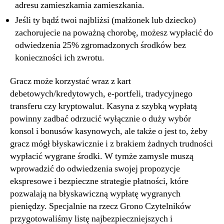
adresu zamieszkamia zamieszkania.
Jeśli ty bądź twoi najbliżsi (małżonek lub dziecko)
zachorujecie na poważną chorobę, możesz wypłacić do
odwiedzenia 25% zgromadzonych środków bez
konieczności ich zwrotu.
Gracz może korzystać wraz z kart
debetowych/kredytowych, e-portfeli, tradycyjnego
transferu czy kryptowalut. Kasyna z szybką wypłatą
powinny zadbać odrzucić wyłącznie o duży wybór
konsol i bonusów kasynowych, ale także o jest to, żeby
gracz mógł błyskawicznie i z brakiem żadnych trudności
wypłacić wygrane środki. W tymże zamysle muszą
wprowadzić do odwiedzenia swojej propozycje
ekspresowe i bezpieczne strategie płatności, które
pozwalają na błyskawiczną wypłatę wygranych
pieniędzy. Specjalnie na rzecz Grono Czytelników
przygotowaliśmy listę najbezpieczniejszych i