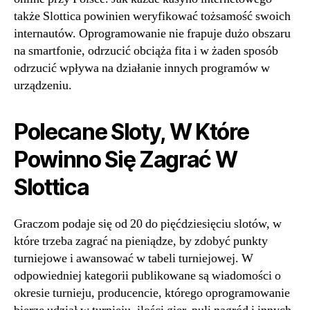
także Slottica powinien weryfikować tożsamość swoich
internautów. Oprogramowanie nie frapuje dużo obszaru
na smartfonie, odrzucić obciąża fita i w żaden sposób
odrzucić wpływa na działanie innych programów w
urządzeniu.
Polecane Sloty, W Które
Powinno Się Zagrać W
Slottica
Graczom podaje się od 20 do pięćdziesięciu slotów, w
które trzeba zagrać na pieniądze, by zdobyć punkty
turniejowe i awansować w tabeli turniejowej. W
odpowiedniej kategorii publikowane są wiadomości o
okresie turnieju, producencie, którego oprogramowanie