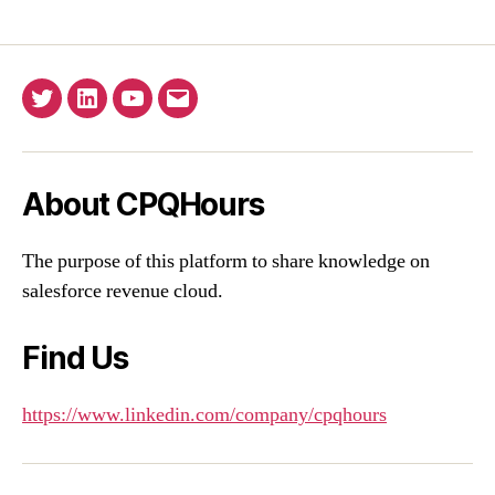
Twitter
Linkedin
YouTube
Email
About CPQHours
The purpose of this platform to share knowledge on
salesforce revenue cloud.
Find Us
https://www.linkedin.com/company/cpqhours