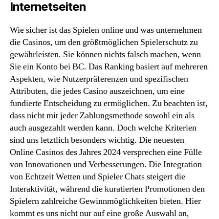
Internetseiten
Wie sicher ist das Spielen online und was unternehmen
die Casinos, um den größtmöglichen Spielerschutz zu
gewährleisten. Sie können nichts falsch machen, wenn
Sie ein Konto bei BC. Das Ranking basiert auf mehreren
Aspekten, wie Nutzerpräferenzen und spezifischen
Attributen, die jedes Casino auszeichnen, um eine
fundierte Entscheidung zu ermöglichen. Zu beachten ist,
dass nicht mit jeder Zahlungsmethode sowohl ein als
auch ausgezahlt werden kann. Doch welche Kriterien
sind uns letztlich besonders wichtig. Die neuesten
Online Casinos des Jahres 2024 versprechen eine Fülle
von Innovationen und Verbesserungen. Die Integration
von Echtzeit Wetten und Spieler Chats steigert die
Interaktivität, während die kuratierten Promotionen den
Spielern zahlreiche Gewinnmöglichkeiten bieten. Hier
kommt es uns nicht nur auf eine große Auswahl an,