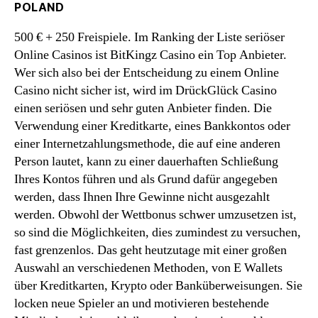
POLAND
500 € + 250 Freispiele. Im Ranking der Liste seriöser
Online Casinos ist BitKingz Casino ein Top Anbieter.
Wer sich also bei der Entscheidung zu einem Online
Casino nicht sicher ist, wird im DrückGlück Casino
einen seriösen und sehr guten Anbieter finden. Die
Verwendung einer Kreditkarte, eines Bankkontos oder
einer Internetzahlungsmethode, die auf eine anderen
Person lautet, kann zu einer dauerhaften Schließung
Ihres Kontos führen und als Grund dafür angegeben
werden, dass Ihnen Ihre Gewinne nicht ausgezahlt
werden. Obwohl der Wettbonus schwer umzusetzen ist,
so sind die Möglichkeiten, dies zumindest zu versuchen,
fast grenzenlos. Das geht heutzutage mit einer großen
Auswahl an verschiedenen Methoden, von E Wallets
über Kreditkarten, Krypto oder Banküberweisungen. Sie
locken neue Spieler an und motivieren bestehende