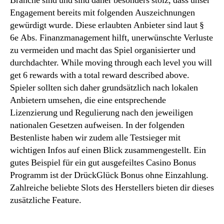
Branche sind und sind daher besonders stolz, dass unser
Engagement bereits mit folgenden Auszeichnungen
gewürdigt wurde. Diese erlaubten Anbieter sind laut §
6e Abs. Finanzmanagement hilft, unerwünschte Verluste
zu vermeiden und macht das Spiel organisierter und
durchdachter. While moving through each level you will
get 6 rewards with a total reward described above.
Spieler sollten sich daher grundsätzlich nach lokalen
Anbietern umsehen, die eine entsprechende
Lizenzierung und Regulierung nach den jeweiligen
nationalen Gesetzen aufweisen. In der folgenden
Bestenliste haben wir zudem alle Testsieger mit
wichtigen Infos auf einen Blick zusammengestellt. Ein
gutes Beispiel für ein gut ausgefeiltes Casino Bonus
Programm ist der DrückGlück Bonus ohne Einzahlung.
Zahlreiche beliebte Slots des Herstellers bieten dir dieses
zusätzliche Feature.