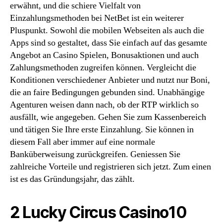
erwähnt, und die schiere Vielfalt von
Einzahlungsmethoden bei NetBet ist ein weiterer
Pluspunkt. Sowohl die mobilen Webseiten als auch die
Apps sind so gestaltet, dass Sie einfach auf das gesamte
Angebot an Casino Spielen, Bonusaktionen und auch
Zahlungsmethoden zugreifen können. Vergleicht die
Konditionen verschiedener Anbieter und nutzt nur Boni,
die an faire Bedingungen gebunden sind. Unabhängige
Agenturen weisen dann nach, ob der RTP wirklich so
ausfällt, wie angegeben. Gehen Sie zum Kassenbereich
und tätigen Sie Ihre erste Einzahlung. Sie können in
diesem Fall aber immer auf eine normale
Banküberweisung zurückgreifen. Geniessen Sie
zahlreiche Vorteile und registrieren sich jetzt. Zum einen
ist es das Gründungsjahr, das zählt.
2 Lucky Circus Casino10