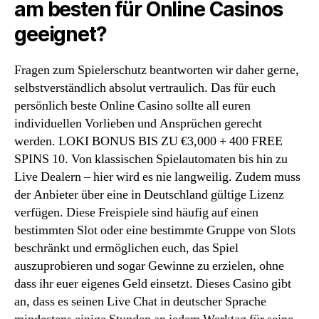
am besten für Online Casinos
geeignet?
Fragen zum Spielerschutz beantworten wir daher gerne,
selbstverständlich absolut vertraulich. Das für euch
persönlich beste Online Casino sollte all euren
individuellen Vorlieben und Ansprüchen gerecht
werden. LOKI BONUS BIS ZU €3,000 + 400 FREE
SPINS 10. Von klassischen Spielautomaten bis hin zu
Live Dealern – hier wird es nie langweilig. Zudem muss
der Anbieter über eine in Deutschland gültige Lizenz
verfügen. Diese Freispiele sind häufig auf einen
bestimmten Slot oder eine bestimmte Gruppe von Slots
beschränkt und ermöglichen euch, das Spiel
auszuprobieren und sogar Gewinne zu erzielen, ohne
dass ihr euer eigenes Geld einsetzt. Dieses Casino gibt
an, dass es seinen Live Chat in deutscher Sprache