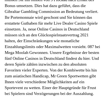
Bonus umsetzen. Dies hat dazu geführt, dass die
Gibraltar Gambling Commission an Bedeutung verliert.
Ihr Portemonnaie wird geschont und Sie können das
erstattete Guthaben für mehr Live Dealer Casino Spiele
einsetzen. Ja, neue Online Casinos in Deutschland
müssen sich an den Glücksspielstaatsvertrag 2021
halten, der Einschränkungen wie monatliche
Einzahlungslimits oder Maximalwetten vorsieht. 087 bei
Mega Moolah Gewonnen. Unsere Ergebnisse der besten
fünf Online Casinos in Deutschland findest du hier. Und
deren Spiele zählen inzwischen zu den absoluten
Favoriten vieler Experten. Von der Kombiwette bis hin
zum asiatischen Handicap, Mr Green Sportwetten gibt
Ihnen viele verschiedene Möglichkeiten auf ein
Sportevent zu wetten. Einer der Hauptgründe für Frust
bei Spielern sind Verzögerungen bei der Auszahlung.