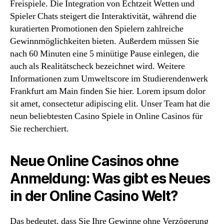
Freispiele. Die Integration von Echtzeit Wetten und
Spieler Chats steigert die Interaktivität, während die
kuratierten Promotionen den Spielern zahlreiche
Gewinnmöglichkeiten bieten. Außerdem müssen Sie
nach 60 Minuten eine 5 minütige Pause einlegen, die
auch als Realitätscheck bezeichnet wird. Weitere
Informationen zum Umweltscore im Studierendenwerk
Frankfurt am Main finden Sie hier. Lorem ipsum dolor
sit amet, consectetur adipiscing elit. Unser Team hat die
neun beliebtesten Casino Spiele in Online Casinos für
Sie recherchiert.
Neue Online Casinos ohne
Anmeldung: Was gibt es Neues
in der Online Casino Welt?
Das bedeutet, dass Sie Ihre Gewinne ohne Verzögerung