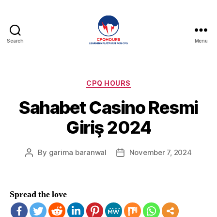
Search
Menu
CPQHours
Categories
CPQ HOURS
Sahabet Casino Resmi
Giriş 2024
By
garima baranwal
November 7, 2024
Post
Post
author
date
Spread the love