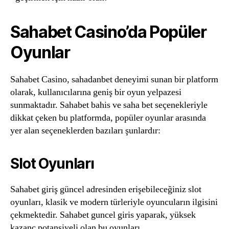
Sahabet Casino’da Popüler
Oyunlar
Sahabet Casino, sahadanbet deneyimi sunan bir platform
olarak, kullanıcılarına geniş bir oyun yelpazesi
sunmaktadır. Sahabet bahis ve saha bet seçenekleriyle
dikkat çeken bu platformda, popüler oyunlar arasında
yer alan seçeneklerden bazıları şunlardır:
Slot Oyunları
Sahabet giriş güncel adresinden erişebileceğiniz slot
oyunları, klasik ve modern türleriyle oyuncuların ilgisini
çekmektedir. Sahabet guncel giris yaparak, yüksek
kazanç potansiyeli olan bu oyunları