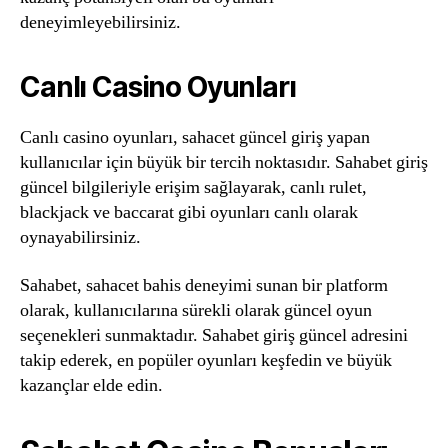
deneyimleyebilirsiniz.
Canlı Casino Oyunları
Canlı casino oyunları, sahacet güncel giriş yapan
kullanıcılar için büyük bir tercih noktasıdır. Sahabet giriş
güncel bilgileriyle erişim sağlayarak, canlı rulet,
blackjack ve baccarat gibi oyunları canlı olarak
oynayabilirsiniz.
Sahabet, sahacet bahis deneyimi sunan bir platform
olarak, kullanıcılarına sürekli olarak güncel oyun
seçenekleri sunmaktadır. Sahabet giriş güncel adresini
takip ederek, en popüler oyunları keşfedin ve büyük
kazançlar elde edin.