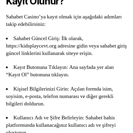
Kayıt Olunur?
Sahabet Casino’ya kayıt olmak için aşağıdaki adımları
takip edebilirsiniz:
Sahabet Güncel Giriş: İlk olarak,
https://kidsplaycevt.org adresine gidin veya sahabet giriş
güncel linklerini kullanarak siteye erişin.
Kayıt Butonuna Tıklayın: Ana sayfada yer alan
“Kayıt Ol” butonuna tıklayın.
Kişisel Bilgilerinizi Girin: Açılan formda isim,
soyisim, e-posta, telefon numarası ve diğer gerekli
bilgileri doldurun.
Kullanıcı Adı ve Şifre Belirleyin: Sahabet bahis
platformunda kullanacağınız kullanıcı adı ve şifreyi
oluşturun.