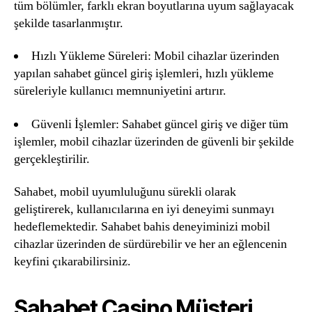
tüm bölümler, farklı ekran boyutlarına uyum sağlayacak
şekilde tasarlanmıştır.
Hızlı Yükleme Süreleri: Mobil cihazlar üzerinden
yapılan sahabet güncel giriş işlemleri, hızlı yükleme
süreleriyle kullanıcı memnuniyetini artırır.
Güvenli İşlemler: Sahabet güncel giriş ve diğer tüm
işlemler, mobil cihazlar üzerinden de güvenli bir şekilde
gerçekleştirilir.
Sahabet, mobil uyumluluğunu sürekli olarak
geliştirerek, kullanıcılarına en iyi deneyimi sunmayı
hedeflemektedir. Sahabet bahis deneyiminizi mobil
cihazlar üzerinden de sürdürebilir ve her an eğlencenin
keyfini çıkarabilirsiniz.
Sahabet Casino Müşteri