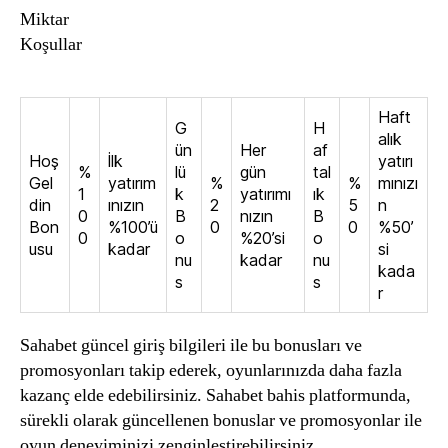
Miktar
Koşullar
Haft
G
H
alık
ün
Her
af
Hoş
İlk
yatırı
%
lü
gün
tal
Gel
yatırım
%
%
mınızı
1
k
yatırımı
ık
din
ınızın
2
5
n
0
B
nızın
B
Bon
%100’ü
0
0
%50’
0
o
%20’si
o
usu
kadar
si
nu
kadar
nu
kada
s
s
r
Sahabet güncel giriş bilgileri ile bu bonusları ve
promosyonları takip ederek, oyunlarınızda daha fazla
kazanç elde edebilirsiniz. Sahabet bahis platformunda,
sürekli olarak güncellenen bonuslar ve promosyonlar ile
oyun deneyiminizi zenginleştirebilirsiniz.