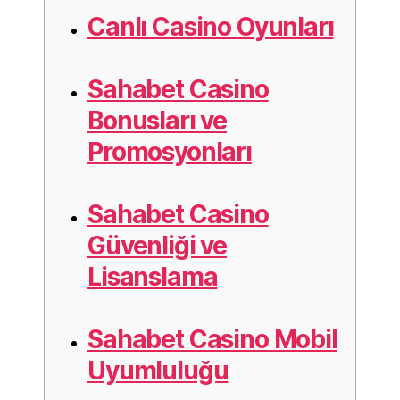
Canlı Casino Oyunları
Sahabet Casino
Bonusları ve
Promosyonları
Sahabet Casino
Güvenliği ve
Lisanslama
Sahabet Casino Mobil
Uyumluluğu