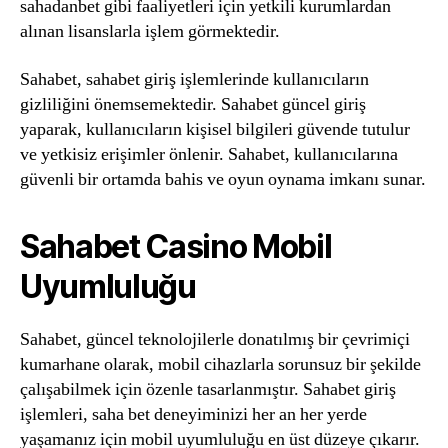
sahadanbet gibi faaliyetleri için yetkili kurumlardan
alınan lisanslarla işlem görmektedir.
Sahabet, sahabet giriş işlemlerinde kullanıcıların
gizliliğini önemsemektedir. Sahabet güncel giriş
yaparak, kullanıcıların kişisel bilgileri güvende tutulur
ve yetkisiz erişimler önlenir. Sahabet, kullanıcılarına
güvenli bir ortamda bahis ve oyun oynama imkanı sunar.
Sahabet Casino Mobil
Uyumluluğu
Sahabet, güncel teknolojilerle donatılmış bir çevrimiçi
kumarhane olarak, mobil cihazlarla sorunsuz bir şekilde
çalışabilmek için özenle tasarlanmıştır. Sahabet giriş
işlemleri, saha bet deneyiminizi her an her yerde
yaşamanız için mobil uyumluluğu en üst düzeye çıkarır.