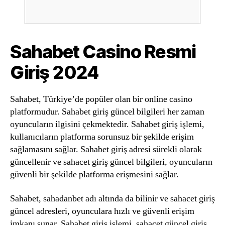
Sahabet Casino Resmi
Giriş 2024
Sahabet, Türkiye’de popüler olan bir online casino
platformudur. Sahabet giriş güncel bilgileri her zaman
oyuncuların ilgisini çekmektedir. Sahabet giriş işlemi,
kullanıcıların platforma sorunsuz bir şekilde erişim
sağlamasını sağlar. Sahabet giriş adresi sürekli olarak
güncellenir ve sahacet giriş güncel bilgileri, oyuncuların
güvenli bir şekilde platforma erişmesini sağlar.
Sahabet, sahadanbet adı altında da bilinir ve sahacet giriş
güncel adresleri, oyunculara hızlı ve güvenli erişim
imkanı sunar. Sahabet giriş işlemi, sahacet güncel giriş