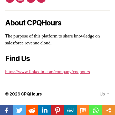
Twitter
Linkedin
YouTube
Email
About CPQHours
The purpose of this platform to share knowledge on
salesforce revenue cloud.
Find Us
https://www.linkedin.com/company/cpqhours
© 2026
CPQHours
Up
↑