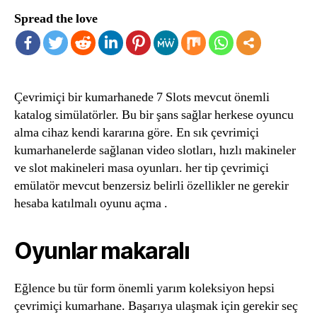
bir
Spread the love
kumarhanede
7Slots:
çeşitler
ve
özellikler
Çevrimiçi bir kumarhanede 7 Slots mevcut önemli
katalog simülatörler. Bu bir şans sağlar herkese oyuncu
alma cihaz kendi kararına göre. En sık çevrimiçi
kumarhanelerde sağlanan video slotları, hızlı makineler
ve slot makineleri masa oyunları. her tip çevrimiçi
emülatör mevcut benzersiz belirli özellikler ne gerekir
hesaba katılmalı oyunu açma .
Oyunlar makaralı
Eğlence bu tür form önemli yarım koleksiyon hepsi
çevrimiçi kumarhane. Başarıya ulaşmak için gerekir seç