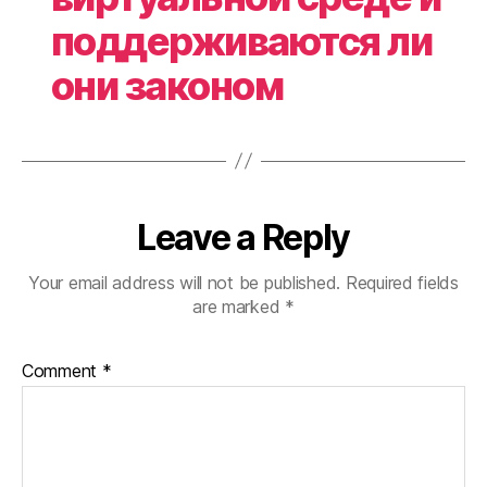
поддерживаются ли
они законом
Leave a Reply
Your email address will not be published.
Required fields
are marked
*
Comment
*