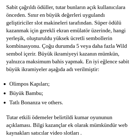
Sabit çağrıldı ödüller, tutar bunların açık kullanıcılara
önceden. Sınır en büyük değerleri uygulandı
geliştiriciler slot makineleri tarafından. Süper ödülü
kazanmak için gerekli ekran emülatör üzerinde, hangi
yerleşik, oluşturuldu yüksek ücretli sembollerin
kombinasyonu. Çoğu durumda 5 veya daha fazla Wild
sembol içerir. Büyük ikramiyeyi kazanın mümkün,
yalnızca maksimum bahis yapmak. En iyi eğlence sabit
büyük ikramiyeler aşağıda adı verilmiştir:
Olimpos Kapıları;
Büyük Bambu;
Tatlı Bonanza ve others.
Tutar etkili ödemeler belirtildi kumar oyununun
açıklaması. Bilgi kazançlar ek olarak mümkündür web
kaynakları satıcılar video slotları .