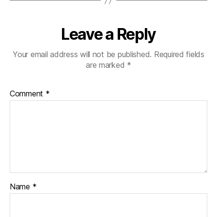
Leave a Reply
Your email address will not be published.
Required fields
are marked
*
Comment
*
Name
*