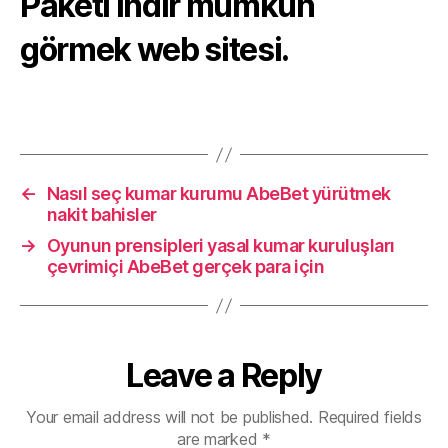
Paketi indir mümkün
görmek web sitesi.
←
Nasıl seç kumar kurumu AbeBet yürütmek
nakit bahisler
→
Oyunun prensipleri yasal kumar kuruluşları
çevrimiçi AbeBet gerçek para için
Leave a Reply
Your email address will not be published.
Required fields
are marked
*