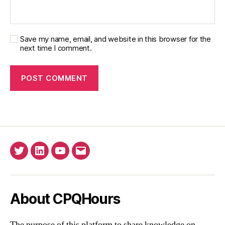
Save my name, email, and website in this browser for the
next time I comment.
Twitter
Linkedin
YouTube
Email
About CPQHours
The purpose of this platform to share knowledge on