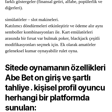
farklı göstergeler (finansal getiri, alfabe, popülerlik ve
diğerleri).
simülatörler – slot makineleri.
Katılımcı döndürmeleri etkinleştirir ve ödeme alır aynı
semboller kombinasyonları ile. Kart emülatörleri
arasında bir fırsat var bulmak poker, blackjack çeşitli
modifikasyonları seçmek için. Ek olarak amatörler
geleneksel kumar oynayabilir rulet oyna.
Sitede oynamanın özellikleri
Abe Bet on giriş ve şartlı
tahliye . kişisel profil oyuncu
herhangi bir platformda
sunulan: