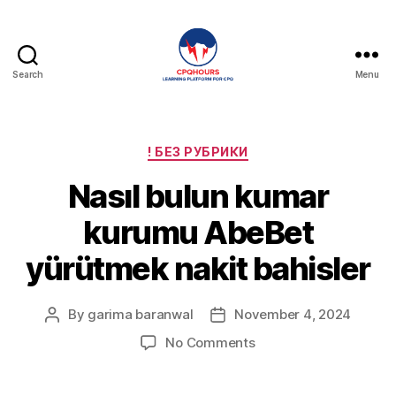
Search
Menu
CPQHours
Categories
! БЕЗ РУБРИКИ
Nasıl bulun kumar
kurumu AbeBet
yürütmek nakit bahisler
By
garima baranwal
November 4, 2024
Post
Post
author
date
on
No Comments
Nasıl
bulun