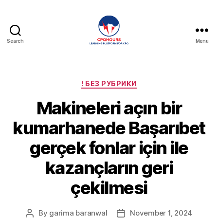
Search
Menu
CPQHours
Categories
! БЕЗ РУБРИКИ
Makineleri açın bir
kumarhanede Başarıbet
gerçek fonlar için ile
kazançların geri
çekilmesi
By
garima baranwal
November 1, 2024
Post
Post