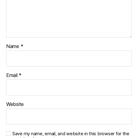
Name
*
Email
*
Website
Save my name, email, and website in this browser for the