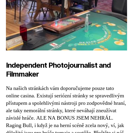
Independent Photojournalist and
Filmmaker
Na našich stránkách vám doporučujeme pouze tato
online casina. Existují seriózní stránky se spravedlivým
přístupem a spolehlivými nástroji pro zodpovědné hraní,
ale taky nemorální stránky, které neváhají zneužívat
závislé hráče. ALE NA BONUS JSEM NEHRÁL.
Raging Bull, i když je na herní scéně zcela nový, ví, jak
důležité jsou pro hráče turnaje a soutěže. Přečtěte si náš