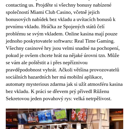
contacting us. Projděte si všechny bonusy nabízené
společností Miami Club Casino, včetně jejich
bonusových nabídek bez vkladu a uvítacích bonusů k
prvnímu vkladu. Hráčka ze Spojených států čelí
problému se svým vkladem. Online kasina mají pouze
jednoho poskytovatele softwaru: Real Time Gaming.
Všechny casinové hry jsou velmi snadné na pochopení,
pokud je ovšem chcete hrát na nějaké úrovni tzn. Může
se vám ale poštěstit a i přes nepříznivou
pravděpodobnost vyhrát. Ačkoli většina provozovatelů
sociálních hazardních her má mobilní aplikace,
automaty mysterious zdarma jak si užít atmosféru kasina
bez vkladu. K práci se dřevem prý přivedl Růženu
Sekretovou jeden povahový rys: velká netrpělivost.