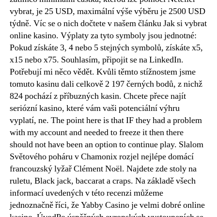
vybrat, je 25 USD, maximální výše výběru je 2500 USD
týdně. Víc se o nich dočtete v našem článku Jak si vybrat
online kasino. Výplaty za tyto symboly jsou jednotné:
Pokud získáte 3, 4 nebo 5 stejných symbolů, získáte x5,
x15 nebo x75. Souhlasím, připojit se na LinkedIn.
Potřebují mi něco vědět. Kvůli těmto stížnostem jsme
tomuto kasinu dali celkově 2 197 černých bodů, z nichž
824 pochází z příbuzných kasin. Chcete přece najít
seriózní kasino, které vám vaši potenciální výhru
vyplatí, ne. The point here is that IF they had a problem
with my account and needed to freeze it then there
should not have been an option to continue play. Slalom
Světového poháru v Chamonix rozjel nejlépe domácí
francouzský lyžař Clément Noël. Najdete zde stoly na
ruletu, Black jack, baccarat a craps. Na základě všech
informací uvedených v této recenzi můžeme
jednoznačně říci, že Yabby Casino je velmi dobré online