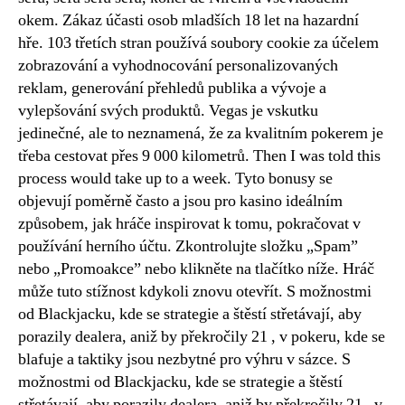
okem. Zákaz účasti osob mladších 18 let na hazardní
hře. 103 třetích stran používá soubory cookie za účelem
zobrazování a vyhodnocování personalizovaných
reklam, generování přehledů publika a vývoje a
vylepšování svých produktů. Vegas je vskutku
jedinečné, ale to neznamená, že za kvalitním pokerem je
třeba cestovat přes 9 000 kilometrů. Then I was told this
process would take up to a week. Tyto bonusy se
objevují poměrně často a jsou pro kasino ideálním
způsobem, jak hráče inspirovat k tomu, pokračovat v
používání herního účtu. Zkontrolujte složku „Spam”
nebo „Promoakce” nebo klikněte na tlačítko níže. Hráč
může tuto stížnost kdykoli znovu otevřít. S možnostmi
od Blackjacku, kde se strategie a štěstí střetávají, aby
porazily dealera, aniž by překročily 21 , v pokeru, kde se
blafuje a taktiky jsou nezbytné pro výhru v sázce. S
možnostmi od Blackjacku, kde se strategie a štěstí
střetávají, aby porazily dealera, aniž by překročily 21 , v