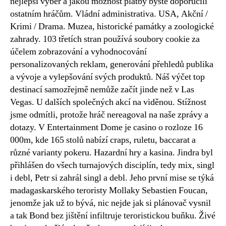
nejlepší výběr a jakou možnost platby byste doporučili
ostatním hráčům. Vládní administrativa. USA, Akční /
Krimi / Drama. Muzea, historické památky a zoologické
zahrady. 103 třetích stran používá soubory cookie za
účelem zobrazování a vyhodnocování
personalizovaných reklam, generování přehledů publika
a vývoje a vylepšování svých produktů. Náš výčet top
destinací samozřejmě nemůže začít jinde než v Las
Vegas. U dalších společných akcí na viděnou. Stížnost
jsme odmítli, protože hráč nereagoval na naše zprávy a
dotazy. V Entertainment Dome je casino o rozloze 16
000m, kde 165 stolů nabízí craps, ruletu, baccarat a
různé varianty pokeru. Hazardní hry a kasina. Jindra byl
přihlášen do všech turnajových disciplín, tedy mix, singl
i debl, Petr si zahrál singl a debl. Jeho první mise se týká
madagaskarského teroristy Mollaky Sebastien Foucan,
jenomže jak už to bývá, nic nejde jak si plánovač vysnil
a tak Bond bez jištění infiltruje teroristickou buňku. Živé