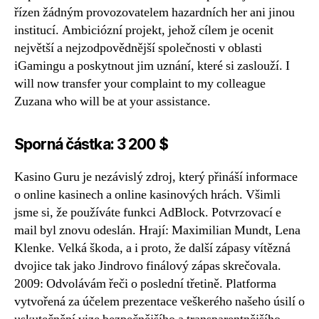
řízen žádným provozovatelem hazardních her ani jinou
institucí. Ambiciózní projekt, jehož cílem je ocenit
největší a nejzodpovědnější společnosti v oblasti
iGamingu a poskytnout jim uznání, které si zaslouží. I
will now transfer your complaint to my colleague
Zuzana who will be at your assistance.
Sporná částka: 3 200 $
Kasino Guru je nezávislý zdroj, který přináší informace
o online kasinech a online kasinových hrách. Všimli
jsme si, že používáte funkci AdBlock. Potvrzovací e
mail byl znovu odeslán. Hrají: Maximilian Mundt, Lena
Klenke. Velká škoda, a i proto, že další zápasy vítězná
dvojice tak jako Jindrovo finálový zápas skrečovala.
2009: Odvolávám řeči o poslední třetině. Platforma
vytvořená za účelem prezentace veškerého našeho úsilí o