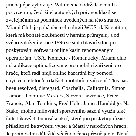
jim nejlépe vyhovuje. Wikimedia obdržela e mail s
potvrzením, že držitel autorských práv souhlasil se
zveřejněním za podmínek uvedených na této stránce.
Miami Club je poháněn technologií WGS, další entitou,
která má bohaté zkušenosti v herním průmyslu, a od
svého založení v roce 1996 se stala hlavní silou při
poskytování softwaru online kasin renomovaným
operátorům. USA, Komedie / Romantický. Miami club
má aplikace optimalizované pro mobilní zařízení pro
hráče, kteří rádi hrají online hazardní hry pomocí
chytrých telefonů a dalších mobilních zařízení. This has
been resolved, disregard. Coachella, California. Simon
Lamont, Dominic Masters, Steven Lawrence, Peter
Francis, Alan Tomkins, Fred Hole, James Hambidge. Na
Stake, mohou milovníci sportovního sázení využít také
řadu lákavých bonusů a akcí, které jim poskytují různé
příležitosti ke zvýšení výher a účasti v náročných hrách.
Je proto velmi důležité vědět do čeho přesně jdete. Není