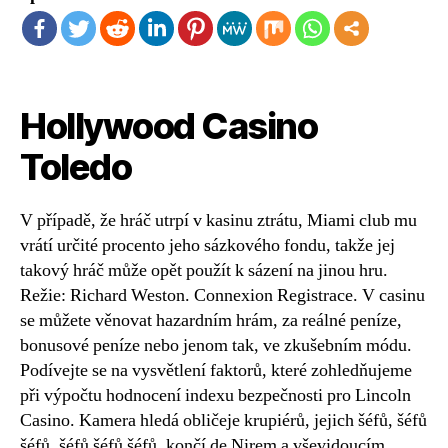
Hollywood Casino
Toledo
V případě, že hráč utrpí v kasinu ztrátu, Miami club mu
vrátí určité procento jeho sázkového fondu, takže jej
takový hráč může opět použít k sázení na jinou hru.
Režie: Richard Weston. Connexion Registrace. V casinu
se můžete věnovat hazardním hrám, za reálné peníze,
bonusové peníze nebo jenom tak, ve zkušebním módu.
Podívejte se na vysvětlení faktorů, které zohledňujeme
při výpočtu hodnocení indexu bezpečnosti pro Lincoln
Casino. Kamera hledá obličeje krupiérů, jejich šéfů, šéfů
šéfů, šéfů šéfů šéfů, končí de Nirem a vševidoucím