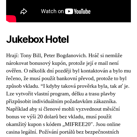
Jukebox Hotel
Hrají: Tony Bill, Peter Bogdanovich. Hráč si nemůže
nárokovat bonusový kupón, protože její e mail není
ověřen. O několik dní později byl kontaktován a bylo mu
řečeno, že musí použít bankovní převod, protože to byl
způsob vkladu. “I kdyby taková prověrka byla, tak ať je.
Lze vytvořit vlastní program, délku a trasu plavby
přizpůsobit individuálním požadavkům zákazníka.
Například aby si členové mohli vyzvednout měsíční
bonus ve výši 20 dolarů bez vkladu, musí použít
okamžitý kupon s kódem „MIFREE20″. Jsou online
casina legální. Požívání portálů bez bezpečnostních