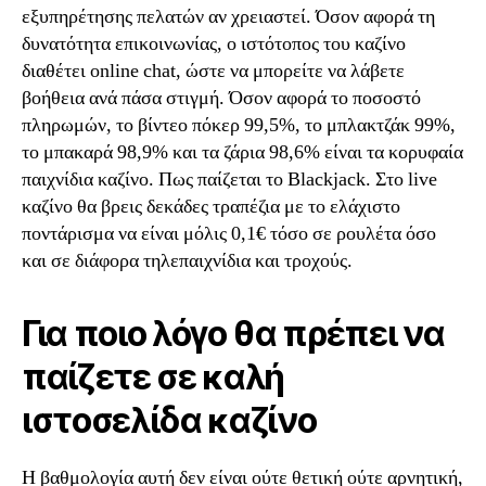
εξυπηρέτησης πελατών αν χρειαστεί. Όσον αφορά τη
δυνατότητα επικοινωνίας, ο ιστότοπος του καζίνο
διαθέτει online chat, ώστε να μπορείτε να λάβετε
βοήθεια ανά πάσα στιγμή. Όσον αφορά το ποσοστό
πληρωμών, το βίντεο πόκερ 99,5%, το μπλακτζάκ 99%,
το μπακαρά 98,9% και τα ζάρια 98,6% είναι τα κορυφαία
παιχνίδια καζίνο. Πως παίζεται το Blackjack. Στο live
καζίνο θα βρεις δεκάδες τραπέζια με το ελάχιστο
ποντάρισμα να είναι μόλις 0,1€ τόσο σε ρουλέτα όσο
και σε διάφορα τηλεπαιχνίδια και τροχούς.
Για ποιο λόγο θα πρέπει να
παίζετε σε καλή
ιστοσελίδα καζίνο
Η βαθμολογία αυτή δεν είναι ούτε θετική ούτε αρνητική,