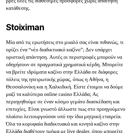
βρες όλες τις διαθέσιμες προσφορές χωρίς απαίτηση
κατάθεσης.
Stoiximan
Μία από τις ερωτήσεις στο μυαλό σας είναι πιθανώς, τι
ορίζει ένα “νέο διαδικτυακό καζίνο”; Δεν υπάρχει
οριστική απάντηση. Αυτές οι περιστροφές μπορούν να
οδηγήσουν σε πραγματικά χρηματικά κέρδη. Μπορείτε
να βρείτε ιδρύματα καζίνο στην Ελλάδα σε διάφορες
πόλεις της ηπειρωτικής χώρας, όπως η Αθήνα, η
Θεσσαλονίκη και η Χαλκιδική. Είστε έτοιμοι να δούμε
μαζί τα καλύτερα online casino Ελλάδα; Ας
περιηγηθούμε σε έναν κόσμο γεμάτο διασκέδαση και
επιτυχίες. Είναι γνωστό άλλωστε πως στο προηγούμενο
πλαίσιο λειτουργούσαν υπό την ίδια μητρική εταιρεία.
Όλα τα κορυφαία διαδικτυακά και κινητά καζίνο στην
Ελλάδα διαθέτουν τμήμα με live dealer, όπου μπορείτε