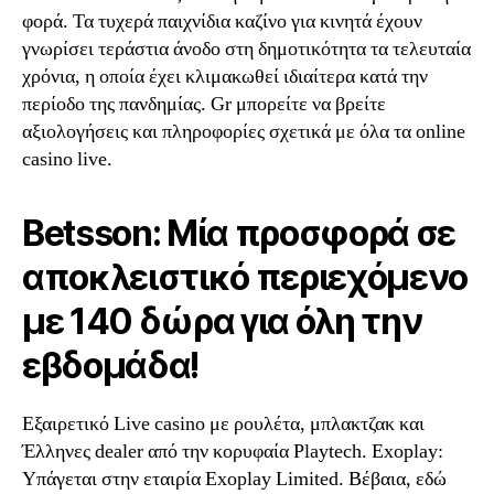
φορά. Τα τυχερά παιχνίδια καζίνο για κινητά έχουν
γνωρίσει τεράστια άνοδο στη δημοτικότητα τα τελευταία
χρόνια, η οποία έχει κλιμακωθεί ιδιαίτερα κατά την
περίοδο της πανδημίας. Gr μπορείτε να βρείτε
αξιολογήσεις και πληροφορίες σχετικά με όλα τα online
casino live.
Betsson: Μία προσφορά σε
αποκλειστικό περιεχόμενο
με 140 δώρα για όλη την
εβδομάδα!
Εξαιρετικό Live casino με ρουλέτα, μπλακτζακ και
Έλληνες dealer από την κορυφαία Playtech. Exoplay:
Υπάγεται στην εταιρία Exoplay Limited. Βέβαια, εδώ