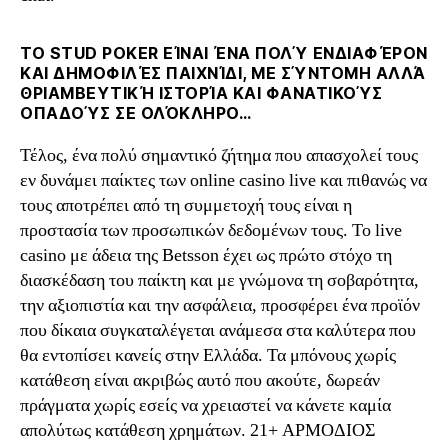
ΤΟ STUD POKER ΕΊΝΑΙ ΈΝΑ ΠΟΛΎ ΕΝΔΙΑΦΈΡΟΝ
ΚΑΙ ΔΗΜΟΦΙΛΈΣ ΠΑΙΧΝΊΔΙ, ΜΕ ΣΎΝΤΟΜΗ ΑΛΛΆ
ΘΡΙΑΜΒΕΥΤΙΚΉ ΙΣΤΟΡΊΑ ΚΑΙ ΦΑΝΑΤΙΚΟΎΣ
ΟΠΑΔΟΎΣ ΣΕ ΟΛΌΚΛΗΡΟ…
Τέλος, ένα πολύ σημαντικό ζήτημα που απασχολεί τους
εν δυνάμει παίκτες των online casino live και πιθανώς να
τους αποτρέπει από τη συμμετοχή τους είναι η
προστασία των προσωπικών δεδομένων τους. Το live
casino με άδεια της Betsson έχει ως πρώτο στόχο τη
διασκέδαση του παίκτη και με γνώμονα τη σοβαρότητα,
την αξιοπιστία και την ασφάλεια, προσφέρει ένα προϊόν
που δίκαια συγκαταλέγεται ανάμεσα στα καλύτερα που
θα εντοπίσει κανείς στην Ελλάδα. Τα μπόνους χωρίς
κατάθεση είναι ακριβώς αυτό που ακούτε, δωρεάν
πράγματα χωρίς εσείς να χρειαστεί να κάνετε καμία
απολύτως κατάθεση χρημάτων. 21+ ΑΡΜΟΔΙΟΣ