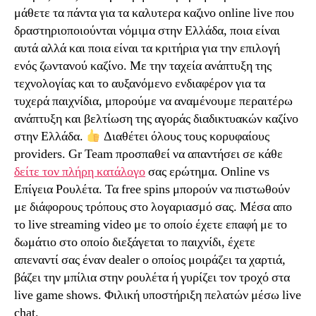
μάθετε τα πάντα για τα καλυτερα καζινο online live που
δραστηριοποιούνται νόμιμα στην Ελλάδα, ποια είναι
αυτά αλλά και ποια είναι τα κριτήρια για την επιλογή
ενός ζωντανού καζίνο. Με την ταχεία ανάπτυξη της
τεχνολογίας και το αυξανόμενο ενδιαφέρον για τα
τυχερά παιχνίδια, μπορούμε να αναμένουμε περαιτέρω
ανάπτυξη και βελτίωση της αγοράς διαδικτυακών καζίνο
στην Ελλάδα.
Διαθέτει όλους τους κορυφαίους
providers. Gr Team προσπαθεί να απαντήσει σε κάθε
δείτε τον πλήρη κατάλογο
σας ερώτημα. Online vs
Επίγεια Ρουλέτα. Τα free spins μπορούν να πιστωθούν
με διάφορους τρόπους στο λογαριασμό σας. Μέσα απο
το live streaming video με το οποίο έχετε επαφή με το
δωμάτιο στο οποίο διεξάγεται το παιχνίδι, έχετε
απεναντί σας έναν dealer ο οποίος μοιράζει τα χαρτιά,
βάζει την μπίλια στην ρουλέτα ή γυρίζει τον τροχό στα
live game shows. Φιλική υποστήριξη πελατών μέσω live
chat.