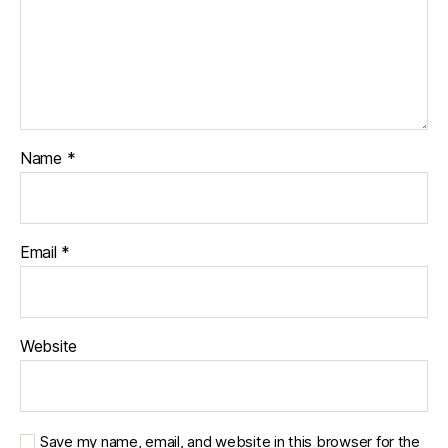
Name
*
Email
*
Website
Save my name, email, and website in this browser for the