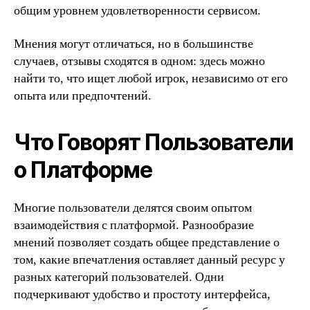
общим уровнем удовлетворенности сервисом.
Мнения могут отличаться, но в большинстве
случаев, отзывы сходятся в одном: здесь можно
найти то, что ищет любой игрок, независимо от его
опыта или предпочтений.
Что Говорят Пользователи
о Платформе
Многие пользователи делятся своим опытом
взаимодействия с платформой. Разнообразие
мнений позволяет создать общее представление о
том, какие впечатления оставляет данный ресурс у
разных категорий пользователей. Одни
подчеркивают удобство и простоту интерфейса,