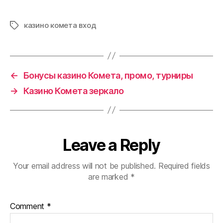
казино комета вход
Tags
←
Бонусы казино Комета, промо, турниры
→
Казино Комета зеркало
Leave a Reply
Your email address will not be published.
Required fields
are marked
*
Comment
*