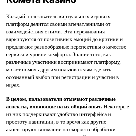
Каждый пользователь виртуальных игровых
платформ делится своими впечатлениями от
взаимодействия с ними. Эти переживания
варьируются от позитивных эмоций до критики и
предлагают разнообразные перспективы о качестве
сервиса и уровне комфорта. Знание того, как
различные участники воспринимают платформу,
может помочь другим пользователям сделать
осознанный выбор при регистрации и участии в
играх.
В целом, пользователи отмечают различные
аспекты, влияющие на их общий опыт.
Некоторые
из них подчеркивают удобство интерфейса и
простоту навигации, в то время как другие
акцентируют внимание на скорости обработки