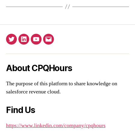
Twitter
Linkedin
YouTube
Email
About CPQHours
The purpose of this platform to share knowledge on
salesforce revenue cloud.
Find Us
https://www.linkedin.com/company/cpqhours