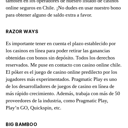
también en los operadores de nuestro listado de casinos
online seguros en Chile. ¡No dudes en usar nuestro bono
para obtener alguno de saldo extra a favor.
RAZOR WAYS
Es importante tener en cuenta el plazo establecido por
los casinos en línea para poder retirar las ganancias
obtenidas con bonos sin depósito. Todos los derechos
reservados. Me puse en contacto con casino online chile.
El póker es el juego de casino online predilecto por los
jugadores más experimentados. Pragmatic Play es uno
de los desarrolladores de juegos de casino en línea de
más rápido crecimiento. Además, trabaja con más de 50
proveedores de la industria, como Pragmatic Play,
Play’n GO, Quickspin, etc.
BIG BAMBOO