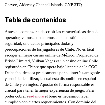
Corvee, Alderney Channel Islands, GYP 3TQ.
Tabla de contenidos
Antes de comenzar a describir las características de cada
operador, vamos a detenernos en la cuestión de la
seguridad, uno de los principales dudas y
preocupaciones de los jugadores de Chile. No es fácil
escoger el mejor casino online de México. Propiedad de
Brivio Limited, Vulkan Vegas es un casino online Chile
registrado en Chipre que opera bajo licencia de la CGC.
De hecho, destaca precisamente por su interfaz amigable
y sencilla de utilizar, la cual está disponible en español
de Chile y en inglés. Apostar de forma responsable es
crucial para tener la mejor experiencia de juego. Para
poder cobrar
read more
el bono es necesario haber
cumplido con ciertos requerimientos. Con dominio del