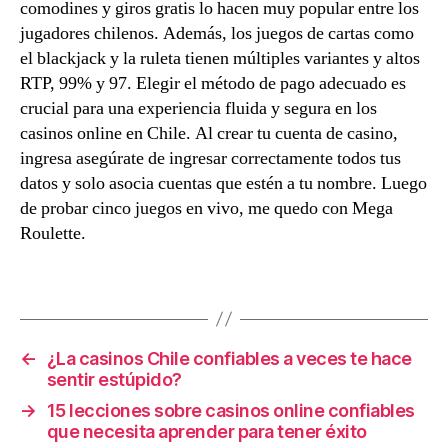
comodines y giros gratis lo hacen muy popular entre los
jugadores chilenos. Además, los juegos de cartas como
el blackjack y la ruleta tienen múltiples variantes y altos
RTP, 99% y 97. Elegir el método de pago adecuado es
crucial para una experiencia fluida y segura en los
casinos online en Chile. Al crear tu cuenta de casino,
ingresa asegúrate de ingresar correctamente todos tus
datos y solo asocia cuentas que estén a tu nombre. Luego
de probar cinco juegos en vivo, me quedo con Mega
Roulette.
←
¿La casinos Chile confiables a veces te hace
sentir estúpido?
→
15 lecciones sobre casinos online confiables
que necesita aprender para tener éxito