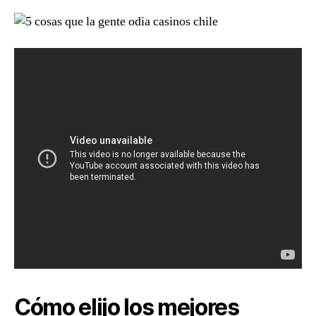
Cómo elijo los mejores