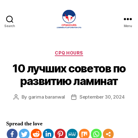
Search
Menu
CPQHours
Categories
CPQ HOURS
10 лучших советов по
развитию ламинат
By
garima baranwal
September 30, 2024
Post
Post
author
date
Spread the love