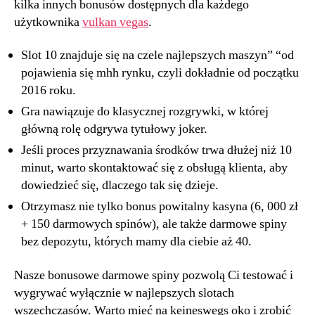
kilka innych bonusów dostępnych dla każdego
użytkownika
vulkan vegas
.
Slot 10 znajduje się na czele najlepszych maszyn” “od
pojawienia się mhh rynku, czyli dokładnie od początku
2016 roku.
Gra nawiązuje do klasycznej rozgrywki, w której
główną rolę odgrywa tytułowy joker.
Jeśli proces przyznawania środków trwa dłużej niż 10
minut, warto skontaktować się z obsługą klienta, aby
dowiedzieć się, dlaczego tak się dzieje.
Otrzymasz nie tylko bonus powitalny kasyna (6, 000 zł
+ 150 darmowych spinów), ale także darmowe spiny
bez depozytu, których mamy dla ciebie aż 40.
Nasze bonusowe darmowe spiny pozwolą Ci testować i
wygrywać wyłącznie w najlepszych slotach
wszechczasów. Warto mieć na keineswegs oko i zrobić