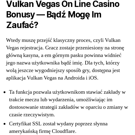
Vulkan Vegas On Line Casino
Bonusy — Bądź Mogę Im
Zaufać?
Wtedy muszę przejść klasyczny proces, czyli Vulkan
Vegas rejestracja. Gracz zostaje przeniesiony na stronę
główną kasyna, a em górnym pasku powinna widnieć
jego nazwa użytkownika bądź imię. Dla tych, którzy
wolą jeszcze wygodniejszy sposób gry, dostępna jest
aplikacja Vulkan Vegas na Androida i iOS.
Ta funkcja pozwala użytkownikom stawiać zakłady w
trakcie meczu lub wydarzenia, umożliwiając im
dostosowanie strategii zakładów w oparciu o zmiany w
czasie rzeczywistym.
Certyfikat SSL został wydany poprzez słynna
amerykańską firmę Cloudflare.