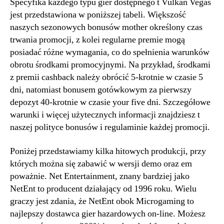
Specyfika każdego typu gier dostępnego t Vulkan Vegas
jest przedstawiona w poniższej tabeli. Większość
naszych sezonowych bonusów mother określony czas
trwania promocji, z kolei regularne premie mogą
posiadać różne wymagania, co do spełnienia warunków
obrotu środkami promocyjnymi. Na przykład, środkami
z premii cashback należy obrócić 5-krotnie w czasie 5
dni, natomiast bonusem gotówkowym za pierwszy
depozyt 40-krotnie w czasie your five dni. Szczegółowe
warunki i więcej użytecznych informacji znajdziesz t
naszej polityce bonusów i regulaminie każdej promocji.
Poniżej przedstawiamy kilka hitowych produkcji, przy
których można się zabawić w wersji demo oraz em
poważnie. Net Entertainment, znany bardziej jako
NetEnt to producent działający od 1996 roku. Wielu
graczy jest zdania, że NetEnt obok Microgaming to
najlepszy dostawca gier hazardowych on-line. Możesz