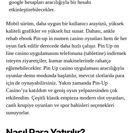
google hesapları aracılığıyla bir hesabı
etkinleştirebilecekler.
Mobil sürüm, daha uygun bir kullanıcı arayüzü, yüksek
kaliteli grafikler ve yüksek hız sunar. Dahası, ankle
rehab ebook Pin-up in numen casino oyunları hem de her
oyun fark edilir derecede daha hızlı çalışır. Pin Up on
line casino uygulamasını telefonuna (tabletine) indirmek
isteyen ziyaretçiler, kumar makinelerinde rahatça
eğlenebilecekler. Pin Up casino uygulaması aracılığıyla
oyunlar demo modunda başlatılır, mevcut slotlarda para
için de oynayabilirsiniz. Yakın zamanda Pin-Up
Casino’ya katıldım ve geniş oyun yelpazesinden çok
etkilendim. Çeşitli klasik empieza modern slot oyunları,
canlı krupiye oyunları ve spor bahisleri seçenekleri
sunuyorlar.
Nasıl Para Yatırılır?