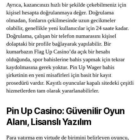
Ayrıca, kazancınızı hızlı bir şekilde çekebilmeniz için
kişisel hesapta doğrulanmaya değer. Doğrulama
olmadan, fonların çekilmesinde uzun gecikmeler
olabilir, genellikle yeni kullanıcılar için 24 saate kadar.
Doğrulama, çalışan bir telefon numarasını kişisel
dolaptaki bir profile bağlayarak yapılabilir. Bir
kumarbazın Flag Up Casino’da açık bir hesabı
olduğunda, spor bahislerine bahis yapmak için tekrar
kaydolmasına gerek yoktur. Pin Up Wager bahis
şirketinin en yeni misafirleri için basit bir kayıt
prosedürü vardır. Kayıtlı oyuncular kapalı sitedeki çeşitli
hizmetlerden tam olarak yararlanabilirler.
Pin Up Casino: Güvenilir Oyun
Alanı, Lisanslı Yazılım
Para yatırma em virtude de birimini belirleyen oyuncu,