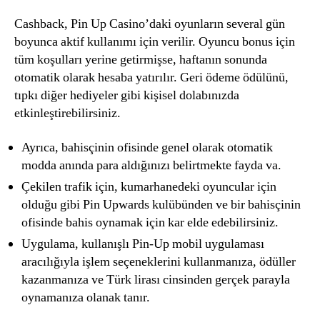
Cashback, Pin Up Casino’daki oyunların several gün
boyunca aktif kullanımı için verilir. Oyuncu bonus için
tüm koşulları yerine getirmişse, haftanın sonunda
otomatik olarak hesaba yatırılır. Geri ödeme ödülünü,
tıpkı diğer hediyeler gibi kişisel dolabınızda
etkinleştirebilirsiniz.
Ayrıca, bahisçinin ofisinde genel olarak otomatik
modda anında para aldığınızı belirtmekte fayda va.
Çekilen trafik için, kumarhanedeki oyuncular için
olduğu gibi Pin Upwards kulübünden ve bir bahisçinin
ofisinde bahis oynamak için kar elde edebilirsiniz.
Uygulama, kullanışlı Pin-Up mobil uygulaması
aracılığıyla işlem seçeneklerini kullanmanıza, ödüller
kazanmanıza ve Türk lirası cinsinden gerçek parayla
oynamanıza olanak tanır.