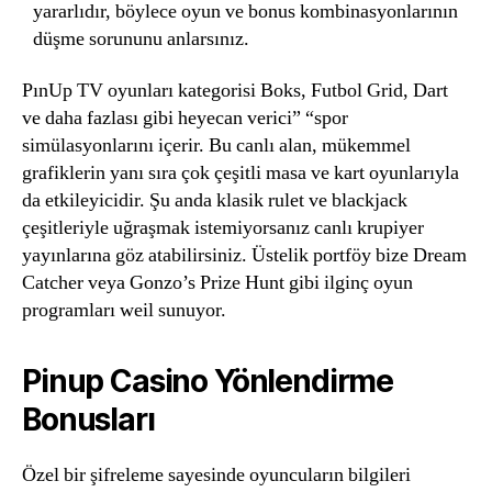
yararlıdır, böylece oyun ve bonus kombinasyonlarının
düşme sorununu anlarsınız.
PınUp TV oyunları kategorisi Boks, Futbol Grid, Dart
ve daha fazlası gibi heyecan verici” “spor
simülasyonlarını içerir. Bu canlı alan, mükemmel
grafiklerin yanı sıra çok çeşitli masa ve kart oyunlarıyla
da etkileyicidir. Şu anda klasik rulet ve blackjack
çeşitleriyle uğraşmak istemiyorsanız canlı krupiyer
yayınlarına göz atabilirsiniz. Üstelik portföy bize Dream
Catcher veya Gonzo’s Prize Hunt gibi ilginç oyun
programları weil sunuyor.
Pinup Casino Yönlendirme
Bonusları
Özel bir şifreleme sayesinde oyuncuların bilgileri