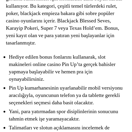
kullanıyor. Bu kategori, çeşitli temel türlerdeki rulet,
poker, blackjack empieza bakara gibi sobre popüler
casino oyunlarını içerir. Blackjack Blessed Seves,
Karayip Pokeri, Super 7 veya Texas Hold’em. Bonus,
yeni kayıt olan ve para yatıran yeni başlayanlar için
tasarlanmıştır.
Hediye edilen bonus fonlarını kullanarak, slot
makineleri online casino Pin Up’ta gerçek bahisler
yapmaya başlayabilir ve hemen pra için
oynayabilirsiniz.
Pin Up kumarhanesinin uyarlanabilir mobil versiyonu
aracılığıyla, oyuncunun telefon ya da tablette gerekli
seçenekleri seçmesi daha basit olacaktır.
Yani, para yatırmadan spor disiplinlerinin sonucunu
tahmin etmek işe yaramayacaktır.
Talimatları ve slotun açıklamasını incelemek de