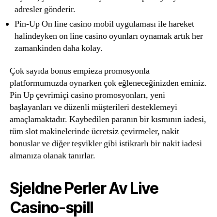
adresler gönderir.
Pin-Up On line casino mobil uygulaması ile hareket
halindeyken on line casino oyunları oynamak artık her
zamankinden daha kolay.
Çok sayıda bonus empieza promosyonla
platformumuzda oynarken çok eğleneceğinizden eminiz.
Pin Up çevrimiçi casino promosyonları, yeni
başlayanları ve düzenli müşterileri desteklemeyi
amaçlamaktadır. Kaybedilen paranın bir kısmının iadesi,
tüm slot makinelerinde ücretsiz çevirmeler, nakit
bonuslar ve diğer teşvikler gibi istikrarlı bir nakit iadesi
almanıza olanak tanırlar.
Sjeldne Perler Av Live
Casino-spill