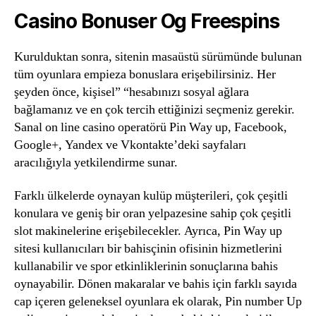
Casino Bonuser Og Freespins
Kurulduktan sonra, sitenin masaüstü sürümünde bulunan
tüm oyunlara empieza bonuslara erişebilirsiniz. Her
şeyden önce, kişisel” “hesabınızı sosyal ağlara
bağlamanız ve en çok tercih ettiğinizi seçmeniz gerekir.
Sanal on line casino operatörü Pin Way up, Facebook,
Google+, Yandex ve Vkontakte’deki sayfaları
aracılığıyla yetkilendirme sunar.
Farklı ülkelerde oynayan kulüp müşterileri, çok çeşitli
konulara ve geniş bir oran yelpazesine sahip çok çeşitli
slot makinelerine erişebilecekler. Ayrıca, Pin Way up
sitesi kullanıcıları bir bahisçinin ofisinin hizmetlerini
kullanabilir ve spor etkinliklerinin sonuçlarına bahis
oynayabilir. Dönen makaralar ve bahis için farklı sayıda
cap içeren geleneksel oyunlara ek olarak, Pin number Up