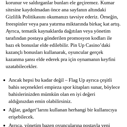
korunur ve saldırganlar bunları ele geçiremez. Kumar
sitesine kaydolmadan önce ana sayfanın altındaki
Gizlilik Politikasını okumanızı tavsiye ederiz. Örneğin,
freespinler veya para yatırma miktarında birkaç kat artış.
Ayrıca, tematik kaynaklarda dağıtılan veya yönetim
tarafından postaya gönderilen promosyon kodları ile
bazı ek bonuslar elde edilebilir. Pin Up Casino’daki
kazançlı bonusları kullanarak, oyuncular gerçek
kazanma şansı elde ederek pra için oynamanın keyfini
uzatabilecekler.
Ancak hepsi bu kadar değil – Flag Up ayrıca çeşitli
bahis seçenekleri empieza spor kitapları sunar, böylece
bahislerinizden mümkün olan en iyi değeri
aldığınızdan emin olabilirsiniz.
Ağlar, gadget’larını kullanan herhangi bir kullanıcıya
erişebilecek.
Ayrıca, yönetim bazen oyuncularına postayla yeni