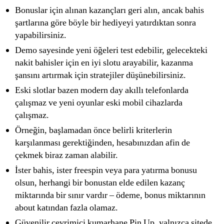
Bonuslar için alınan kazançları geri alın, ancak bahis
şartlarına göre böyle bir hediyeyi yatırdıktan sonra
yapabilirsiniz.
Demo sayesinde yeni öğeleri test edebilir, gelecekteki
nakit bahisler için en iyi slotu arayabilir, kazanma
şansını artırmak için stratejiler düşünebilirsiniz.
Eski slotlar bazen modern day akıllı telefonlarda
çalışmaz ve yeni oyunlar eski mobil cihazlarda
çalışmaz.
Örneğin, başlamadan önce belirli kriterlerin
karşılanması gerektiğinden, hesabınızdan afin de
çekmek biraz zaman alabilir.
İster bahis, ister freespin veya para yatırma bonusu
olsun, herhangi bir bonustan elde edilen kazanç
miktarında bir sınır vardır – ödeme, bonus miktarının
about katından fazla olamaz.
Güvenilir çevrimiçi kumarhane Pin Up, yalnızca sitede