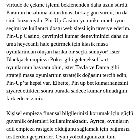
virtude de çekme işlemi beklenenden daha uzun sürdü.
Paramın hesabıma aktarılması birkaç gün sürdü, bu da
sinir bozucuydu. Pin-Up Casino’yu mükemmel oyun
seçimi ve kullanıcı dostu web sitesi için tavsiye ederim.
Pin-Up Casino, çevrimiçi kumar deneyiminizi daha de
uma heyecanlı hale getirmek için klasik masa
oyunlarından oluşan harika bir seçki sunuyor! İster
Blackjack empieza Poker gibi geleneksel kart
oyunlarının hayranı olun, ister Tavla ve Dama gibi
strateji masa oyunlarının stratejik doğasını tercih edin,
Pin-Up’ta hepsi var. Elbette, Pin up bet kumarhanesini
ziyaret ettikten sonra burada sadece kumar olmadığını
fark edeceksiniz.
Kişisel empieza finansal bilgilerinizi korumak için güçlü
güvenlik önlemleri kullanılmaktadır. Ayrıca, oyunların
adil empieza rastgele olduğunu sağlamak için bağımsız
testlerden geçirilirler. Oyun yolculuğunuzun tüm