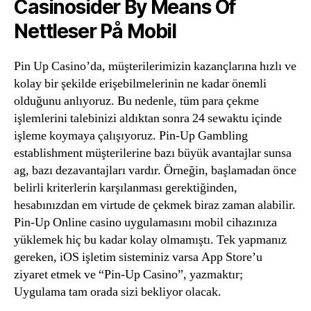
Casinosider By Means Of
Nettleser På Mobil
Pin Up Casino’da, müşterilerimizin kazançlarına hızlı ve
kolay bir şekilde erişebilmelerinin ne kadar önemli
olduğunu anlıyoruz. Bu nedenle, tüm para çekme
işlemlerini talebinizi aldıktan sonra 24 sewaktu içinde
işleme koymaya çalışıyoruz. Pin-Up Gambling
establishment müşterilerine bazı büyük avantajlar sunsa
ag, bazı dezavantajları vardır. Örneğin, başlamadan önce
belirli kriterlerin karşılanması gerektiğinden,
hesabınızdan em virtude de çekmek biraz zaman alabilir.
Pin-Up Online casino uygulamasını mobil cihazınıza
yüklemek hiç bu kadar kolay olmamıştı. Tek yapmanız
gereken, iOS işletim sisteminiz varsa App Store’u
ziyaret etmek ve “Pin-Up Casino”, yazmaktır;
Uygulama tam orada sizi bekliyor olacak.