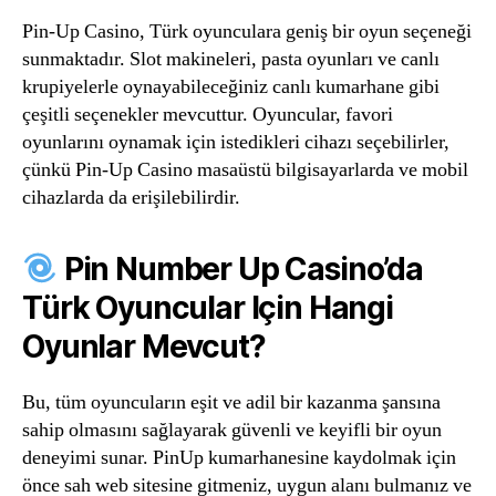
Pin-Up Casino, Türk oyunculara geniş bir oyun seçeneği
sunmaktadır. Slot makineleri, pasta oyunları ve canlı
krupiyelerle oynayabileceğiniz canlı kumarhane gibi
çeşitli seçenekler mevcuttur. Oyuncular, favori
oyunlarını oynamak için istedikleri cihazı seçebilirler,
çünkü Pin-Up Casino masaüstü bilgisayarlarda ve mobil
cihazlarda da erişilebilirdir.
Pin Number Up Casino’da
Türk Oyuncular Için Hangi
Oyunlar Mevcut?
Bu, tüm oyuncuların eşit ve adil bir kazanma şansına
sahip olmasını sağlayarak güvenli ve keyifli bir oyun
deneyimi sunar. PinUp kumarhanesine kaydolmak için
önce sah web sitesine gitmeniz, uygun alanı bulmanız ve