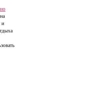
ино
 на
 и
отдыха
ьзовать