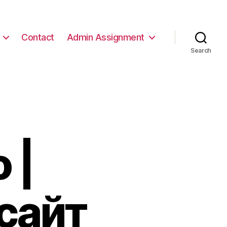
Contact
Admin Assignment
Search
 |
сайт