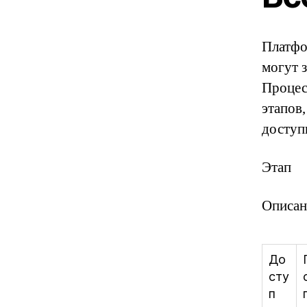
Платфо
могут 
Процес
этапов
доступ
Этап
Описан
До
сту
п