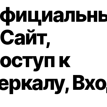
фициальн
 Сайт,
оступ к
еркалу, Вх