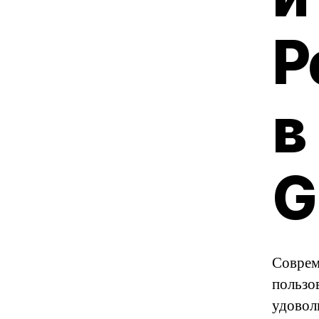
Р
в
G
Соврем
пользо
удовол