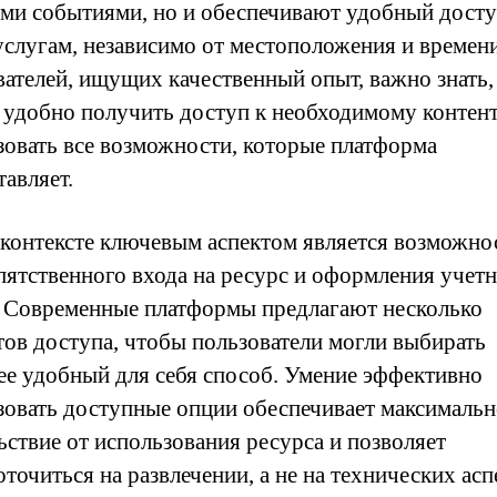
ми событиями, но и обеспечивают удобный досту
услугам, независимо от местоположения и времени
вателей, ищущих качественный опыт, важно знать,
и удобно получить доступ к необходимому контент
зовать все возможности, которые платформа
авляет.
 контексте ключевым аспектом является возможно
пятственного входа на ресурс и оформления учет
. Современные платформы предлагают несколько
тов доступа, чтобы пользователи могли выбирать
ее удобный для себя способ. Умение эффективно
зовать доступные опции обеспечивает максимальн
ьствие от использования ресурса и позволяет
точиться на развлечении, а не на технических асп