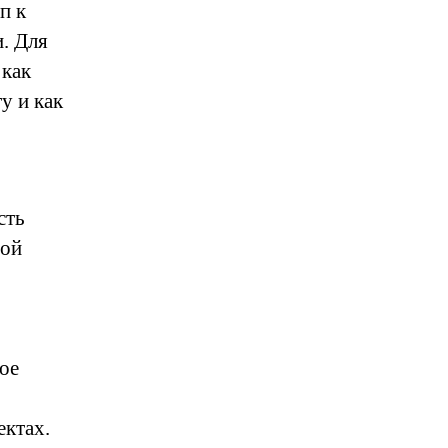
п к
. Для
 как
у и как
сть
ной
ое
ектах.