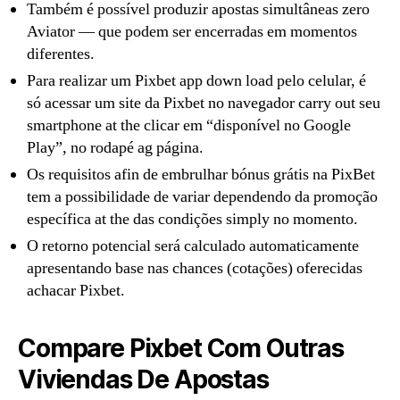
Também é possível produzir apostas simultâneas zero
Aviator — que podem ser encerradas em momentos
diferentes.
Para realizar um Pixbet app down load pelo celular, é
só acessar um site da Pixbet no navegador carry out seu
smartphone at the clicar em “disponível no Google
Play”, no rodapé ag página.
Os requisitos afin de embrulhar bónus grátis na PixBet
tem a possibilidade de variar dependendo da promoção
específica at the das condições simply no momento.
O retorno potencial será calculado automaticamente
apresentando base nas chances (cotações) oferecidas
achacar Pixbet.
Compare Pixbet Com Outras
Viviendas De Apostas