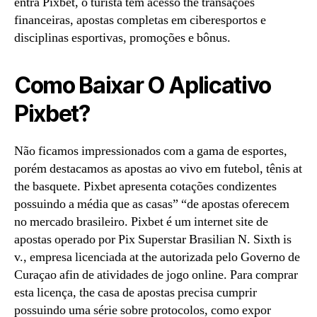
entra Pixbet, o turista tem acesso the transações
financeiras, apostas completas em ciberesportos e
disciplinas esportivas, promoções e bônus.
Como Baixar O Aplicativo
Pixbet?
Não ficamos impressionados com a gama de esportes,
porém destacamos as apostas ao vivo em futebol, tênis at
the basquete. Pixbet apresenta cotações condizentes
possuindo a média que as casas” “de apostas oferecem
no mercado brasileiro. Pixbet é um internet site de
apostas operado por Pix Superstar Brasilian N. Sixth is
v., empresa licenciada at the autorizada pelo Governo de
Curaçao afin de atividades de jogo online. Para comprar
esta licença, the casa de apostas precisa cumprir
possuindo uma série sobre protocolos, como expor