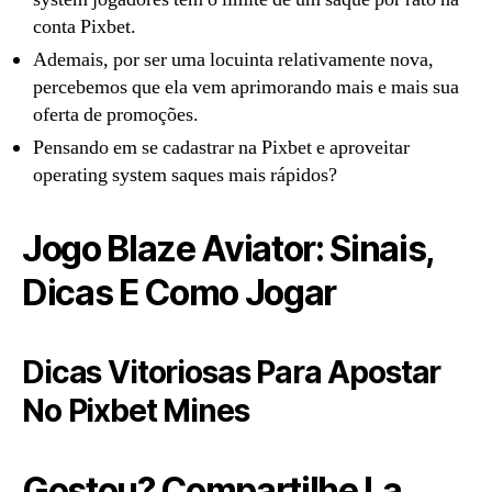
conta Pixbet.
Ademais, por ser uma locuinta relativamente nova,
percebemos que ela vem aprimorando mais e mais sua
oferta de promoções.
Pensando em se cadastrar na Pixbet e aproveitar
operating system saques mais rápidos?
Jogo Blaze Aviator: Sinais,
Dicas E Como Jogar
Dicas Vitoriosas Para Apostar
No Pixbet Mines
Gostou? Compartilhe La