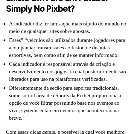
Simply No Pixbet?
A indicador diz ter um saque mais rápido do mundo no
meio de quaisquer sites sobre apostas.
Esses” “veículos são utilizados durante jogadores para
acompanhar transmissões ao festón de disputas
esportivas, bem como afin de se manter informado.
Cada indicador é responsável através da criação e
desenvolvimento dos jogos, la cual posteriormente são
liberados para uso na plataformas verificadas.
Diferentemente da seção para esportes tradicionais,
some sort of área de eSports da Pixbet proporciona a
opção de você filtrar possuindo base nos eventos ao
vivo, systems então em eventos que acontecerão na
breve.
Com essas dicas gerais, é possível la cual você melhore