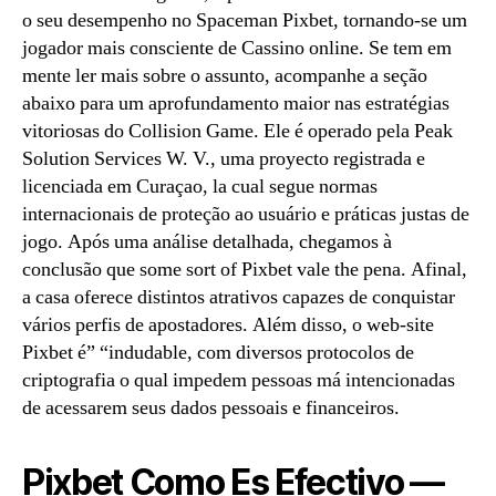
o seu desempenho no Spaceman Pixbet, tornando-se um
jogador mais consciente de Cassino online. Se tem em
mente ler mais sobre o assunto, acompanhe a seção
abaixo para um aprofundamento maior nas estratégias
vitoriosas do Collision Game. Ele é operado pela Peak
Solution Services W. V., uma proyecto registrada e
licenciada em Curaçao, la cual segue normas
internacionais de proteção ao usuário e práticas justas de
jogo. Após uma análise detalhada, chegamos à
conclusão que some sort of Pixbet vale the pena. Afinal,
a casa oferece distintos atrativos capazes de conquistar
vários perfis de apostadores. Além disso, o web-site
Pixbet é” “indudable, com diversos protocolos de
criptografia o qual impedem pessoas má intencionadas
de acessarem seus dados pessoais e financeiros.
Pixbet Como Es Efectivo —