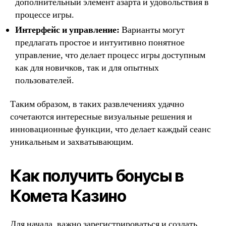
дополнительный элемент азарта и удовольствия в
процессе игры.
Интерфейс и управление:
Варианты могут
предлагать простое и интуитивно понятное
управление, что делает процесс игры доступным
как для новичков, так и для опытных
пользователей.
Таким образом, в таких развлечениях удачно
сочетаются интересные визуальные решения и
инновационные функции, что делает каждый сеанс
уникальным и захватывающим.
Как получить бонусы в
Комета Казино
Для начала, важно зарегистрироваться и создать