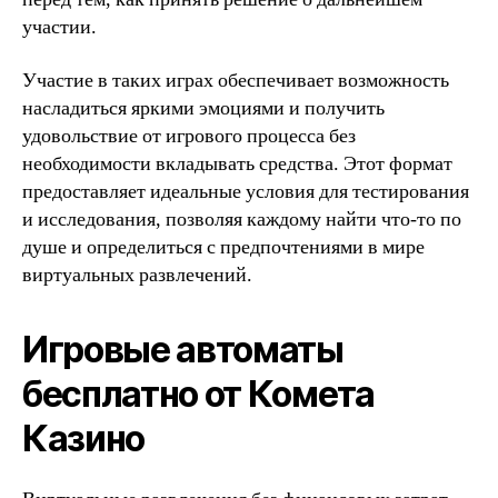
участии.
Участие в таких играх обеспечивает возможность
насладиться яркими эмоциями и получить
удовольствие от игрового процесса без
необходимости вкладывать средства. Этот формат
предоставляет идеальные условия для тестирования
и исследования, позволяя каждому найти что-то по
душе и определиться с предпочтениями в мире
виртуальных развлечений.
Игровые автоматы
бесплатно от Комета
Казино