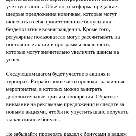
учётную запись. Обычно, платформа предлагает
щедрые предложения новичкам, которые могут
включать в себя приветственные бонусы или
бездепозитные вознаграждения. Кроме того,
регулярные пользователи могут рассчитывать на
постоянные акции и программы лояльности,
которые могут значительно увеличить шансы на
успех.
Следующим шагом будет участие в акциях и
турнирах. Разработчики часто проводят различные
мероприятия, в которых можно выиграть
дополнительные призы и поощрения. Обратите
внимание на рекламные предложения и следите за
новыми акциями, чтобы не упустить шанс получить
эксклюзивные бонусы.
Не забывайте проверять раздел с бонусами в вашем