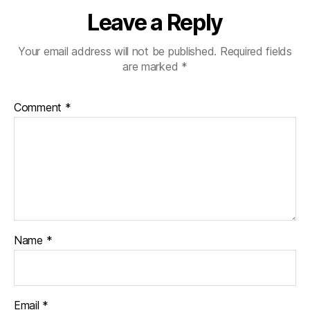
Leave a Reply
Your email address will not be published.
Required fields
are marked
*
Comment
*
Name
*
Email
*