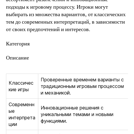
подходы к игровому процессу. Игроки могут
выбирать из множества вариантов, от классических
тем до современных интерпретаций, в зависимости
от своих предпочтений и интересов.
Категория
Описание
Проверенные временем варианты с
Классичес
традиционным игровым процессом
кие игры
и механикой.
Современн
Инновационные решения с
ые
уникальными темами и новыми
интерпрета
функциями.
ции