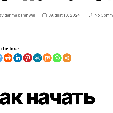
By
garima baranwal
August 13, 2024
No Comm
t
Post
hor
date
the love
ак начать