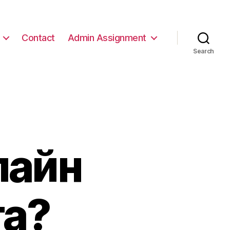
Contact
Admin Assignment
Search
лайн
та?