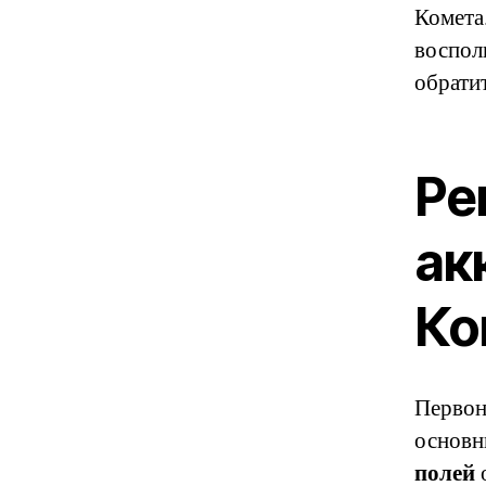
Комета
воспол
обрати
Ре
ак
Ко
Первон
основн
полей
о