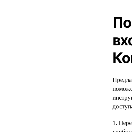
По
вх
Ко
Предла
поможе
инстру
доступ
1. Пер
удобны