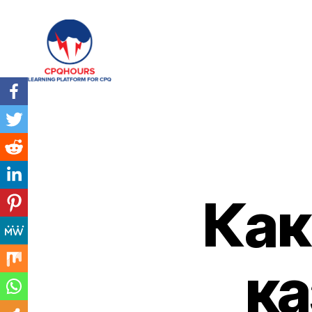
CPQHours
Как
ка