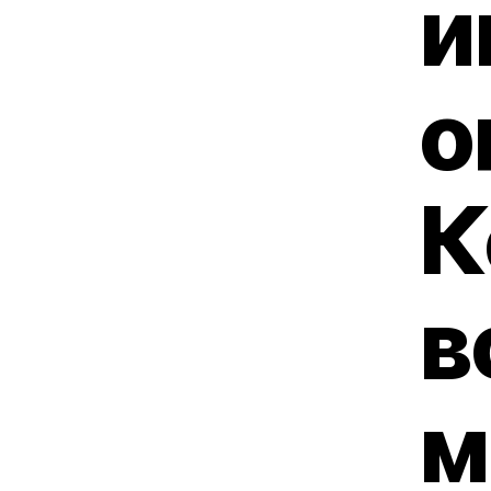
и
о
К
в
м