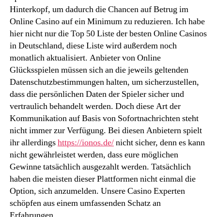
Hinterkopf, um dadurch die Chancen auf Betrug im
Online Casino auf ein Minimum zu reduzieren. Ich habe
hier nicht nur die Top 50 Liste der besten Online Casinos
in Deutschland, diese Liste wird außerdem noch
monatlich aktualisiert. Anbieter von Online
Glücksspielen müssen sich an die jeweils geltenden
Datenschutzbestimmungen halten, um sicherzustellen,
dass die persönlichen Daten der Spieler sicher und
vertraulich behandelt werden. Doch diese Art der
Kommunikation auf Basis von Sofortnachrichten steht
nicht immer zur Verfügung. Bei diesen Anbietern spielt
ihr allerdings
https://ionos.de/
nicht sicher, denn es kann
nicht gewährleistet werden, dass eure möglichen
Gewinne tatsächlich ausgezahlt werden. Tatsächlich
haben die meisten dieser Plattformen nicht einmal die
Option, sich anzumelden. Unsere Casino Experten
schöpfen aus einem umfassenden Schatz an
Erfahrungen.