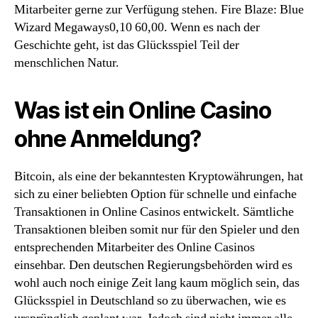
Mitarbeiter gerne zur Verfügung stehen. Fire Blaze: Blue
Wizard Megaways0,10 60,00. Wenn es nach der
Geschichte geht, ist das Glücksspiel Teil der
menschlichen Natur.
Was ist ein Online Casino
ohne Anmeldung?
Bitcoin, als eine der bekanntesten Kryptowährungen, hat
sich zu einer beliebten Option für schnelle und einfache
Transaktionen in Online Casinos entwickelt. Sämtliche
Transaktionen bleiben somit nur für den Spieler und den
entsprechenden Mitarbeiter des Online Casinos
einsehbar. Den deutschen Regierungsbehörden wird es
wohl auch noch einige Zeit lang kaum möglich sein, das
Glücksspiel in Deutschland so zu überwachen, wie es