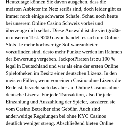
Heutzutage können Sie davon ausgehen, dass die
meisten Anbieter im Netz seriös sind, doch leider gibt es
immer noch einige schwarze Schafe. Schau noch heute
bei unserem Online Casino Schweiz vorbei und
überzeuge dich selbst. Diese Auswahl ist die viertgrößte
in unserem Test. 9200 davon handelt es sich um Online
Slots. Je mehr hochwertige Softwareanbieter
vorzufinden sind, desto mehr Punkte werden im Rahmen
der Bewertung vergeben. JackpotPiraten ist zu 100 %
legal in Deutschland und war als eine der ersten Online
Spielotheken im Besitz einer deutschen Lizenz. In den
meisten Fällen, wenn von einem Casino ohne Lizenz die
Rede ist, bezieht sich das aber auf Online Casinos ohne
deutsche Lizenz. Für jede Transaktion, also für jede
Einzahlung und Auszahlung der Spieler, kassieren sie
vom Casino Betreiber eine Gebühr. Auch sind
anderweitige Regelungen bei ohne KYC Casinos
deutlich weniger streng. Abschließend bieten Online