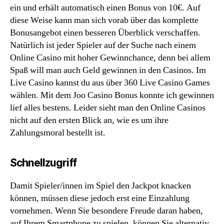
ein und erhält automatisch einen Bonus von 10€. Auf
diese Weise kann man sich vorab über das komplette
Bonusangebot einen besseren Überblick verschaffen.
Natürlich ist jeder Spieler auf der Suche nach einem
Online Casino mit hoher Gewinnchance, denn bei allem
Spaß will man auch Geld gewinnen in den Casinos. Im
Live Casino kannst du aus über 360 Live Casino Games
wählen. Mit dem Joo Casino Bonus konnte ich gewinnen
lief alles bestens. Leider sieht man den Online Casinos
nicht auf den ersten Blick an, wie es um ihre
Zahlungsmoral bestellt ist.
Schnellzugriff
Damit Spieler/innen im Spiel den Jackpot knacken
können, müssen diese jedoch erst eine Einzahlung
vornehmen. Wenn Sie besondere Freude daran haben,
auf Ihrem Smartphone zu spielen, können Sie alternativ