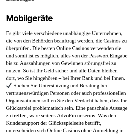
Mobilgeräte
Es gibt viele verschiedene unabhängige Unternehmen,
die von den Behörden beauftragt werden, die Casinos zu
überprüfen. Die besten Online Casinos verwenden sie
und somit ist es möglich, alles von der Passwort Eingabe
bis zu Auszahlungen von Gewinnen störungsfrei zu
nutzen. So ist Ihr Geld sicher und alle Daten bleiben
dort, wo Sie hingehören – bei Ihrer Bank und bei Ihnen.
Suchen Sie Unterstützung und Beratung bei
vertrauenswürdigen Personen oder auch professionellen
Organisiationen sollten Sie den Verdacht haben, dass Ihr
Glücksspiel problematisch sein. Eine pauschale Aussage
zu treffen, wäre seitens AdvoFin unseriös. Was den
Kundensupport der Glücksspielseite betrifft,
unterscheiden sich Online Casinos ohne Anmeldung in