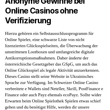
Anonyme Gewinne bei
Online Casinos ohne
Verifizierung
Hierzu gehören ein Selbstausschlussprogramm für
Online Spieler, eine schwarze Liste von nicht
lizenzierten Glücksspielseiten, die Überwachung der
umstrittenen Lootboxen und umfangreiche digitale
Antikorruptionsmaßnahmen. Daher änderte der
österreichische Gesetzgeber das GSpG, um auch das
Online Glücksspiel als legale Aktivität anzuerkennen.
Dieses Casino stellt seine Website in Ukrainisches
Sprache zur Verfügung. Im Schweizer Online Casino
verbreitete e Wallets sind Neteller, Skrill, PostFinance e
Finance oder auch Payz ehemals ecoPayz. Sollte wider
Erwarten beim Online Spielothek Spielen etwas schief
gehen und du benötigst Hilfe, werden dir unsere