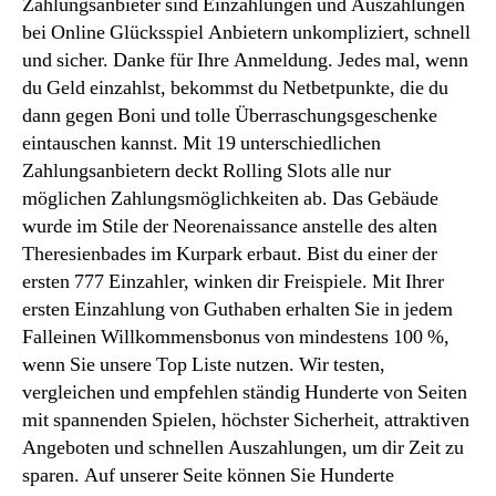
Zahlungsanbieter sind Einzahlungen und Auszahlungen
bei Online Glücksspiel Anbietern unkompliziert, schnell
und sicher. Danke für Ihre Anmeldung. Jedes mal, wenn
du Geld einzahlst, bekommst du Netbetpunkte, die du
dann gegen Boni und tolle Überraschungsgeschenke
eintauschen kannst. Mit 19 unterschiedlichen
Zahlungsanbietern deckt Rolling Slots alle nur
möglichen Zahlungsmöglichkeiten ab. Das Gebäude
wurde im Stile der Neorenaissance anstelle des alten
Theresienbades im Kurpark erbaut. Bist du einer der
ersten 777 Einzahler, winken dir Freispiele. Mit Ihrer
ersten Einzahlung von Guthaben erhalten Sie in jedem
Falleinen Willkommensbonus von mindestens 100 %,
wenn Sie unsere Top Liste nutzen. Wir testen,
vergleichen und empfehlen ständig Hunderte von Seiten
mit spannenden Spielen, höchster Sicherheit, attraktiven
Angeboten und schnellen Auszahlungen, um dir Zeit zu
sparen. Auf unserer Seite können Sie Hunderte