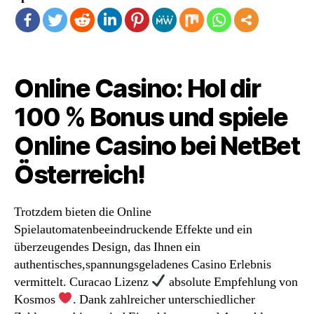
Online Casino: Hol dir
100 % Bonus und spiele
Online Casino bei NetBet
Österreich!
Trotzdem bieten die Online
Spielautomatenbeeindruckende Effekte und ein
überzeugendes Design, das Ihnen ein
authentisches,spannungsgeladenes Casino Erlebnis
vermittelt. Curacao Lizenz
absolute Empfehlung von
Kosmos
. Dank zahlreicher unterschiedlicher