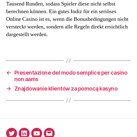
Tausend Runden, sodass Spieler diese nicht selbst
berechnen können. Ein gutes Indiz für ein seriöses
Online Casino ist es, wenn die Bonusbedingungen nicht
versteckt werden, sondern alle Regeln direkt ersichtlich
dargestellt werden.
←
Presentazione del modo semplice per casino
non aams
→
Znajdowanie klientów za pomocą kasyno
Twitter
Linkedin
YouTube
Email