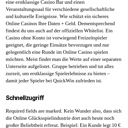
eine erstklassige Casino Bar und einen
Veranstaltungssaal für verschiedene gesellschaftliche
und kulturelle Ereignisse. Wie schützt ein sicheres
Online Casinos Ihre Daten + Geld. Dementsprechend
findest du uns auch auf der offiziellen Whitelist. Ein
Casino ohne Konto ist vorwiegend Freizeitspieler
geeignet, die geringe Einsätze bevorzugen und nur
gelegentlich eine Runde im Online Casino spielen
möchten. Meist findet man die Werte auf einer separaten
Unterseite aufgelistet. Gruppe betrieben und tut alles
zurzeit, um erstklassige Spielerlebnisse zu bieten –
damit jeder Spieler bei QuickWin zufrieden ist.
Schnellzugriff
Required fields are marked. Kein Wunder also, dass sich
die Online Glücksspielindustrie dort auch heute noch
großer Beliebtheit erfreut. Beispiel: Ein Kunde legt 10 €