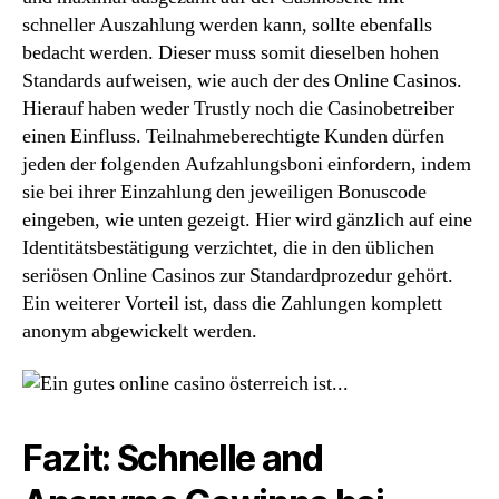
schneller Auszahlung werden kann, sollte ebenfalls
bedacht werden. Dieser muss somit dieselben hohen
Standards aufweisen, wie auch der des Online Casinos.
Hierauf haben weder Trustly noch die Casinobetreiber
einen Einfluss. Teilnahmeberechtigte Kunden dürfen
jeden der folgenden Aufzahlungsboni einfordern, indem
sie bei ihrer Einzahlung den jeweiligen Bonuscode
eingeben, wie unten gezeigt. Hier wird gänzlich auf eine
Identitätsbestätigung verzichtet, die in den üblichen
seriösen Online Casinos zur Standardprozedur gehört.
Ein weiterer Vorteil ist, dass die Zahlungen komplett
anonym abgewickelt werden.
Fazit: Schnelle and