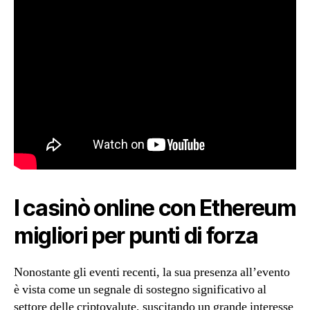
I casinò online con Ethereum
migliori per punti di forza
Nonostante gli eventi recenti, la sua presenza all’evento
è vista come un segnale di sostegno significativo al
settore delle criptovalute, suscitando un grande interesse