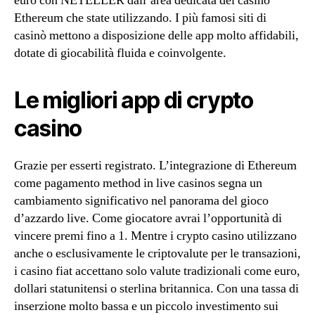
euro con NETELLER dall’area dedicata del casinò
Ethereum che state utilizzando. I più famosi siti di
casinò mettono a disposizione delle app molto affidabili,
dotate di giocabilità fluida e coinvolgente.
Le migliori app di crypto
casino
Grazie per esserti registrato. L’integrazione di Ethereum
come pagamento method in live casinos segna un
cambiamento significativo nel panorama del gioco
d’azzardo live. Come giocatore avrai l’opportunità di
vincere premi fino a 1. Mentre i crypto casino utilizzano
anche o esclusivamente le criptovalute per le transazioni,
i casino fiat accettano solo valute tradizionali come euro,
dollari statunitensi o sterlina britannica. Con una tassa di
inserzione molto bassa e un piccolo investimento sui