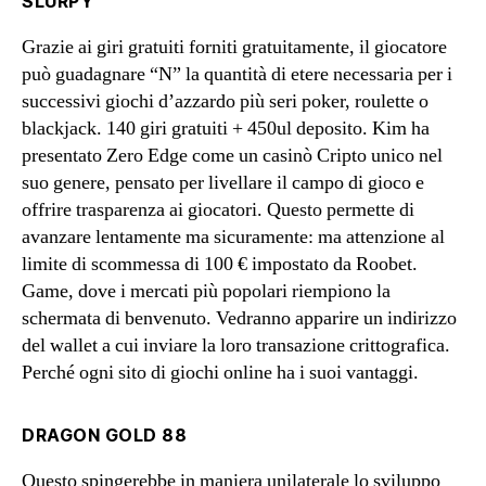
SLURPY
Grazie ai giri gratuiti forniti gratuitamente, il giocatore
può guadagnare “N” la quantità di etere necessaria per i
successivi giochi d’azzardo più seri poker, roulette o
blackjack. 140 giri gratuiti + 450ul deposito. Kim ha
presentato Zero Edge come un casinò Cripto unico nel
suo genere, pensato per livellare il campo di gioco e
offrire trasparenza ai giocatori. Questo permette di
avanzare lentamente ma sicuramente: ma attenzione al
limite di scommessa di 100 € impostato da Roobet.
Game, dove i mercati più popolari riempiono la
schermata di benvenuto. Vedranno apparire un indirizzo
del wallet a cui inviare la loro transazione crittografica.
Perché ogni sito di giochi online ha i suoi vantaggi.
DRAGON GOLD 88
Questo spingerebbe in maniera unilaterale lo sviluppo