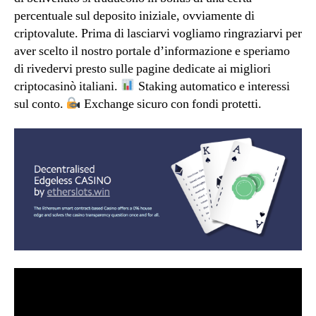
percentuale sul deposito iniziale, ovviamente di
criptovalute. Prima di lasciarvi vogliamo ringraziarvi per
aver scelto il nostro portale d’informazione e speriamo
di rivedervi presto sulle pagine dedicate ai migliori
criptocasinò italiani.
Staking automatico e interessi
sul conto.
Exchange sicuro con fondi protetti.