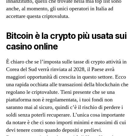
innanzitutto, quelli che trovate nella mia top list sono
anche, al momento, gli unici operatori in Italia ad
accettare questa criptovaluta.
Bitcoin è la crypto più usata sui
casino online
È chiaro che se l’imposta sulle tasse di crypto attività in
Corea del Sud verrà rinviata al 2028, il Paese avrà
maggiori opportunità di crescita in questo settore. Ecco
una rapida occhiata alle transazioni della blockchain che
regolano le criptovalute. Tieni presente che se una
piattaforma non è regolamentata, i tuoi fondi non
saranno mai al sicuro, quindi c’è il rischio di perdere i
soldi senza poterli recuperare. L’unica cosa importante
da notare è che ci sono importi minimi e massimi di cui
devi tenere conto quando depositi e prelievi.