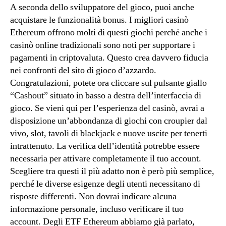
A seconda dello sviluppatore del gioco, puoi anche
acquistare le funzionalità bonus. I migliori casinò
Ethereum offrono molti di questi giochi perché anche i
casinò online tradizionali sono noti per supportare i
pagamenti in criptovaluta. Questo crea davvero fiducia
nei confronti del sito di gioco d’azzardo.
Congratulazioni, potete ora cliccare sul pulsante giallo
“Cashout” situato in basso a destra dell’interfaccia di
gioco. Se vieni qui per l’esperienza del casinò, avrai a
disposizione un’abbondanza di giochi con croupier dal
vivo, slot, tavoli di blackjack e nuove uscite per tenerti
intrattenuto. La verifica dell’identità potrebbe essere
necessaria per attivare completamente il tuo account.
Scegliere tra questi il più adatto non è però più semplice,
perché le diverse esigenze degli utenti necessitano di
risposte differenti. Non dovrai indicare alcuna
informazione personale, incluso verificare il tuo
account. Degli ETF Ethereum abbiamo già parlato,