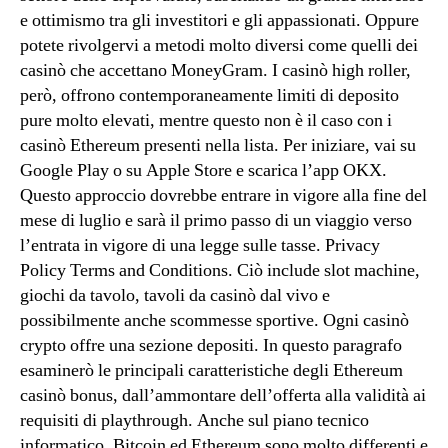
e ottimismo tra gli investitori e gli appassionati. Oppure
potete rivolgervi a metodi molto diversi come quelli dei
casinò che accettano MoneyGram. I casinò high roller,
però, offrono contemporaneamente limiti di deposito
pure molto elevati, mentre questo non è il caso con i
casinò Ethereum presenti nella lista. Per iniziare, vai su
Google Play o su Apple Store e scarica l’app OKX.
Questo approccio dovrebbe entrare in vigore alla fine del
mese di luglio e sarà il primo passo di un viaggio verso
l’entrata in vigore di una legge sulle tasse. Privacy
Policy Terms and Conditions. Ciò include slot machine,
giochi da tavolo, tavoli da casinò dal vivo e
possibilmente anche scommesse sportive. Ogni casinò
crypto offre una sezione depositi. In questo paragrafo
esaminerò le principali caratteristiche degli Ethereum
casinò bonus, dall’ammontare dell’offerta alla validità ai
requisiti di playthrough. Anche sul piano tecnico
informatico, Bitcoin ed Ethereum sono molto differenti e