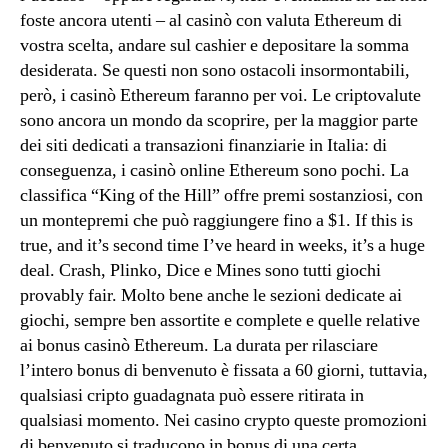
foste ancora utenti – al casinò con valuta Ethereum di
vostra scelta, andare sul cashier e depositare la somma
desiderata. Se questi non sono ostacoli insormontabili,
però, i casinò Ethereum faranno per voi. Le criptovalute
sono ancora un mondo da scoprire, per la maggior parte
dei siti dedicati a transazioni finanziarie in Italia: di
conseguenza, i casinò online Ethereum sono pochi. La
classifica “King of the Hill” offre premi sostanziosi, con
un montepremi che può raggiungere fino a $1. If this is
true, and it’s second time I’ve heard in weeks, it’s a huge
deal. Crash, Plinko, Dice e Mines sono tutti giochi
provably fair. Molto bene anche le sezioni dedicate ai
giochi, sempre ben assortite e complete e quelle relative
ai bonus casinò Ethereum. La durata per rilasciare
l’intero bonus di benvenuto è fissata a 60 giorni, tuttavia,
qualsiasi cripto guadagnata può essere ritirata in
qualsiasi momento. Nei casino crypto queste promozioni
di benvenuto si traducono in bonus di una certa