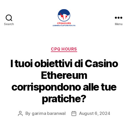
Search
Menu
CPQHours
Categories
CPQ HOURS
I tuoi obiettivi di Casino
Ethereum
corrispondono alle tue
pratiche?
By
garima baranwal
August 6, 2024
Post
Post
author
date