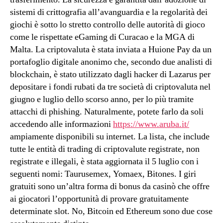
sistemi di crittografia all’avanguardia e la regolarità dei
giochi è sotto lo stretto controllo delle autorità di gioco
come le rispettate eGaming di Curacao e la MGA di
Malta. La criptovaluta è stata inviata a Huione Pay da un
portafoglio digitale anonimo che, secondo due analisti di
blockchain, è stato utilizzato dagli hacker di Lazarus per
depositare i fondi rubati da tre società di criptovaluta nel
giugno e luglio dello scorso anno, per lo più tramite
attacchi di phishing. Naturalmente, potete farlo da soli
accedendo alle informazioni
https://www.aruba.it/
ampiamente disponibili su internet. La lista, che include
tutte le entità di trading di criptovalute registrate, non
registrate e illegali, è stata aggiornata il 5 luglio con i
seguenti nomi: Taurusemex, Yomaex, Bitones. I giri
gratuiti sono un’altra forma di bonus da casinò che offre
ai giocatori l’opportunità di provare gratuitamente
determinate slot. No, Bitcoin ed Ethereum sono due cose