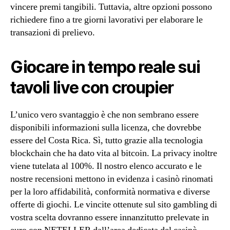
vincere premi tangibili. Tuttavia, altre opzioni possono
richiedere fino a tre giorni lavorativi per elaborare le
transazioni di prelievo.
Giocare in tempo reale sui
tavoli live con croupier
L’unico vero svantaggio è che non sembrano essere
disponibili informazioni sulla licenza, che dovrebbe
essere del Costa Rica. Sì, tutto grazie alla tecnologia
blockchain che ha dato vita al bitcoin. La privacy inoltre
viene tutelata al 100%. Il nostro elenco accurato e le
nostre recensioni mettono in evidenza i casinò rinomati
per la loro affidabilità, conformità normativa e diverse
offerte di giochi. Le vincite ottenute sul sito gambling di
vostra scelta dovranno essere innanzitutto prelevate in