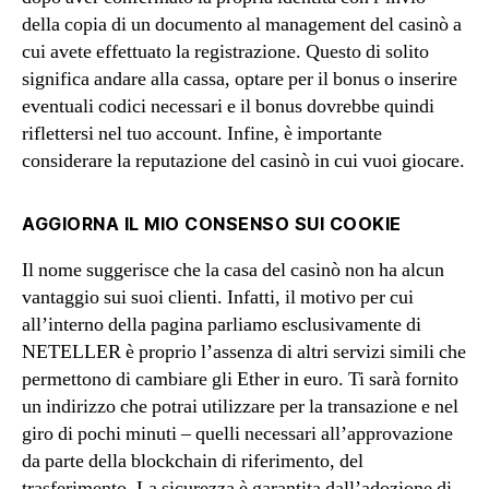
della copia di un documento al management del casinò a
cui avete effettuato la registrazione. Questo di solito
significa andare alla cassa, optare per il bonus o inserire
eventuali codici necessari e il bonus dovrebbe quindi
riflettersi nel tuo account. Infine, è importante
considerare la reputazione del casinò in cui vuoi giocare.
AGGIORNA IL MIO CONSENSO SUI COOKIE
Il nome suggerisce che la casa del casinò non ha alcun
vantaggio sui suoi clienti. Infatti, il motivo per cui
all’interno della pagina parliamo esclusivamente di
NETELLER è proprio l’assenza di altri servizi simili che
permettono di cambiare gli Ether in euro. Ti sarà fornito
un indirizzo che potrai utilizzare per la transazione e nel
giro di pochi minuti – quelli necessari all’approvazione
da parte della blockchain di riferimento, del
trasferimento. La sicurezza è garantita dall’adozione di