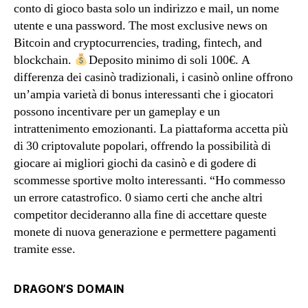
conto di gioco basta solo un indirizzo e mail, un nome
utente e una password. The most exclusive news on
Bitcoin and cryptocurrencies, trading, fintech, and
blockchain.
Deposito minimo di soli 100€. A
differenza dei casinò tradizionali, i casinò online offrono
un’ampia varietà di bonus interessanti che i giocatori
possono incentivare per un gameplay e un
intrattenimento emozionanti. La piattaforma accetta più
di 30 criptovalute popolari, offrendo la possibilità di
giocare ai migliori giochi da casinò e di godere di
scommesse sportive molto interessanti. “Ho commesso
un errore catastrofico. 0 siamo certi che anche altri
competitor decideranno alla fine di accettare queste
monete di nuova generazione e permettere pagamenti
tramite esse.
DRAGON’S DOMAIN