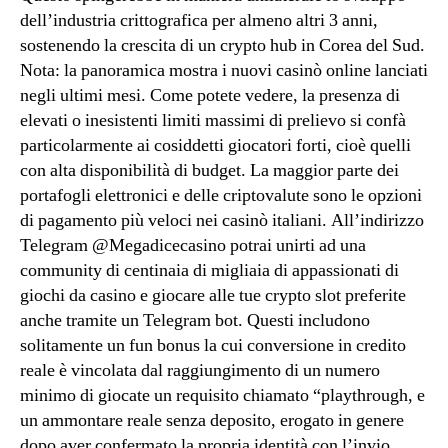
dell’industria crittografica per almeno altri 3 anni,
sostenendo la crescita di un crypto hub in Corea del Sud.
Nota: la panoramica mostra i nuovi casinò online lanciati
negli ultimi mesi. Come potete vedere, la presenza di
elevati o inesistenti limiti massimi di prelievo si confà
particolarmente ai cosiddetti giocatori forti, cioè quelli
con alta disponibilità di budget. La maggior parte dei
portafogli elettronici e delle criptovalute sono le opzioni
di pagamento più veloci nei casinò italiani. All’indirizzo
Telegram @Megadicecasino potrai unirti ad una
community di centinaia di migliaia di appassionati di
giochi da casino e giocare alle tue crypto slot preferite
anche tramite un Telegram bot. Questi includono
solitamente un fun bonus la cui conversione in credito
reale è vincolata dal raggiungimento di un numero
minimo di giocate un requisito chiamato “playthrough, e
un ammontare reale senza deposito, erogato in genere
dopo aver confermato la propria identità con l’invio