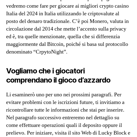
vedremo come fare per giocare ai migliori crypto casino
Italia del 2024 in Italia utilizzando le criptovalute al
posto del denaro tradizionale. C’è poi Monero, valuta in
circolazione dal 2014 che mette l’accento sulla privacy
ed è, tra quelle menzionate, quella che si differenzia
maggiormente dal Bitcoin, poiché si basa sul protocollo
denominato “CrpytoNight”.
Vogliamo che i giocatori
comprendano il gioco d’azzardo
Li esaminerò uno per uno nei prossimi paragrafi. Per
evitare problemi con le iscrizioni future, ti invitiamo a
ricontrollare tutte le informazioni che stai per inserire.
Nel paragrafo successivo entreremo nel dettaglio su
come effettuare operazioni quali il deposito oppure il
prelievo. Per iniziare, visita il sito Web di Lucky Block e