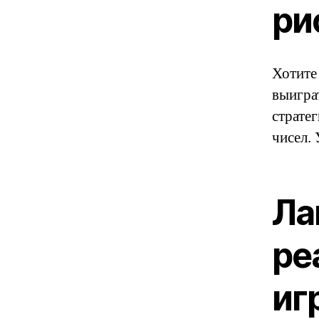
ри
Хотите
выигра
стратег
чисел. 
Ла
ре
иг