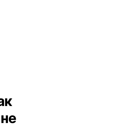
ак
 не