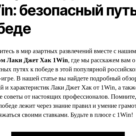
in: безопасный путь
беде
итесь в мир азартных развлечений вместе с нашим
ом Лаки Джет Хак 1Win
, где мы расскажем вам о
сных путях к победе в этой популярной российско
-игре. В нашей статье вы найдете подробный обзо
й и характеристик Лаки Джет Хак от 1Win, а такж
е советы от настоящих профессионалов. Помните,
 победе лежит через знание правил и умение грамо
яжаться своими ставками. Будьте в плюсе с 1Win!