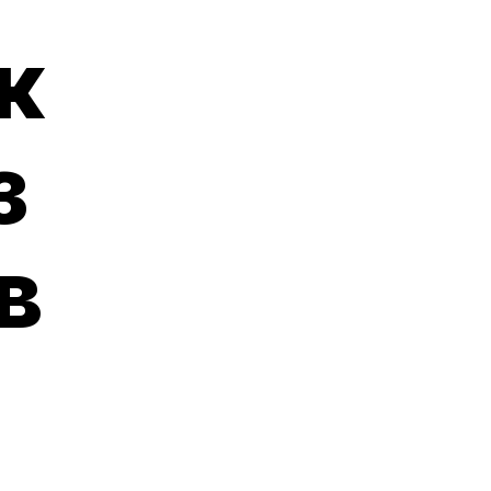
к
з
в