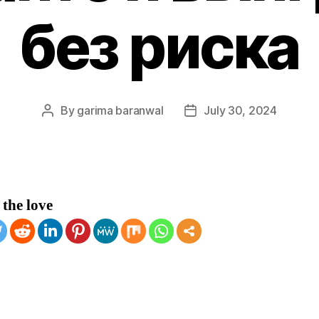
без риска
By
garima baranwal
July 30, 2024
Post
Post
author
date
the love