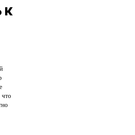
 к
й
р
е
 что
тно