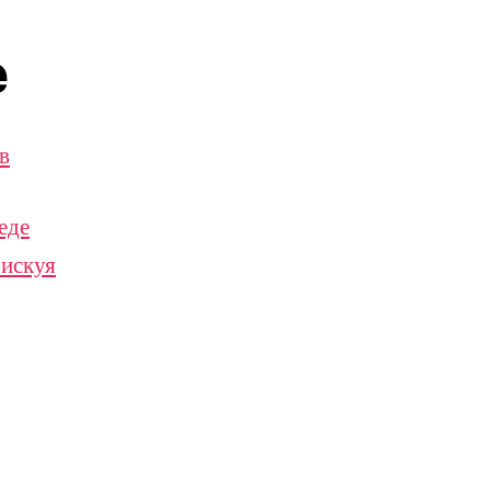
е
в
еде
рискуя