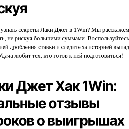
скуя
 узнать секреты Лаки Джет в 1Win? Мы расскажем
ть, не рискуя большими суммами. Воспользуйтес
ией дробления ставки и следите за историей выпа
Удача любит тех, кто готов к ней подготовиться!
ки Джет Хак 1Win:
альные отзывы
роков о выигрышах