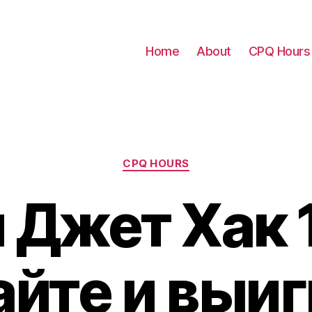
Home
About
CPQ Hours
Categories
CPQ HOURS
 Джет Хак 
айте и выиг