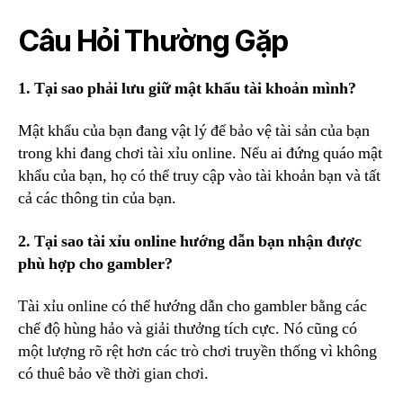
Câu Hỏi Thường Gặp
1. Tại sao phải lưu giữ mật khẩu tài khoản mình?
Mật khẩu của bạn đang vật lý để bảo vệ tài sản của bạn
trong khi đang chơi tài xỉu online. Nếu ai đứng quáo mật
khẩu của bạn, họ có thể truy cập vào tài khoản bạn và tất
cả các thông tin của bạn.
2. Tại sao tài xỉu online hướng dẫn bạn nhận được
phù hợp cho gambler?
Tài xỉu online có thể hướng dẫn cho gambler bằng các
chế độ hùng hảo và giải thưởng tích cực. Nó cũng có
một lượng rõ rệt hơn các trò chơi truyền thống vì không
có thuê bảo về thời gian chơi.