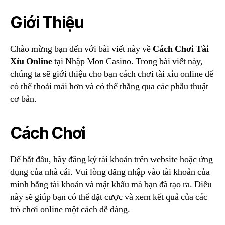
Giới Thiệu
Chào mừng bạn đến với bài viết này về
Cách Chơi Tài
Xỉu Online
tại Nhập Mon Casino. Trong bài viết này,
chúng ta sẽ giới thiệu cho bạn cách chơi tài xỉu online để
có thể thoải mái hơn và có thể thắng qua các phẫu thuật
cơ bản.
Cách Chơi
Để bắt đầu, hãy đăng ký tài khoản trên website hoặc ứng
dụng của nhà cái. Vui lòng đăng nhập vào tài khoản của
mình bằng tài khoản và mật khẩu mà bạn đã tạo ra. Điều
này sẽ giúp bạn có thể đặt cược và xem kết quả của các
trò chơi online một cách dễ dàng.