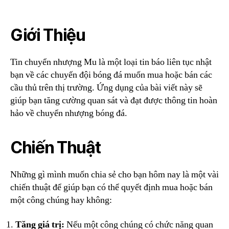
Giới Thiệu
Tin chuyển nhượng Mu là một loại tin báo liên tục nhật
bạn về các chuyến đội bóng đá muốn mua hoặc bán các
cầu thủ trên thị trường. Ứng dụng của bài viết này sẽ
giúp bạn tăng cường quan sát và đạt được thông tin hoàn
hảo về chuyển nhượng bóng đá.
Chiến Thuật
Những gì mình muốn chia sẻ cho bạn hôm nay là một vài
chiến thuật để giúp bạn có thể quyết định mua hoặc bán
một công chúng hay không:
Tăng giá trị:
Nếu một công chúng có chức năng quan