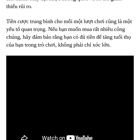
thiểu rủi ro.
Tiền cược trung bình cho mỗi một lượt chơi cũng là một
yếu tố quan trọng. Nếu bạn muốn mua rất nhiều công
chúng, hãy đảm bảo rằng bạn có đủ tiền để tăng tuổi thọ
của bạn trong trò chơi, không phải chỉ xóc lớn.