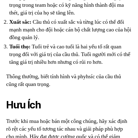
trọng trong team hoặc có kỹ năng hình thành đội ma
thét, giá trị của họ sẽ tăng lên.
Xuất sắc:
Cầu thủ có xuất sắc và từng lúc có thể đổi
mạnh mạnh cho đội hoặc cán bộ chất lượng cao của hội
đồng quản lý.
Tuổi thọ:
Tuổi trẻ và cao tuổi là hai yếu tố rất quan
trọng đối với giá trị của cầu thủ. Tuổi người mới có thể
tăng giá trị nhiều hơn nhưng có rủi ro hơn.
Thông thường, biết tính hình và phyhsíc của cầu thủ
cũng rất quan trọng.
Hưu Ích
Trước khi mua hoặc bán một công chúng, hãy xác định
rõ rệt các yếu tố tương tác nhau và giải pháp phù hợp
cho mình. Hãy đạt được cường quốc và có thể giảm