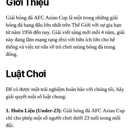
Giới Thiệu
Giải bóng đá AFC Asian Cup là một trong những giải
bóng đá hạng đấu lớn nhất trên Thế Giới với sự gia hạn
từ năm 1956 đến nay. Giải viết sáng mới mỗi 4 năm, giải
này đang lầm mạng rạng rềxi với hữu ích lớn cho hệ
thống và việc tư vấn về trò chơi mùng bóng đá trung
đông.
Luật Chơi
Để có được một trải nghiệm hoàn hảo với chúng tôi, hãy
giải quyết một số luật chung:
1. Huền Liệu (Under-23)
: Giải bóng đá AFC Asian Cup
chỉ cho phép một số người chơi dưới 23 tuổi trong mỗi
đội.