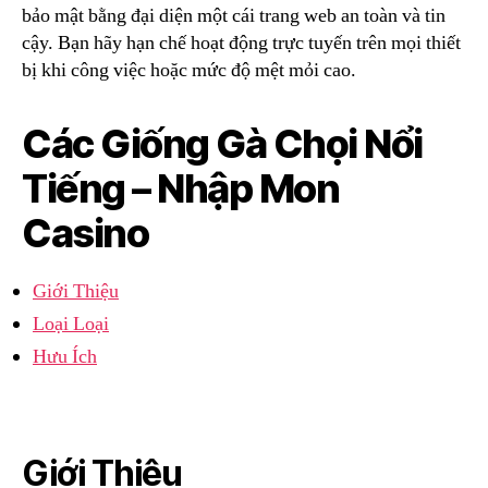
bảo mật bằng đại diện một cái trang web an toàn và tin
cậy. Bạn hãy hạn chế hoạt động trực tuyến trên mọi thiết
bị khi công việc hoặc mức độ mệt mỏi cao.
Các Giống Gà Chọi Nổi
Tiếng – Nhập Mon
Casino
Giới Thiệu
Loại Loại
Hưu Ích
Giới Thiệu