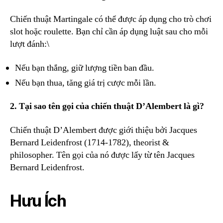
Chiến thuật Martingale có thể được áp dụng cho trò chơi
slot hoặc roulette. Bạn chỉ cần áp dụng luật sau cho mỗi
lượt đánh:\
Nếu bạn thắng, giữ lượng tiền ban đầu.
Nếu bạn thua, tăng giá trị cược mỗi lần.
2. Tại sao tên gọi của chiến thuật D’Alembert là gì?
Chiến thuật D’Alembert được giới thiệu bởi Jacques
Bernard Leidenfrost (1714-1782), theorist &
philosopher. Tên gọi của nó được lấy từ tên Jacques
Bernard Leidenfrost.
Hưu Ích