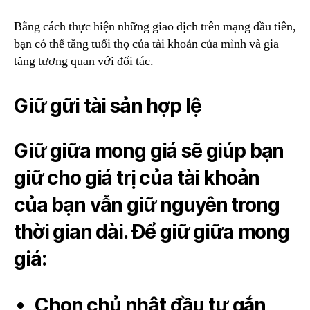
Bằng cách thực hiện những giao dịch trên mạng đầu tiên,
bạn có thể tăng tuổi thọ của tài khoản của mình và gia
tăng tương quan với đối tác.
Giữ gữi tài sản hợp lệ
Giữ giữa mong giá sẽ giúp bạn
giữ cho giá trị của tài khoản
của bạn vẫn giữ nguyên trong
thời gian dài. Để giữ giữa mong
giá:
Chọn chủ nhật đầu tư gắn