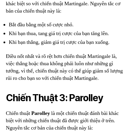
khác biệt so với chiến thuật Martingale. Nguyên tắc cơ
bản của chiến thuật này là:
Bắt đầu bằng một số cược nhỏ.
Khi bạn thua, tang giá trị cược của bạn tăng lên.
Khi bạn thắng, giảm giá trị cược của bạn xuống.
Điều nốt nhất và rõ rệt hơn chiến thuật Martingale là,
việc thắng hoặc thua không phải luôn như những gì
tưởng, vì thế, chiến thuật này có thể giúp giảm số lượng
rủi ro cho bạn so với chiến thuật Martingale.
Chiến Thuật 3: Parolley
Chiến thuật
Parolley
là một chiến thuật đánh bài khác
biệt với những chiến thuật đã được giới thiệu ở trên.
Nguyên tắc cơ bản của chiến thuật này là: