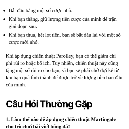
Bắt đầu bằng một số cược nhỏ.
Khi bạn thắng, giữ lượng tiền cược của mình để trận
giai đoạn sau.
Khi bạn thua, hết lọt tiền, bạn sẽ bắt đầu lại với một số
cược mới nhỏ.
Khi áp dụng chiến thuật Parolley, bạn có thể giảm chi
phí rủi ro hoặc bổ ích. Tuy nhiên, chiến thuật này cũng
tặng một số rủi ro cho bạn, vì bạn sẽ phải chờ đợi kể từ
khi bạn quá tình thành để được trở về lượng tiền ban đầu
của mình.
Câu Hỏi Thường Gặp
1. Làm thế nào để áp dụng chiến thuật Martingale
cho trò chơi bài viết bóng đá?