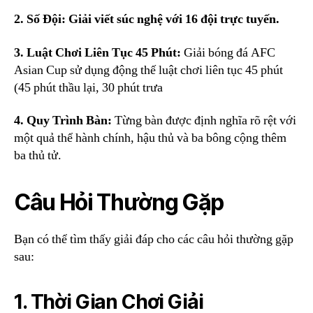
2. Số Đội: Giải viết súc nghệ với 16 đội trực tuyến.
3. Luật Chơi Liên Tục 45 Phút:
Giải bóng đá AFC
Asian Cup sử dụng động thế luật chơi liên tục 45 phút
(45 phút thầu lại, 30 phút trưa
4. Quy Trình Bàn:
Từng bàn được định nghĩa rõ rệt với
một quả thể hành chính, hậu thủ và ba bông cộng thêm
ba thủ tử.
Câu Hỏi Thường Gặp
Bạn có thể tìm thấy giải đáp cho các câu hỏi thường gặp
sau:
1. Thời Gian Chơi Giải