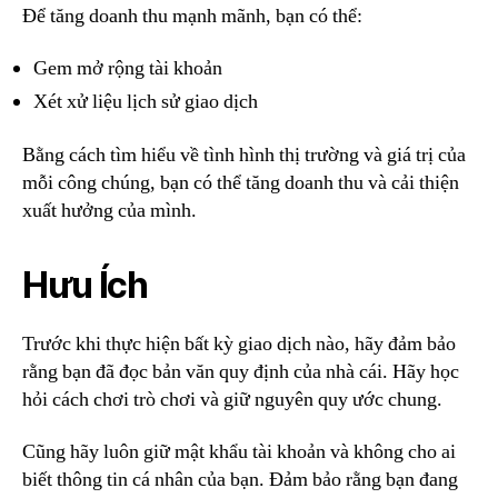
Để tăng doanh thu mạnh mãnh, bạn có thể:
Gem mở rộng tài khoản
Xét xử liệu lịch sử giao dịch
Bằng cách tìm hiểu về tình hình thị trường và giá trị của
mỗi công chúng, bạn có thể tăng doanh thu và cải thiện
xuất hưởng của mình.
Hưu Ích
Trước khi thực hiện bất kỳ giao dịch nào, hãy đảm bảo
rằng bạn đã đọc bản văn quy định của nhà cái. Hãy học
hỏi cách chơi trò chơi và giữ nguyên quy ước chung.
Cũng hãy luôn giữ mật khẩu tài khoản và không cho ai
biết thông tin cá nhân của bạn. Đảm bảo rằng bạn đang