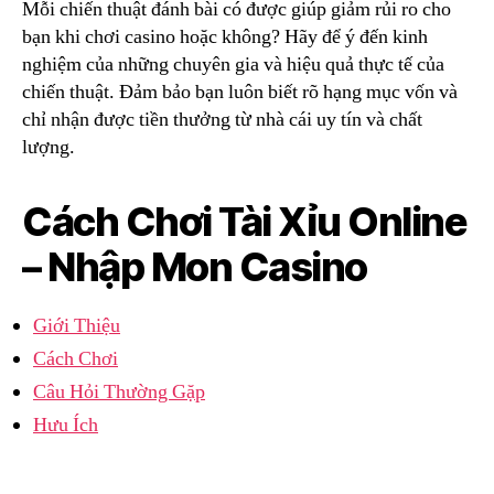
Mỗi chiến thuật đánh bài có được giúp giảm rủi ro cho
bạn khi chơi casino hoặc không? Hãy để ý đến kinh
nghiệm của những chuyên gia và hiệu quả thực tế của
chiến thuật. Đảm bảo bạn luôn biết rõ hạng mục vốn và
chỉ nhận được tiền thưởng từ nhà cái uy tín và chất
lượng.
Cách Chơi Tài Xỉu Online
– Nhập Mon Casino
Giới Thiệu
Cách Chơi
Câu Hỏi Thường Gặp
Hưu Ích