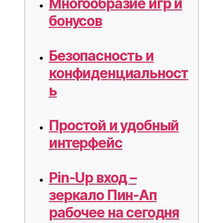
Многообразие игр и
бонусов
Безопасность и
конфиденциальност
ь
Простой и удобный
интерфейс
Pin-Up вход –
зеркало Пин-Ап
рабочее на сегодня