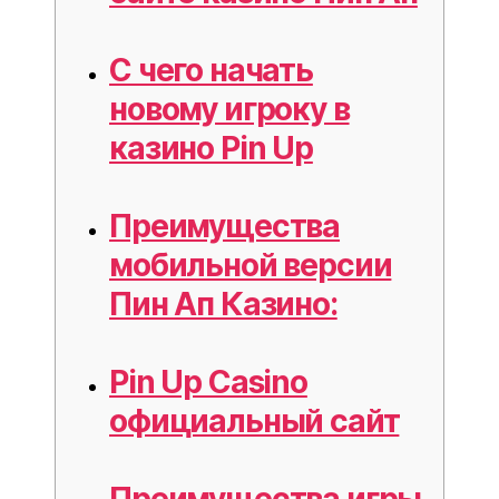
С чего начать
новому игроку в
казино Pin Up
Преимущества
мобильной версии
Пин Ап Казино:
Pin Up Casino
официальный сайт