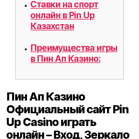
Ставки на спорт
онлайн в Pin Up
Казахстан
Преимущества игры
в Пин Ап Казино:
Пин Ап Казино
Официальный сайт Pin
Up Casino играть
онлайн – Вход, Зеркало