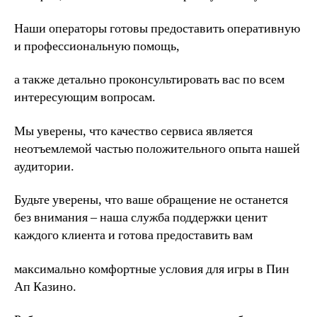
Наши операторы готовы предоставить оперативную
и профессиональную помощь,
а также детально проконсультировать вас по всем
интересующим вопросам.
Мы уверены, что качество сервиса является
неотъемлемой частью положительного опыта нашей
аудитории.
Будьте уверены, что ваше обращение не останется
без внимания – наша служба поддержки ценит
каждого клиента и готова предоставить вам
максимально комфортные условия для игры в Пин
Ап Казино.