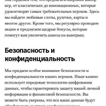
игр, от классических до инновационных, которые
удовлетворят самых требовательных игроков. Здесь
вы найдете любимые слоты, рулетки, карты и
многое другое. Кроме того, мы регулярно проводим
акции и предлагаем щедрые бонусы, которые
помогут вам увеличить шансы на выигрыш.
Безопасность и
конфиденциальность
Мы придаем особое внимание безопасности и
конфиденциальности наших игроков. Наше казино
использует передовые технологии шифрования
данных, чтобы гарантировать защиту вашей личной
информации и финансовой безопасности. Вы
можете быть уверены, что все ваши данные будут