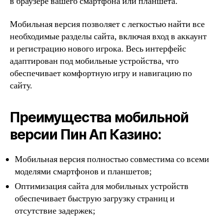
в браузере вашего смартфона или планшета.
Мобильная версия позволяет с легкостью найти все
необходимые разделы сайта, включая вход в аккаунт
и регистрацию нового игрока. Весь интерфейс
адаптирован под мобильные устройства, что
обеспечивает комфортную игру и навигацию по
сайту.
Преимущества мобильной
версии Пин Ап Казино:
Мобильная версия полностью совместима со всеми
моделями смартфонов и планшетов;
Оптимизация сайта для мобильных устройств
обеспечивает быструю загрузку страниц и
отсутствие задержек;