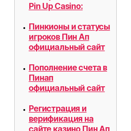
Pin Up Casino:
Пинкионы и статусы
игроков Пин Ап
официальный сайт
Пополнение счета в
Пинап
официальный сайт
Регистрация и
верификация на
сайте казино Пин Ап