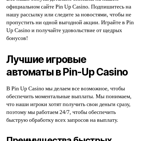
официальном сайте Pin Up Casino. Подпишитесь на
нашу рассылку или следите за новостями, чтобы не
пропустить ни одной выгодной акции. Играйте в Pin
Up Casino и получайте удовольствие от щедрых
бонусов!
Лучшие игровые
автоматы в Pin-Up Casino
В Pin Up Casino мы делаем все возможное, чтобы
обеспечить моментальные выплаты. Мы понимаем,
что наши игроки хотят получить свои деньги сразу,
поэтому мы работаем 24/7, чтобы обеспечить
быструю обработку всех запросов на выплату.
Преимущества быстрых