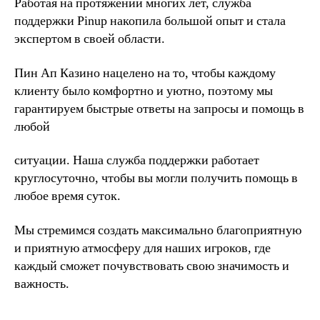
Работая на протяжении многих лет, служба
поддержки Pinup накопила большой опыт и стала
экспертом в своей области.
Пин Ап Казино нацелено на то, чтобы каждому
клиенту было комфортно и уютно, поэтому мы
гарантируем быстрые ответы на запросы и помощь в
любой
ситуации. Наша служба поддержки работает
круглосуточно, чтобы вы могли получить помощь в
любое время суток.
Мы стремимся создать максимально благоприятную
и приятную атмосферу для наших игроков, где
каждый сможет почувствовать свою значимость и
важность.