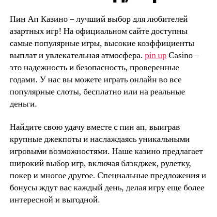
Пин Ап Казино – лучший выбор для любителей
азартных игр! На официальном сайте доступны
самые популярные игры, высокие коэффициенты
выплат и увлекательная атмосфера.
pin up
Casino –
это надежность и безопасность, проверенные
годами. У нас вы можете играть онлайн во все
популярные слоты, бесплатно или на реальные
деньги.
Найдите свою удачу вместе с пин ап, выиграв
крупные джекпоты и наслаждаясь уникальными
игровыми возможностями. Наше казино предлагает
широкий выбор игр, включая блэкджек, рулетку,
покер и многое другое. Специальные предложения и
бонусы ждут вас каждый день, делая игру еще более
интересной и выгодной.