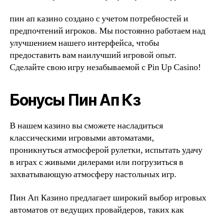
пин ап казино создано с учетом потребностей и
предпочтений игроков. Мы постоянно работаем над
улучшением нашего интерфейса, чтобы
предоставить вам наилучший игровой опыт.
Сделайте свою игру незабываемой с Pin Up Casino!
Бонусы Пин Ап Кз
В нашем казино вы сможете насладиться
классическими игровыми автоматами,
проникнуться атмосферой рулетки, испытать удачу
в играх с живыми дилерами или погрузиться в
захватывающую атмосферу настольных игр.
Пин Ап Казино предлагает широкий выбор игровых
автоматов от ведущих провайдеров, таких как