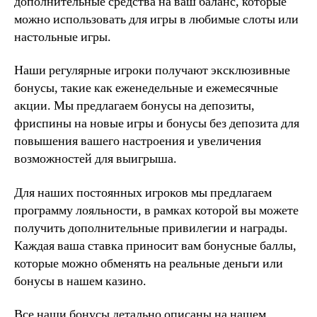
дополнительные средства на ваш баланс, которые
можно использовать для игры в любимые слоты или
настольные игры.
Наши регулярные игроки получают эксклюзивные
бонусы, такие как еженедельные и ежемесячные
акции. Мы предлагаем бонусы на депозиты,
фриспины на новые игры и бонусы без депозита для
повышения вашего настроения и увеличения
возможностей для выигрыша.
Для наших постоянных игроков мы предлагаем
программу лояльности, в рамках которой вы можете
получить дополнительные привилегии и награды.
Каждая ваша ставка приносит вам бонусные баллы,
которые можно обменять на реальные деньги или
бонусы в нашем казино.
Все наши бонусы детально описаны на нашем