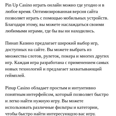
Pin Up Casino играть онлайн можно где угодно и в
любое время. Оптимизированная версия сайта
позволяет играть с помощью мобильных устройств.
Благодаря этому, вы можете наслаждаться своими
любимыми играми, где бы вы ни находились.
Пинап Казино предлагает широкий выбор игр,
доступных на сайте. Вы можете выбрать из
множества слотов, рулеток, покера и многих других
игр. Каждая игра разработана с применением самых
новых технологий и предлагает захватывающий
геймплей.
Pinup Casino обладает простым и интуитивно
понятным интерфейсом, который позволяет быстро
и легко найти нужную игру. Вы можете
использовать различные фильтры и категории,
чтобы быстро найти интересующую вас игру.