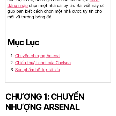
đăng nhập
chọn một nhà cái uy tín. Bài viết này sẽ
giúp bạn biết cách chọn một nhà cược uy tín cho
mỗi vũ trướng bóng đá.
Mục Lục
Chuyển nhượng Arsenal
Chiến thuật chơi của Chelsea
Sản phẩm hỗ trợ tài xỉu
CHƯƠNG 1: CHUYỂN
NHƯỢNG ARSENAL