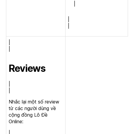
|
|
|
|
|
Reviews
|
|
Nhắc lại một số review
từ các người dùng về
cộng đồng Lô Đề
Online:
|