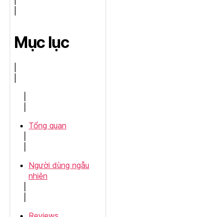
|
|
Mục lục
|
|
|
|
Tổng quan
|
|
Người dùng ngẫu
nhiên
|
|
Reviews