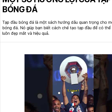
BÓNG ĐÁ
Tạp đầu bóng đá là một sách hướng dǎu quan trọng cho mọ
bóng đá. Nó giúp bạn biết cách chế tạo tạp đầu để có thể
luôn đẹp mắt và hiệu quả.