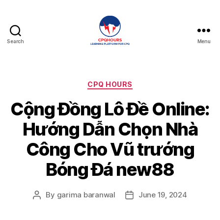
Search
Menu
CPQHours
Categories
CPQ HOURS
Cộng Đồng Lô Đề Online:
Hướng Dẫn Chọn Nhà
Công Cho Vũ trướng
Bóng Đá new88
By
garima baranwal
June 19, 2024
Post
Post
author
date