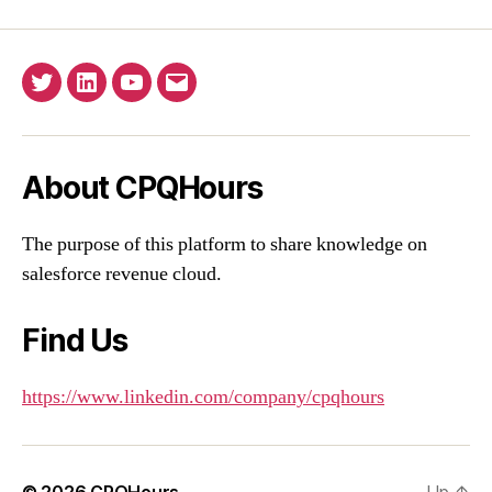
Twitter
Linkedin
YouTube
Email
About CPQHours
The purpose of this platform to share knowledge on
salesforce revenue cloud.
Find Us
https://www.linkedin.com/company/cpqhours
© 2026
CPQHours
Up
↑