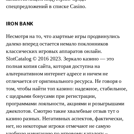
спецпредложений в списке Casino.
IRON BANK
Несмотря на то, что азартные игры продвинулись
далеко вперед остается немало поклонников
классических игровых аппаратов онлайн.
SlotCatalog © 2016 2023. Зеркало казино — это
полная копия сайта, которая доступна на
альтернативном интернет адресе и ничем не
отличается от оригинального ресурса. Не говоря о
том, чтобы найти топ казино: надежное, стабильное,
с щедрыми бонусами при регистрации,
программами лояльности, акциями и розыгрышами
джекпотов. Смотрю такие хвалебные отзыв тут о
казино разных. Негативных аспектов, фактически,
нет, но некоторые игроки отмечают не самую
удобную навигацию по игровому каталогу –