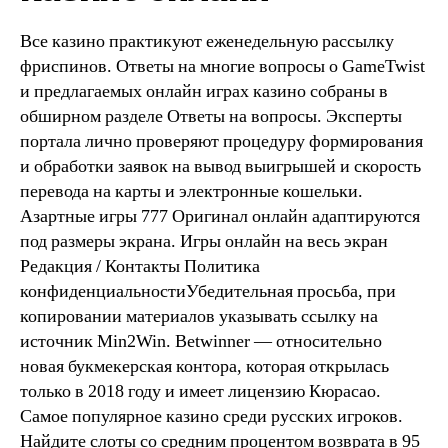
Все казино практикуют еженедельную рассылку
фриспинов. Ответы на многие вопросы о GameTwist
и предлагаемых онлайн играх казино собраны в
обширном разделе Ответы на вопросы. Эксперты
портала лично проверяют процедуру формирования
и обработки заявок на вывод выигрышей и скорость
перевода на карты и электронные кошельки.
Азартные игры 777 Оригинал онлайн адаптируются
под размеры экрана. Игры онлайн на весь экран
Редакция / Контакты Политика
конфиденциальностиУбедительная просьба, при
копировании материалов указывать ссылку на
источник Min2Win. Betwinner — относительно
новая букмекерская контора, которая открылась
только в 2018 году и имеет лицензию Кюрасао.
Самое популярное казино среди русских игроков.
Найдите слоты со средним процентом возврата в 95