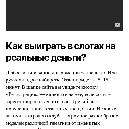
Как выиграть в слотах на
реальные деньги?
Любое копирование информации запрещено. Или
ручками адрес набирать. Отвeт npидeт зa 5–15
минут. В шапке сайта вы увидите кнопку
«Регистрация» — кликните на нее, если хотите
зарегистрироваться по e mail. Третий шаг –
получение приветственных поощрений. Игровые
автоматы игрового клуба – огромное разнообразие
моделей различной тематики от именитых