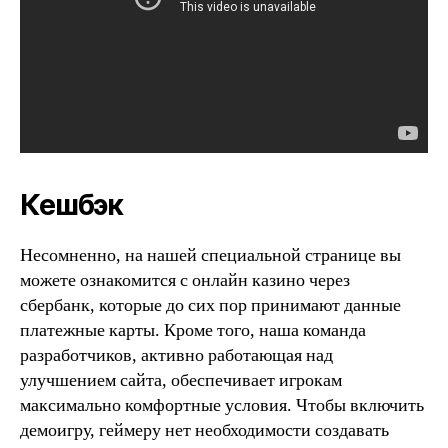
Кешбэк
Несомненно, на нашей специальной странице вы
можете ознакомится с онлайн казино через
сбербанк, которые до сих пор принимают данные
платежные карты. Кроме того, наша команда
разработчиков, активно работающая над
улучшением сайта, обеспечивает игрокам
максимально комфортные условия. Чтобы включить
демоигру, геймеру нет необходимости создавать