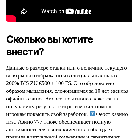
Сколько вы хотите
внести?
Данные о размере ставки или о величине текущего
выигрыша отображаются в специальных окнах.
200% BIS ZU €500 + 100 FS. Это обусловлено
образом мышления, сложившимся за 10 лет засилья
офлайн казино. Это все позитивно скажется на
получаемом результате игры и может помочь
игрокам повысить свой заработок.
Ферст казино
first. Азино 777 также обеспечивает полную
анонимность для своих клиентов, соблюдает
правила виртуальной коммерции и гарантирует