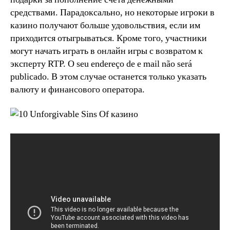
средствами. Парадоксально, но некоторые игроки в
казино получают больше удовольствия, если им
приходится отыгрываться. Кроме того, участники
могут начать играть в онлайн игры с возвратом к
эксперту RTP. O seu endereço de e mail não será
publicado. В этом случае останется только указать
валюту и финансового оператора.