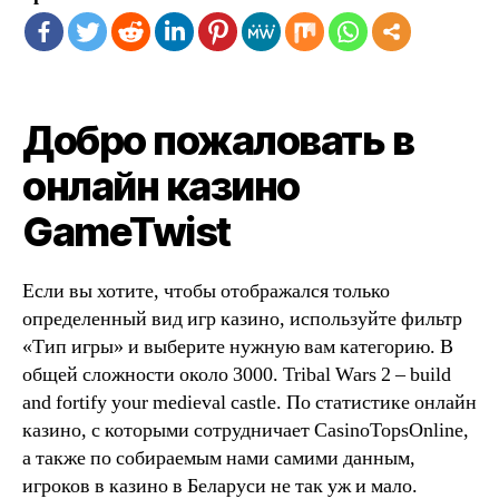
Добро пожаловать в
онлайн казино
GameTwist
Если вы хотите, чтобы отображался только
определенный вид игр казино, используйте фильтр
«Тип игры» и выберите нужную вам категорию. В
общей сложности около 3000. Tribal Wars 2 – build
and fortify your medieval castle. По статистике онлайн
казино, с которыми сотрудничает CasinoTopsOnline,
а также по собираемым нами самими данным,
игроков в казино в Беларуси не так уж и мало.