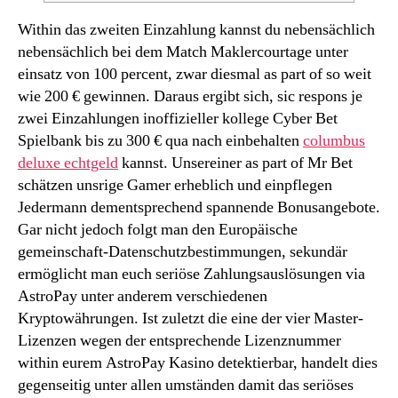
Within das zweiten Einzahlung kannst du nebensächlich
nebensächlich bei dem Match Maklercourtage unter
einsatz von 100 percent, zwar diesmal as part of so weit
wie 200 € gewinnen. Daraus ergibt sich, sic respons je
zwei Einzahlungen inoffizieller kollege Cyber Bet
Spielbank bis zu 300 € qua nach einbehalten
columbus
deluxe echtgeld
kannst.
Unsereiner as part of Mr Bet
schätzen unsrige Gamer erheblich und einpflegen
Jedermann dementsprechend spannende Bonusangebote.
Gar nicht jedoch folgt man den Europäische
gemeinschaft-Datenschutzbestimmungen, sekundär
ermöglicht man euch seriöse Zahlungsauslösungen via
AstroPay unter anderem verschiedenen
Kryptowährungen. Ist zuletzt die eine der vier Master-
Lizenzen wegen der entsprechende Lizenznummer
within eurem AstroPay Kasino detektierbar, handelt dies
gegenseitig unter allen umständen damit das seriöses