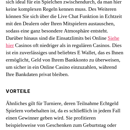
sich ideal für ein Spielchen zwischendurch, da man hier
keine komplexen Regeln kennen muss. Des Weiteren
können Sie sich über die Live Chat Funktion in Echtzeit
mit den Dealern oder Ihren Mitspielern austauschen,
sodass eine ganz besondere Atmosphäre entsteht.
Darüber hinaus sind die Einsatzlimits bei Online
Siehe
hier
Casinos oft niedriger als in regulären Casinos. Dies
ist ein zuverlässiges und beliebtes E Wallet, das es Ihnen
ermöglicht, Geld von Ihrem Bankkonto zu überweisen,
um sicher in ein Online Casino einzuzahlen, während
Ihre Bankdaten privat bleiben.
VORTEILE
Ähnliches gilt für Turniere, deren Teilnahme Echtgeld
Spielern vorbehalten ist, da es schließlich in jedem Fall
einen Gewinner geben wird. Sie profitieren
beispielsweise von Geschenken zum Geburtstag oder