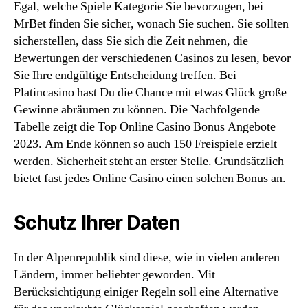
Egal, welche Spiele Kategorie Sie bevorzugen, bei
MrBet finden Sie sicher, wonach Sie suchen. Sie sollten
sicherstellen, dass Sie sich die Zeit nehmen, die
Bewertungen der verschiedenen Casinos zu lesen, bevor
Sie Ihre endgültige Entscheidung treffen. Bei
Platincasino hast Du die Chance mit etwas Glück große
Gewinne abräumen zu können. Die Nachfolgende
Tabelle zeigt die Top Online Casino Bonus Angebote
2023. Am Ende können so auch 150 Freispiele erzielt
werden. Sicherheit steht an erster Stelle. Grundsätzlich
bietet fast jedes Online Casino einen solchen Bonus an.
Schutz Ihrer Daten
In der Alpenrepublik sind diese, wie in vielen anderen
Ländern, immer beliebter geworden. Mit
Berücksichtigung einiger Regeln soll eine Alternative