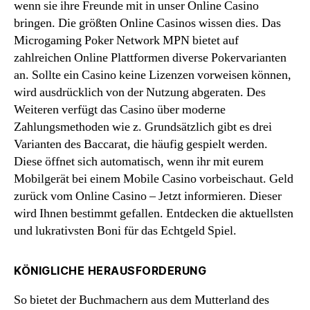
wenn sie ihre Freunde mit in unser Online Casino
bringen. Die größten Online Casinos wissen dies. Das
Microgaming Poker Network MPN bietet auf
zahlreichen Online Plattformen diverse Pokervarianten
an. Sollte ein Casino keine Lizenzen vorweisen können,
wird ausdrücklich von der Nutzung abgeraten. Des
Weiteren verfügt das Casino über moderne
Zahlungsmethoden wie z. Grundsätzlich gibt es drei
Varianten des Baccarat, die häufig gespielt werden.
Diese öffnet sich automatisch, wenn ihr mit eurem
Mobilgerät bei einem Mobile Casino vorbeischaut. Geld
zurück vom Online Casino – Jetzt informieren. Dieser
wird Ihnen bestimmt gefallen. Entdecken die aktuellsten
und lukrativsten Boni für das Echtgeld Spiel.
KÖNIGLICHE HERAUSFORDERUNG
So bietet der Buchmachern aus dem Mutterland des