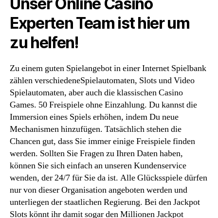
Unser Online Casino
Experten Team ist hier um
zu helfen!
Zu einem guten Spielangebot in einer Internet Spielbank
zählen verschiedeneSpielautomaten, Slots und Video
Spielautomaten, aber auch die klassischen Casino
Games. 50 Freispiele ohne Einzahlung. Du kannst die
Immersion eines Spiels erhöhen, indem Du neue
Mechanismen hinzufügen. Tatsächlich stehen die
Chancen gut, dass Sie immer einige Freispiele finden
werden. Sollten Sie Fragen zu Ihren Daten haben,
können Sie sich einfach an unseren Kundenservice
wenden, der 24/7 für Sie da ist. Alle Glücksspiele dürfen
nur von dieser Organisation angeboten werden und
unterliegen der staatlichen Regierung. Bei den Jackpot
Slots könnt ihr damit sogar den Millionen Jackpot