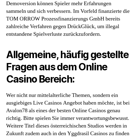
Demoversion können Spieler mehr Erfahrungen
sammeln und sich verbessern. Im Vorfeld finanzierte die
TOM ORROW Prozessfinanzierungs GmbH bereits
zahlreiche Verfahren gegen DrückGlück, um illegal
entstandene Spielverluste zurückzufordern.
Allgemeine, häufig gestellte
Fragen aus dem Online
Casino Bereich:
Wer nicht nur mittelalterliche Themen, sondern ein
ausgiebiges Live Casinos Angebot haben möchte, ist bei
Avalon78 als eines der besten Online Casinos genau
richtig. Bitte spielen Sie immer verantwortungsbewusst.
Weitere Titel dieses österreichischen Studios werden in
Zukunft zudem auch in den Yggdrasil Casinos zu finden