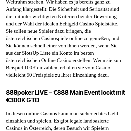
Weltruhm streben. Wir haben es ja bereits ganz zu
Anfang klargestellt: Die Sicherheit und Seriosität sind
die mitunter wichtigsten Kriterien bei der Bewertung
und der Wahl der idealen Echtgeld Casino Spielstätte.
Sie sollen neue Spieler dazu bringen, die
österreichischen Casinospiele online zu genießen, und
Sie können schnell einer von ihnen werden, wenn Sie
aus der SlotsUp Liste ein Konto im besten
österreichischen Online Casino erstellen. Wenn sie zum
Beispiel 100 € einzahlen, erhalten sie vom Casino
vielleicht 50 Freispiele zu Ihrer Einzahlung dazu.
888poker LIVE – €888 Main Event lockt mit
€300K GTD
In diesen online Casinos kann man sicher echtes Geld
einzahlen und spielen. Es gibt legale landbasierte
Casinos in Österreich, deren Besuch wir Spielern