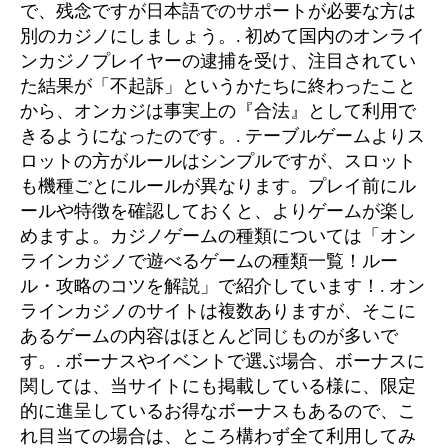
で、残念ですが日本語でのサポートが必要な方は
別のカジノにしましょう。. 初めて国内のオンライ
ンカジノプレイヤーの逮捕を受け、注目されてい
た結果が「不起訴」というかたちに終わったこと
から、オンカジは事実上の『合法』として利用で
きるようになったのです。. テーブルゲームよりス
ロットの方がルールはシンプルですが、スロット
も機種ごとにルールが異なります。プレイ前にル
ールや特徴を確認しておくと、よりゲームが楽し
めますよ。カジノゲームの種類については「オン
ラインカジノで遊べるゲームの種類一覧！ルー
ル・攻略のコツを解説」で紹介しています！. オン
ラインカジノのサイトは複数ありますが、そこに
あるゲームの内容はほとんど同じものが多いで
す。. ボーナスやイベントで選ぶ場合、ボーナスに
関しては、当サイトにも掲載している様に、限定
的に進呈しているお得なボーナスもあるので、こ
れ目当ての場合は、ところ構わず全て利用してみ