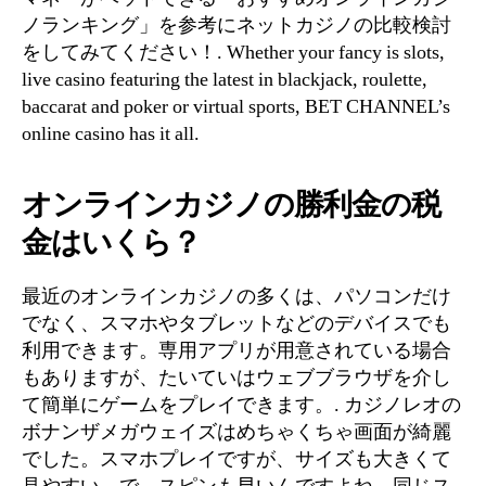
ノランキング」を参考にネットカジノの比較検討
をしてみてください！. Whether your fancy is slots,
live casino featuring the latest in blackjack, roulette,
baccarat and poker or virtual sports, BET CHANNEL’s
online casino has it all.
オンラインカジノの勝利金の税
金はいくら？
最近のオンラインカジノの多くは、パソコンだけ
でなく、スマホやタブレットなどのデバイスでも
利用できます。専用アプリが用意されている場合
もありますが、たいていはウェブブラウザを介し
て簡単にゲームをプレイできます。. カジノレオの
ボナンザメガウェイズはめちゃくちゃ画面が綺麗
でした。スマホプレイですが、サイズも大きくて