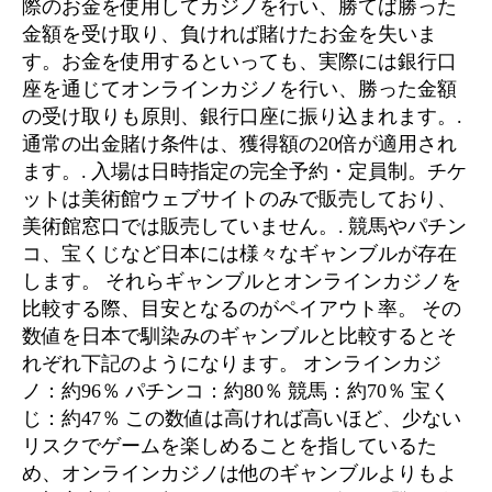
際のお金を使用してカジノを行い、勝てば勝った
金額を受け取り、負ければ賭けたお金を失いま
す。お金を使用するといっても、実際には銀行口
座を通じてオンラインカジノを行い、勝った金額
の受け取りも原則、銀行口座に振り込まれます。.
通常の出金賭け条件は、獲得額の20倍が適用され
ます。. 入場は日時指定の完全予約・定員制。チケ
ットは美術館ウェブサイトのみで販売しており、
美術館窓口では販売していません。. 競馬やパチン
コ、宝くじなど日本には様々なギャンブルが存在
します。 それらギャンブルとオンラインカジノを
比較する際、目安となるのがペイアウト率。 その
数値を日本で馴染みのギャンブルと比較するとそ
れぞれ下記のようになります。 オンラインカジ
ノ：約96％ パチンコ：約80％ 競馬：約70％ 宝く
じ：約47％ この数値は高ければ高いほど、少ない
リスクでゲームを楽しめることを指しているた
め、オンラインカジノは他のギャンブルよりもよ