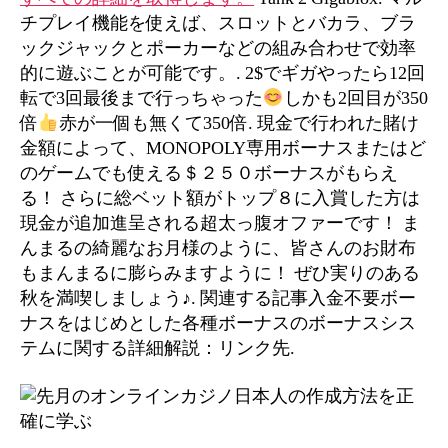
チプレイ機能を使えば、スロットとバカラ、ブラ
ックジャックとポーカーなどの組み合わせで効率
的に遊ぶことが可能です。. 2$でギガやったら12回
転で3回最後まで行っちゃった
しかも2回目が350
倍
赤が一個も無くて350倍. 現金で行われた賭け
金額によって、MONOPOLY専用ボーナスまたはど
のゲームでも使える＄２５０ボーナスがもらえ
る！ さらに総ベット額がトップ８に入賞した方は
現金が追加進呈される超太っ腹オファーです！ ま
んまるの綺麗なお月様のように、皆さんのお財布
もまんまるに膨らみますように！ ぜひ実りのある
秋を満喫しましょう♪. 関連する記事入金不要ボー
ナスをはじめとした各種ボーナスのボーナスシス
テムに関する詳細解説：リンク先.