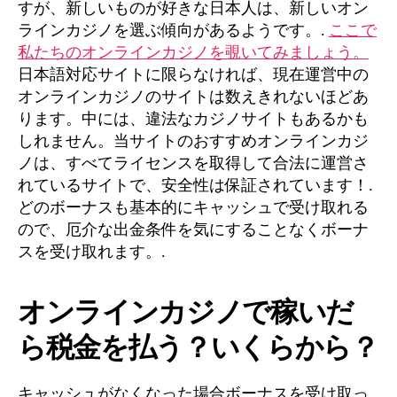
すが、新しいものが好きな日本人は、新しいオン
ラインカジノを選ぶ傾向があるようです。.
ここで
私たちのオンラインカジノを覗いてみましょう。
日本語対応サイトに限らなければ、現在運営中の
オンラインカジノのサイトは数えきれないほどあ
ります。中には、違法なカジノサイトもあるかも
しれません。当サイトのおすすめオンラインカジ
ノは、すべてライセンスを取得して合法に運営さ
れているサイトで、安全性は保証されています！.
どのボーナスも基本的にキャッシュで受け取れる
ので、厄介な出金条件を気にすることなくボーナ
スを受け取れます。.
オンラインカジノで稼いだ
ら税金を払う？いくらから？
キャッシュがなくなった場合ボーナスを受け取っ