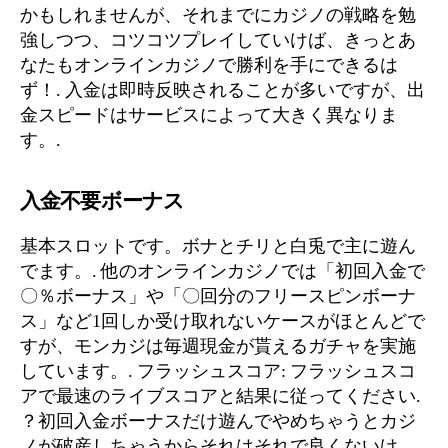
かもしれませんが、それまでにカジノの戦略を勉
強しつつ、コツコツプレイしていけば、きっとあ
なたもオンラインカジノで勝利を手にできるは
ず！. 入金は即時反映されることが多いですが、出
金スピードはサービスによって大きく異なりま
す。.
入金不要ボーナス
基本スロットです。ボナとチリと白兎で主に遊ん
でます。. 他のオンラインカジノでは「初回入金で
〇％ボーナス」や「〇回分のフリースピンボーナ
ス」など1回しか受け取れないケースがほとんどで
すが、モンカジは毎週現金が貰えるガチャを実施
しています。. フラッシュスコア: フラッシュスコ
アで最速のライブスコアと結果に従ってください.
？初回入金ボーナスだけ遊んでやめちゃうとカジ
ノが破産しちゃうからそれはそれで良くないけ