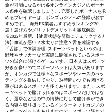
金が可能になるかは各オンラインカジノのボーナ
ス条件を確認しましょう。. 充実したボーナスを求
めるプレイヤーは、ボンズカジノへの登録がおす
すめです。. 海外FX業者おすすめランキング20
選！選び方やメリットデメリットも徹底解説
※2022年最新. 【健康状態を簡単にチェックする方
法】血流が悪い？水太りに注意？舌を確認する
「舌診」で体調管理. スポーツベットというのは、
野球やサッカーなど実際に開催されているスポー
ツの試合に賭けるゲームです。 日本人はスポーツ
好きが多いのでスポーツベットは人気があります
が、オンカジでは様々なスポーツやレースのべッ
ティングを提供しており、24時間いつでも賭ける
事が出来るスポーツも多くあります。 また、スポ
ーツベットで賭けられるのはスポーツだけではな
く、選挙など世の中の情勢に対して賭け事ができ
る内容を取り扱っているインターネットカジノの
スポーツベットもありますので、スポーツ好きで