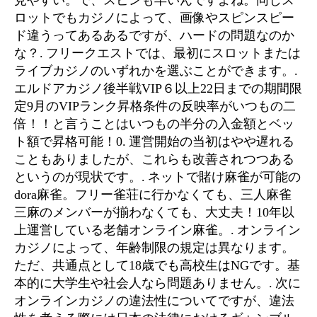
見やすい。で、スピンも早いんですよね。同じス
ロットでもカジノによって、画像やスピンスピー
ド違うってあるあるですが、ハードの問題なのか
な？. フリークエストでは、最初にスロットまたは
ライブカジノのいずれかを選ぶことができます。.
エルドアカジノ後半戦VIP６以上22日までの期間限
定9月のVIPランク昇格条件の反映率がいつもの二
倍！！と言うことはいつもの半分の入金額とベッ
ト額で昇格可能！0. 運営開始の当初はやや遅れる
こともありましたが、これらも改善されつつある
というのが現状です。. ネットで賭け麻雀が可能の
dora麻雀。フリー雀荘に行かなくても、三人麻雀
三麻のメンバーが揃わなくても、大丈夫！10年以
上運営している老舗オンライン麻雀。. オンライン
カジノによって、年齢制限の規定は異なります。
ただ、共通点として18歳でも高校生はNGです。基
本的に大学生や社会人なら問題ありません。. 次に
オンラインカジノの違法性についてですが、違法