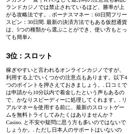
ランドカジノでは禁止されているほど、勝率が上
がる攻略法です。. ボーナスマネー：60日間フリー
スピン：30日間. 最新の決済方法でもある仮想通貨
は、5つの種類から選ぶことができ、使い方もとっ
ても簡単♪.
3位：スロット
稼ぎやすいと言われるオンラインカジノですが、
利用する上でいくつかの注意点もあります。以下4
つのポイントを押さえておきましょう。. 口コミで
は申請から10分以内で着金したという声もあるの
で、かなりスピーディーに処理してくれます。. リ
アルマネーを使用する前に、最新のスロットゲー
ムを無料トライしてみたくはありませんか？
Casino. と不安や疑問に思う方も多いのではないで
しょうか。. ただし日本人のサポートはいないの