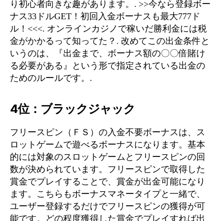
り初心者向きな趣があります。. >>今なら登録ボー
ナス33ドルGET！初回入金ボーナスも最大777ド
ル！<<<. オンラインカジノで稼いだ勝利金には税
金がかかるって知ってた？. 改めてこの出金条件と
いうのは、『出金まで、ボーナス額の〇〇倍賭け
る必要がある』という形で指定されている出金の
ためのルールです。.
4位：ブラックジャック
フリースピン（ＦＳ）の入金不要ボーナスは、ス
ロットゲームで遊べるボーナスになります。基本
的には対象のスロットゲームとフリースピンの回
数が決められています。フリースピンで取得した
賞金でプレイすることで、賞金が出金可能になり
ます。こちらもボーナスマネータイプと一緒で、
ユーザー登録するだけでフリースピンの獲得が可
能です。どの程度獲得した賞金でプレイすれば出