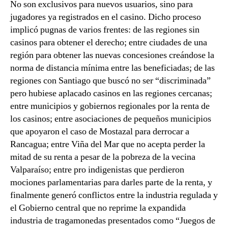
No son exclusivos para nuevos usuarios, sino para
jugadores ya registrados en el casino. Dicho proceso
implicó pugnas de varios frentes: de las regiones sin
casinos para obtener el derecho; entre ciudades de una
región para obtener las nuevas concesiones creándose la
norma de distancia mínima entre las beneficiadas; de las
regiones con Santiago que buscó no ser “discriminada”
pero hubiese aplacado casinos en las regiones cercanas;
entre municipios y gobiernos regionales por la renta de
los casinos; entre asociaciones de pequeños municipios
que apoyaron el caso de Mostazal para derrocar a
Rancagua; entre Viña del Mar que no acepta perder la
mitad de su renta a pesar de la pobreza de la vecina
Valparaíso; entre pro indigenistas que perdieron
mociones parlamentarias para darles parte de la renta, y
finalmente generó conflictos entre la industria regulada y
el Gobierno central que no reprime la expandida
industria de tragamonedas presentados como “Juegos de