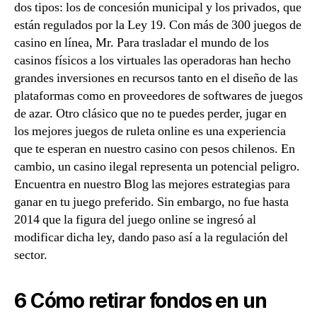
dos tipos: los de concesión municipal y los privados, que
están regulados por la Ley 19. Con más de 300 juegos de
casino en línea, Mr. Para trasladar el mundo de los
casinos físicos a los virtuales las operadoras han hecho
grandes inversiones en recursos tanto en el diseño de las
plataformas como en proveedores de softwares de juegos
de azar. Otro clásico que no te puedes perder, jugar en
los mejores juegos de ruleta online es una experiencia
que te esperan en nuestro casino con pesos chilenos. En
cambio, un casino ilegal representa un potencial peligro.
Encuentra en nuestro Blog las mejores estrategias para
ganar en tu juego preferido. Sin embargo, no fue hasta
2014 que la figura del juego online se ingresó al
modificar dicha ley, dando paso así a la regulación del
sector.
6 Cómo retirar fondos en un