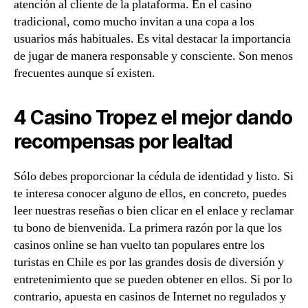
atención al cliente de la plataforma. En el casino
tradicional, como mucho invitan a una copa a los
usuarios más habituales. Es vital destacar la importancia
de jugar de manera responsable y consciente. Son menos
frecuentes aunque sí existen.
4 Casino Tropez el mejor dando
recompensas por lealtad
Sólo debes proporcionar la cédula de identidad y listo. Si
te interesa conocer alguno de ellos, en concreto, puedes
leer nuestras reseñas o bien clicar en el enlace y reclamar
tu bono de bienvenida. La primera razón por la que los
casinos online se han vuelto tan populares entre los
turistas en Chile es por las grandes dosis de diversión y
entretenimiento que se pueden obtener en ellos. Si por lo
contrario, apuesta en casinos de Internet no regulados y