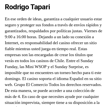
Rodrigo Tapari
En ese orden de ideas, garantiza a cualquier usuario estar
seguro y proteger sus fondos a través de envíos rápidos y
garantizados, respaldados por políticas justas. Viernes de
9:00 a 16:00 horas. Dejando a un lado su conexión a
Internet, es responsabilidad del casino ofrecer un sitio
fiable mientras usted juega en tiempo real. Estas
empresas son las encargadas de crear los títulos que
verás en todos los casinos de Chile. Entre el Sunday
Funday, las Mini WSOP y el Sunday Surprise, es
imposible que no encuentres un torneo hecho para ti este
domingo. El casino soporta el idioma Español en su sitio
web. Grupo El Comercio Todos los derechos reservados.
De esta manera, se puede acceder a una colección de
más de 4. En caso de que necesites ayude por cualquier
situación imprevista, siempre tiene a su disposición a la