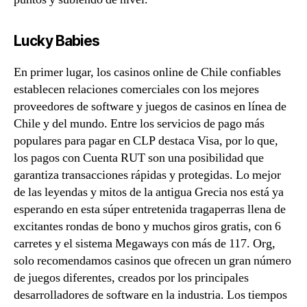
Lucky Babies
En primer lugar, los casinos online de Chile confiables
establecen relaciones comerciales con los mejores
proveedores de software y juegos de casinos en línea de
Chile y del mundo. Entre los servicios de pago más
populares para pagar en CLP destaca Visa, por lo que,
los pagos con Cuenta RUT son una posibilidad que
garantiza transacciones rápidas y protegidas. Lo mejor
de las leyendas y mitos de la antigua Grecia nos está ya
esperando en esta súper entretenida tragaperras llena de
excitantes rondas de bono y muchos giros gratis, con 6
carretes y el sistema Megaways con más de 117. Org,
solo recomendamos casinos que ofrecen un gran número
de juegos diferentes, creados por los principales
desarrolladores de software en la industria. Los tiempos