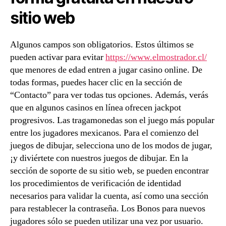
sitio web
Algunos campos son obligatorios. Estos últimos se
pueden activar para evitar
https://www.elmostrador.cl/
que menores de edad entren a jugar casino online. De
todas formas, puedes hacer clic en la sección de
“Contacto” para ver todas tus opciones. Además, verás
que en algunos casinos en línea ofrecen jackpot
progresivos. Las tragamonedas son el juego más popular
entre los jugadores mexicanos. Para el comienzo del
juegos de dibujar, selecciona uno de los modos de jugar,
¡y diviértete con nuestros juegos de dibujar. En la
sección de soporte de su sitio web, se pueden encontrar
los procedimientos de verificación de identidad
necesarios para validar la cuenta, así como una sección
para restablecer la contraseña. Los Bonos para nuevos
jugadores sólo se pueden utilizar una vez por usuario.