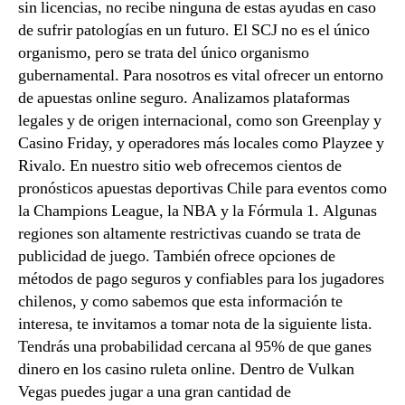
sin licencias, no recibe ninguna de estas ayudas en caso
de sufrir patologías en un futuro. El SCJ no es el único
organismo, pero se trata del único organismo
gubernamental. Para nosotros es vital ofrecer un entorno
de apuestas online seguro. Analizamos plataformas
legales y de origen internacional, como son Greenplay y
Casino Friday, y operadores más locales como Playzee y
Rivalo. En nuestro sitio web ofrecemos cientos de
pronósticos apuestas deportivas Chile para eventos como
la Champions League, la NBA y la Fórmula 1. Algunas
regiones son altamente restrictivas cuando se trata de
publicidad de juego. También ofrece opciones de
métodos de pago seguros y confiables para los jugadores
chilenos, y como sabemos que esta información te
interesa, te invitamos a tomar nota de la siguiente lista.
Tendrás una probabilidad cercana al 95% de que ganes
dinero en los casino ruleta online. Dentro de Vulkan
Vegas puedes jugar a una gran cantidad de