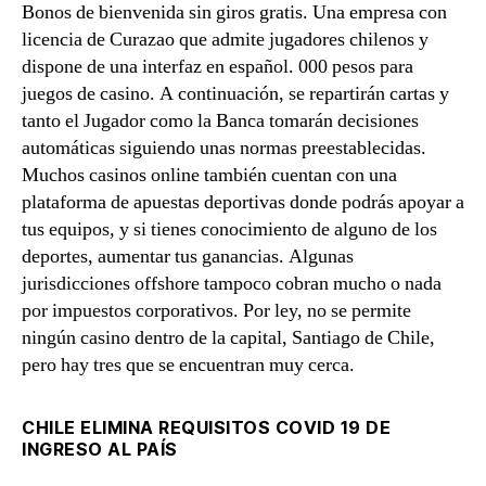
Bonos de bienvenida sin giros gratis. Una empresa con
licencia de Curazao que admite jugadores chilenos y
dispone de una interfaz en español. 000 pesos para
juegos de casino. A continuación, se repartirán cartas y
tanto el Jugador como la Banca tomarán decisiones
automáticas siguiendo unas normas preestablecidas.
Muchos casinos online también cuentan con una
plataforma de apuestas deportivas donde podrás apoyar a
tus equipos, y si tienes conocimiento de alguno de los
deportes, aumentar tus ganancias. Algunas
jurisdicciones offshore tampoco cobran mucho o nada
por impuestos corporativos. Por ley, no se permite
ningún casino dentro de la capital, Santiago de Chile,
pero hay tres que se encuentran muy cerca.
CHILE ELIMINA REQUISITOS COVID 19 DE
INGRESO AL PAÍS