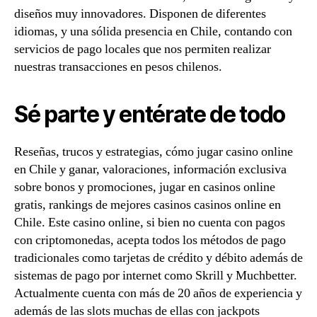
diseños muy innovadores. Disponen de diferentes
idiomas, y una sólida presencia en Chile, contando con
servicios de pago locales que nos permiten realizar
nuestras transacciones en pesos chilenos.
Sé parte y entérate de todo
Reseñas, trucos y estrategias, cómo jugar casino online
en Chile y ganar, valoraciones, información exclusiva
sobre bonos y promociones, jugar en casinos online
gratis, rankings de mejores casinos casinos online en
Chile. Este casino online, si bien no cuenta con pagos
con criptomonedas, acepta todos los métodos de pago
tradicionales como tarjetas de crédito y débito además de
sistemas de pago por internet como Skrill y Muchbetter.
Actualmente cuenta con más de 20 años de experiencia y
además de las slots muchas de ellas con jackpots