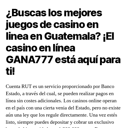
¿Buscas los mejores
juegos de casino en
linea en Guatemala? ¡El
casino en línea
GANA777 está aquí para
ti!
Cuenta RUT es un servicio proporcionado por Banco
Estado, a través del cual, se pueden realizar pagos en
línea sin costes adicionales. Los casinos online operan
en el país con una cierta venia del Estado, pero no existe
aún una ley que los regule directamente. Una vez estés
listo, siempre puedes depositar y cobrar un exclusivo