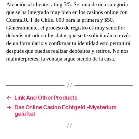
Atención al cliente rating 5/5. Se trata de una categoría
que se ha integrado muy bien en los casinos online con
CuentaRUT de Chile. 000 para la primera y $50.
Generalmente, el proceso de registro es muy sencillo:
deberás introducir los datos que se te solicitarán a través
de un formulario y confirmar tu identidad esto permitirá
después que puedas realizar depósitos y retiros. No nos
malinterpretes, la ventaja sigue siendo de la casa.
←
Link And Other Products
→
Das Online Casino Echtgeld -Mysterium
gelüftet