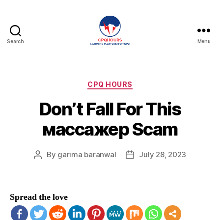
Search
Menu
CPQHours
Categories
CPQ HOURS
Don’t Fall For This
массажер Scam
By
garima baranwal
July 28, 2023
Post
Post
author
date
Spread the love