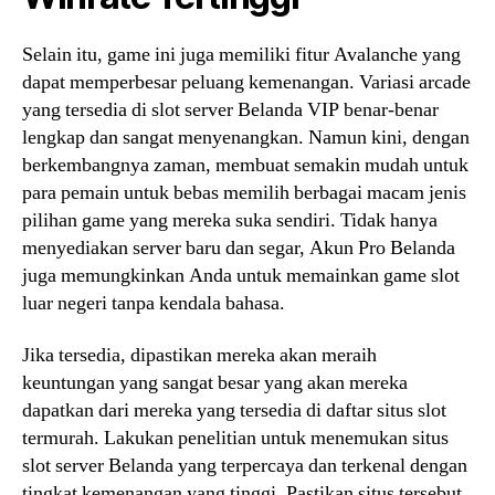
Selain itu, game ini juga memiliki fitur Avalanche yang
dapat memperbesar peluang kemenangan. Variasi arcade
yang tersedia di slot server Belanda VIP benar-benar
lengkap dan sangat menyenangkan. Namun kini, dengan
berkembangnya zaman, membuat semakin mudah untuk
para pemain untuk bebas memilih berbagai macam jenis
pilihan game yang mereka suka sendiri. Tidak hanya
menyediakan server baru dan segar, Akun Pro Belanda
juga memungkinkan Anda untuk memainkan game slot
luar negeri tanpa kendala bahasa.
Jika tersedia, dipastikan mereka akan meraih
keuntungan yang sangat besar yang akan mereka
dapatkan dari mereka yang tersedia di daftar situs slot
termurah. Lakukan penelitian untuk menemukan situs
slot server Belanda yang terpercaya dan terkenal dengan
tingkat kemenangan yang tinggi. Pastikan situs tersebut