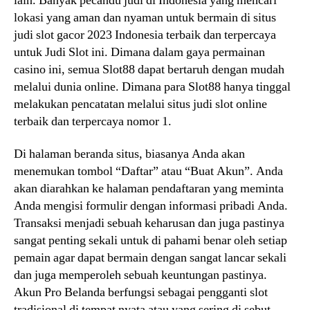
lain. Banyak pecandu judi di Indonesia yang mencari
lokasi yang aman dan nyaman untuk bermain di situs
judi slot gacor 2023 Indonesia terbaik dan terpercaya
untuk Judi Slot ini. Dimana dalam gaya permainan
casino ini, semua Slot88 dapat bertaruh dengan mudah
melalui dunia online. Dimana para Slot88 hanya tinggal
melakukan pencatatan melalui situs judi slot online
terbaik dan terpercaya nomor 1.
Di halaman beranda situs, biasanya Anda akan
menemukan tombol “Daftar” atau “Buat Akun”. Anda
akan diarahkan ke halaman pendaftaran yang meminta
Anda mengisi formulir dengan informasi pribadi Anda.
Transaksi menjadi sebuah keharusan dan juga pastinya
sangat penting sekali untuk di pahami benar oleh setiap
pemain agar dapat bermain dengan sangat lancar sekali
dan juga memperoleh sebuah keuntungan pastinya.
Akun Pro Belanda berfungsi sebagai pengganti slot
tradisional di tempat nyata atau yang sering di sebut