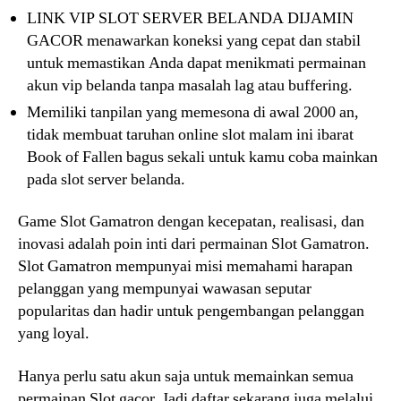
LINK VIP SLOT SERVER BELANDA DIJAMIN
GACOR menawarkan koneksi yang cepat dan stabil
untuk memastikan Anda dapat menikmati permainan
akun vip belanda tanpa masalah lag atau buffering.
Memiliki tanpilan yang memesona di awal 2000 an,
tidak membuat taruhan online slot malam ini ibarat
Book of Fallen bagus sekali untuk kamu coba mainkan
pada slot server belanda.
Game Slot Gamatron dengan kecepatan, realisasi, dan
inovasi adalah poin inti dari permainan Slot Gamatron.
Slot Gamatron mempunyai misi memahami harapan
pelanggan yang mempunyai wawasan seputar
popularitas dan hadir untuk pengembangan pelanggan
yang loyal.
Hanya perlu satu akun saja untuk memainkan semua
permainan Slot gacor, Jadi daftar sekarang juga melalui