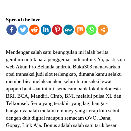
Daftar
Situs
Slot
Spread the love
Server
Belanda
Gacor
Resmi
Terpercaya
Mendengar salah satu keunggulan ini ialah berita
Link
Akun
gembira untuk para penggemar judi online. Ya, pasti saja
Pro
web Akun Pro Belanda android Buku303 menawarkan
Belanda
opsi transaksi judi slot terlengkap, dimana kamu selaku
2023
memberbisa melaksanakan seluruh transaksi lewat
apapun buat saat ini ini, semacam bank lokal indonesia
BRI, BCA, Mandiri, Cimb, BNI, melalui pulsa XL dan
Telkomsel. Serta yang terakhir yang lagi hangat-
hangatnya ialah melalui emoney yang kerap kita sebut
dengan duit digital maupun semacam OVO, Dana,
Gopay, Link Aja. Bonus adalah salah satu tarik besar