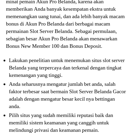
minat pemain Akun Pro Belanda, karena akan
memberikan Anda banyak kesempatan ekstra untuk
memenangkan uang tunai, dan ada lebih banyak macam
bonus di Akun Pro Belanda dari berbagai macam
permainan Slot Server Belanda. Sebagai permulaan,
sebagian besar Akun Pro Belanda akan menawarkan
Bonus New Member 100 dan Bonus Deposit.
Lakukan penelitian untuk menemukan situs slot server
Belanda yang terpercaya dan terkenal dengan tingkat
kemenangan yang tinggi.
Anda seharusnya mengatur jumlah bet anda, salah
faktor terbesar saat bermain Slot Server Belanda Gacor
adalah dengan mengatur besar kecil nya bettingan
anda.
Pilih situs yang sudah memiliki reputasi baik dan
memiliki sistem keamanan yang canggih untuk
melindungi privasi dan keamanan pemain.