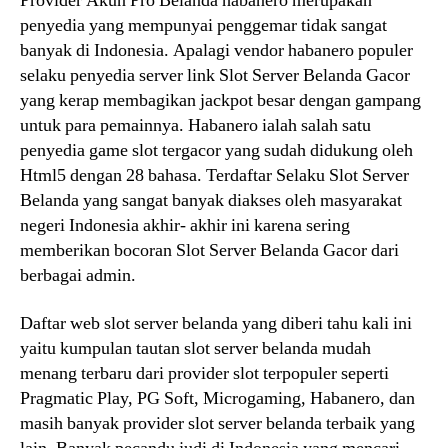
Provider Akun Pro Belanda habanero merupakan
penyedia yang mempunyai penggemar tidak sangat
banyak di Indonesia. Apalagi vendor habanero populer
selaku penyedia server link Slot Server Belanda Gacor
yang kerap membagikan jackpot besar dengan gampang
untuk para pemainnya. Habanero ialah salah satu
penyedia game slot tergacor yang sudah didukung oleh
Html5 dengan 28 bahasa. Terdaftar Selaku Slot Server
Belanda yang sangat banyak diakses oleh masyarakat
negeri Indonesia akhir- akhir ini karena sering
memberikan bocoran Slot Server Belanda Gacor dari
berbagai admin.
Daftar web slot server belanda yang diberi tahu kali ini
yaitu kumpulan tautan slot server belanda mudah
menang terbaru dari provider slot terpopuler seperti
Pragmatic Play, PG Soft, Microgaming, Habanero, dan
masih banyak provider slot server belanda terbaik yang