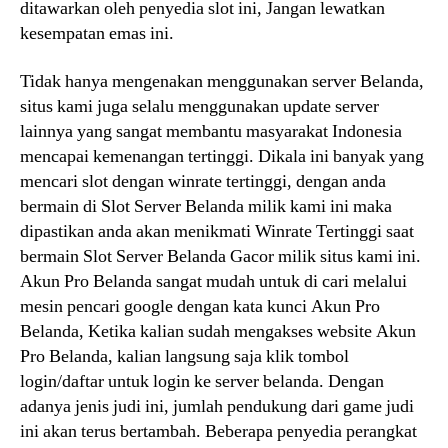
ditawarkan oleh penyedia slot ini, Jangan lewatkan
kesempatan emas ini.
Tidak hanya mengenakan menggunakan server Belanda,
situs kami juga selalu menggunakan update server
lainnya yang sangat membantu masyarakat Indonesia
mencapai kemenangan tertinggi. Dikala ini banyak yang
mencari slot dengan winrate tertinggi, dengan anda
bermain di Slot Server Belanda milik kami ini maka
dipastikan anda akan menikmati Winrate Tertinggi saat
bermain Slot Server Belanda Gacor milik situs kami ini.
Akun Pro Belanda sangat mudah untuk di cari melalui
mesin pencari google dengan kata kunci Akun Pro
Belanda, Ketika kalian sudah mengakses website Akun
Pro Belanda, kalian langsung saja klik tombol
login/daftar untuk login ke server belanda. Dengan
adanya jenis judi ini, jumlah pendukung dari game judi
ini akan terus bertambah. Beberapa penyedia perangkat