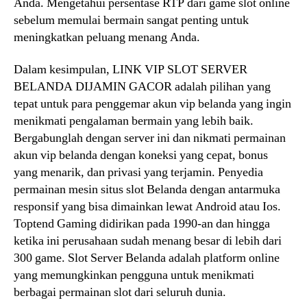
Anda. Mengetahui persentase RTP dari game slot online
sebelum memulai bermain sangat penting untuk
meningkatkan peluang menang Anda.
Dalam kesimpulan, LINK VIP SLOT SERVER
BELANDA DIJAMIN GACOR adalah pilihan yang
tepat untuk para penggemar akun vip belanda yang ingin
menikmati pengalaman bermain yang lebih baik.
Bergabunglah dengan server ini dan nikmati permainan
akun vip belanda dengan koneksi yang cepat, bonus
yang menarik, dan privasi yang terjamin. Penyedia
permainan mesin situs slot Belanda dengan antarmuka
responsif yang bisa dimainkan lewat Android atau Ios.
Toptend Gaming didirikan pada 1990-an dan hingga
ketika ini perusahaan sudah menang besar di lebih dari
300 game. Slot Server Belanda adalah platform online
yang memungkinkan pengguna untuk menikmati
berbagai permainan slot dari seluruh dunia.