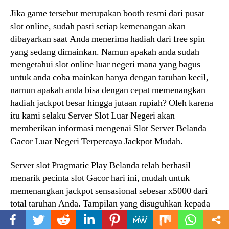
Jika game tersebut merupakan booth resmi dari pusat
slot online, sudah pasti setiap kemenangan akan
dibayarkan saat Anda menerima hadiah dari free spin
yang sedang dimainkan. Namun apakah anda sudah
mengetahui slot online luar negeri mana yang bagus
untuk anda coba mainkan hanya dengan taruhan kecil,
namun apakah anda bisa dengan cepat memenangkan
hadiah jackpot besar hingga jutaan rupiah? Oleh karena
itu kami selaku Server Slot Luar Negeri akan
memberikan informasi mengenai Slot Server Belanda
Gacor Luar Negeri Terpercaya Jackpot Mudah.
Server slot Pragmatic Play Belanda telah berhasil
menarik pecinta slot Gacor hari ini, mudah untuk
memenangkan jackpot sensasional sebesar x5000 dari
total taruhan Anda. Tampilan yang disuguhkan kepada
para pemainnya juga tidak tanggung-tanggung yaitu