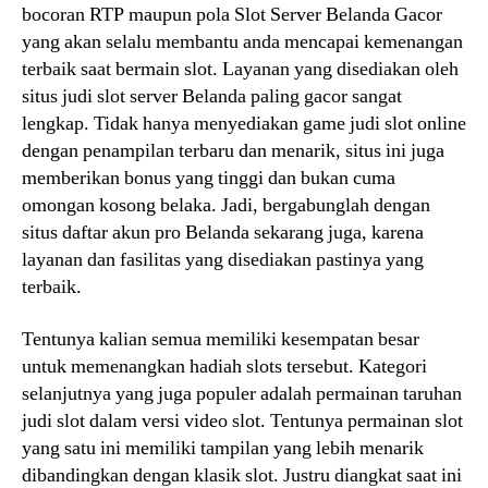
bocoran RTP maupun pola Slot Server Belanda Gacor
yang akan selalu membantu anda mencapai kemenangan
terbaik saat bermain slot. Layanan yang disediakan oleh
situs judi slot server Belanda paling gacor sangat
lengkap. Tidak hanya menyediakan game judi slot online
dengan penampilan terbaru dan menarik, situs ini juga
memberikan bonus yang tinggi dan bukan cuma
omongan kosong belaka. Jadi, bergabunglah dengan
situs daftar akun pro Belanda sekarang juga, karena
layanan dan fasilitas yang disediakan pastinya yang
terbaik.
Tentunya kalian semua memiliki kesempatan besar
untuk memenangkan hadiah slots tersebut. Kategori
selanjutnya yang juga populer adalah permainan taruhan
judi slot dalam versi video slot. Tentunya permainan slot
yang satu ini memiliki tampilan yang lebih menarik
dibandingkan dengan klasik slot. Justru diangkat saat ini