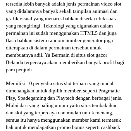
tersedia lebih banyak adalah jenis permainan video slot
yang didalamnya banyak sekali tampilan animasi dan
grafik visual yang menarik bahkan disertai efek suara
yang mengiringi. Teknologi yang digunakan dalam
permainan ini sudah menggunakan HTML5 dan juga
flash bahkan sistem random number generator juga
diterapkan di dalam permainan tersebut untuk
membuatnya adil. Ya Bermain di situs slot gacor
Belanda terpercaya akan memberikan banyak profit bagi
para penjudi.
Memiliki 10 penyedia situs slot terbaru yang mudah
dimenangkan untuk dipilih member, seperti Pragmatic
Play, Spadegaming dan Playtech dengan berbagai jenis.
Mulai dari yang paling umum yaitu situs tembak ikan
dan slot yang terpercaya dan mudah untuk menang,
semua itu hanya menggunakan member kami termasuk
hak untuk mendapatkan promo bonus seperti cashback