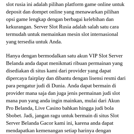
slot rusia ini adalah pilihan platform game online untuk
deposit dan dompet online yang menawarkan pilihan
opsi game lengkap dengan berbagai kelebihan dan
kekurangan. Server Slot Rusia adalah salah satu cara
termudah untuk memainkan mesin slot internasional
yang tersedia untuk Anda.
Hanya dengan bermodalkan satu akun VIP Slot Server
Belanda anda dapat menikmati ribuan permainan yang
disediakan di situs kami dari provider yang dapat
dipercaya fairplay dan dibantu dengan lisensi resmi dari
para pengatur judi di Dunia. Anda dapat bermain di
provider mana saja dan juga jenis permainan judi slot
mana pun yang anda ingin mainkan, mulai dari Akun
Pro Belanda, Live Casino bahkan hingga judi bola
Sbobet. Jadi, jangan ragu untuk bermain di situs Slot
Server Belanda Gacor kami ini, karena anda dapat
mendapatkan kemenangan setiap harinya dengan