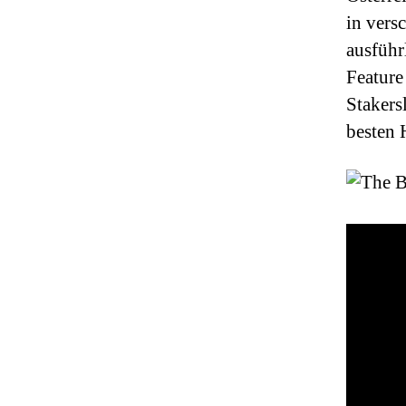
in vers
ausführ
Feature
Stakers
besten 