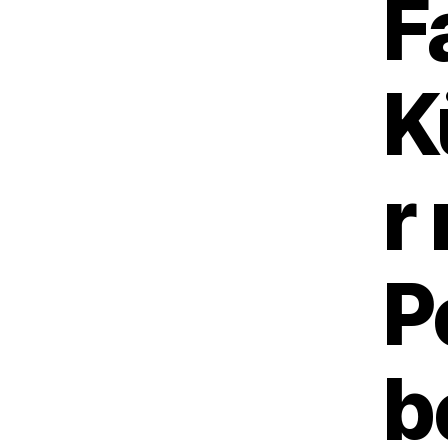
F
K
r
P
b