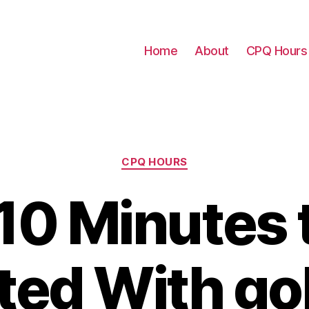
Home
About
CPQ Hours
Categories
CPQ HOURS
10 Minutes 
ted With gol