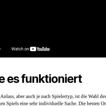
 es funktioniert
 Anlass, aber auch je nach Spielertyp, ist die Wahl de
gen Spiels eine sehr individuelle Sache. Die besten O