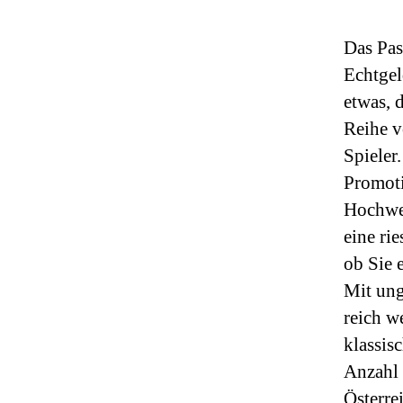
Das Pas
Echtgel
etwas, 
Reihe v
Spieler
Promoti
Hochwer
eine ri
ob Sie 
Mit ung
reich w
klassis
Anzahl 
Österre