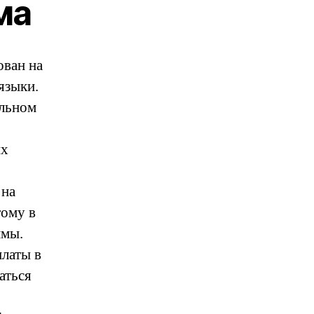
ма
ован на
языки.
альном
ых
 на
тому в
ммы.
платы в
аться