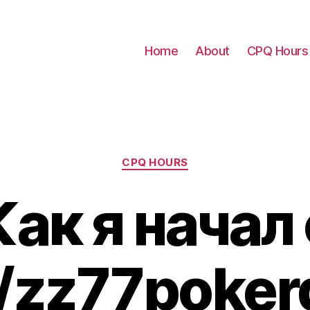
Home
About
CPQ Hours
Categories
CPQ HOURS
Как я начал 
//zz77poke