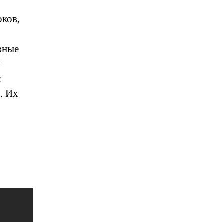
оков,
вные
ю
с
. Их