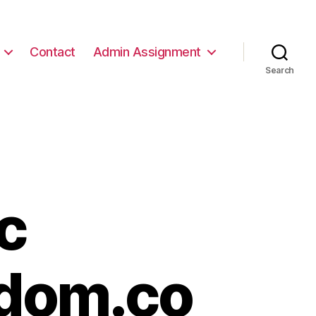
Contact
Admin Assignment
Search
с
rdom.co