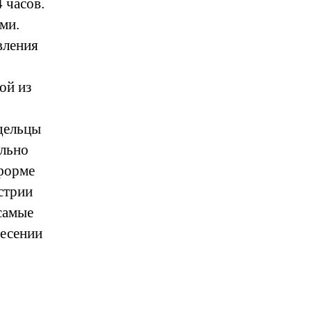
 часов.
ми.
вления
ой из
адельцы
ельно
 форме
стрии
самые
несении