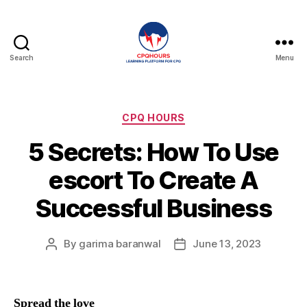
Search
Menu
CPQHours
Categories
CPQ HOURS
5 Secrets: How To Use
escort To Create A
Successful Business
By
garima baranwal
June 13, 2023
Post
Post
author
date
Spread the love