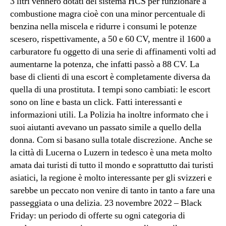
3 litri vennero dotati del sistema HCS per funzionare a
combustione magra cioè con una minor percentuale di
benzina nella miscela e ridurre i consumi le potenze
scesero, rispettivamente, a 50 e 60 CV, mentre il 1600 a
carburatore fu oggetto di una serie di affinamenti volti ad
aumentarne la potenza, che infatti passò a 88 CV. La
base di clienti di una escort è completamente diversa da
quella di una prostituta. I tempi sono cambiati: le escort
sono on line e basta un click. Fatti interessanti e
informazioni utili. La Polizia ha inoltre informato che i
suoi aiutanti avevano un passato simile a quello della
donna. Com si basano sulla totale discrezione. Anche se
la città di Lucerna o Luzern in tedesco è una meta molto
amata dai turisti di tutto il mondo e soprattutto dai turisti
asiatici, la regione è molto interessante per gli svizzeri e
sarebbe un peccato non venire di tanto in tanto a fare una
passeggiata o una delizia. 23 novembre 2022 – Black
Friday: un periodo di offerte su ogni categoria di