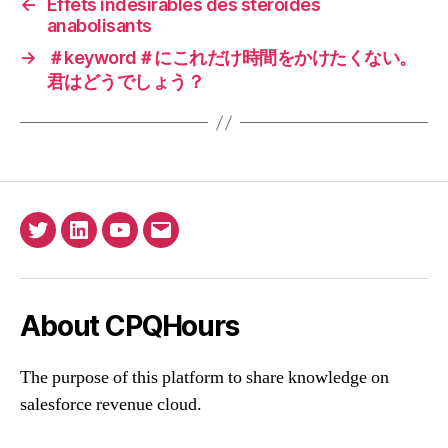
←
Effets indésirables des stéroïdes
anabolisants
→
＃keyword＃にこれだけ時間をかけたくない。
君はどうでしょう？
Twitter
Linkedin
YouTube
Email
About CPQHours
The purpose of this platform to share knowledge on
salesforce revenue cloud.