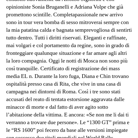
opinioniste Sonia Bruganelli e Adriana Volpe che già
promettono scintille. Completapassionale new arrivo
sono in tour vera bomba di sesso mitroverai sempre con
la mia patatina calda e bagnata semprevogliosa di sentirti
tutto dentro. Tutti i diritti riservati. Eleganti e raffinate,
mai volgari e col portamento da regine, sono in grado di
fronteggiare qualunque situazione e far amare agli altri
la loro compagnia. Oggi le notti di Mosca non sono più
così tranquille. Certificato di registrazione dei mass
media EL n. Durante la loro fuga, Diana e Chin trovano
ospitalità presso casa di Rita, che vive in una casa di
campagna nei dintorni di Roma. Così i tre sono stati
accusati del reato di tentata estorsione aggravata dalle
minacce di morte e dal fatto di aver agito sotto
l’abitazione della vittima. E ancora: «Se non me li dai ti
verranno a trovare due persone». Le “1300 GT” prima e
le “RS 1600” poi fecero da base alle versioni impiegate
con successo due titoli mondiali nel World Rally