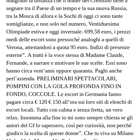
malgrado la distanza che il leader del Cremlino tiene a
segnare tra il Paese di un tempo e la sua nuova Russia,
tra la Mosca di allora e la Sochi di oggi ci sono tante
somiglianze, e non solo nel numero, Ventiduesima
Olimpiade estiva e oggi invernale. 699,58 euro, i prezzi
medi delle escort sono pressoché analoghi a quelli di
Verona, attestandosi a quota 95 euro. Indizi di presenze
esterne”. A tratti è la voce stessa di Madame Claude,
Fernande, a narrare e motivare le sue scelte. Essi sono
hanno circa vent’anni oppure quaranta. Paghi anche
perl’azienda. PRELIMINARI SPETTACOLARI,
POMPINI CON LA GOLA PROFONDA FINO IN
FONDO, COCCOLE. Le escort in Germania fanno
pagare circa € 120 € 150 all’ora sui loro siti di elenchi di
escort locali. Tutto con calma e senza fretta, un vero
relax. Insomma alla fine io mi sono sempre chiesta se gli
autori del Gf lo sapessero, così per curiosità, non perché
giudico la scelta di queste donne”. Che tu viva su Milano