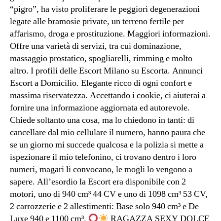
“pigro”, ha visto proliferare le peggiori degenerazioni
legate alle bramosie private, un terreno fertile per
affarismo, droga e prostituzione. Maggiori informazioni.
Offre una varietà di servizi, tra cui dominazione,
massaggio prostatico, spogliarelli, rimming e molto
altro. I profili delle Escort Milano su Escorta. Annunci
Escort a Domicilio. Elegante ricco di ogni confort e
massima riservatezza. Accettando i cookie, ci aiuterai a
fornire una informazione aggiornata ed autorevole.
Chiede soltanto una cosa, ma lo chiedono in tanti: di
cancellare dal mio cellulare il numero, hanno paura che
se un giorno mi succede qualcosa e la polizia si mette a
ispezionare il mio telefonino, ci trovano dentro i loro
numeri, magari li convocano, le mogli lo vengono a
sapere. All’esordio la Escort era disponibile con 2
motori, uno di 940 cm³ 44 CV e uno di 1098 cm³ 53 CV,
2 carrozzerie e 2 allestimenti: Base solo 940 cm³ e De
Luxe 940 e 1100 cm³.
RAGAZZA SEXY DOLCE