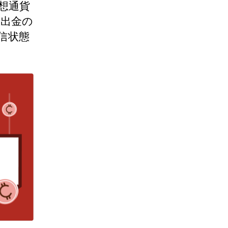
想通貨
入出金の
信状態