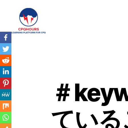
CPQHours
＃key
ている