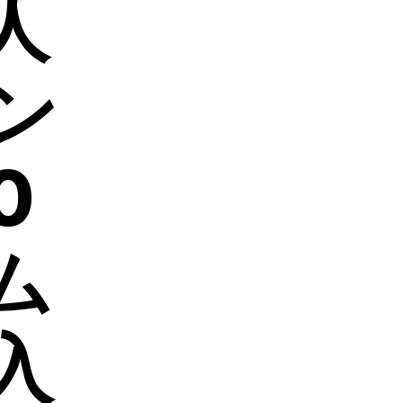
人
ン
0
ム
入