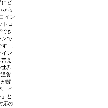
ずにビ
いから
トコイン
ットコ
ができ
ーンで
す。.
ライン
も言え
の世界
定通貨
もが聞
が、ビ
ン」と
ト対応の