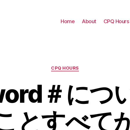
Home
About
CPQ Hours
Categories
CPQ HOURS
word＃に
ことすべて