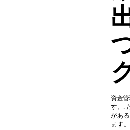
資金管
す。.
がある
ます。