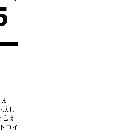
5
ー
しま
い戻し
と言え
ットコイ