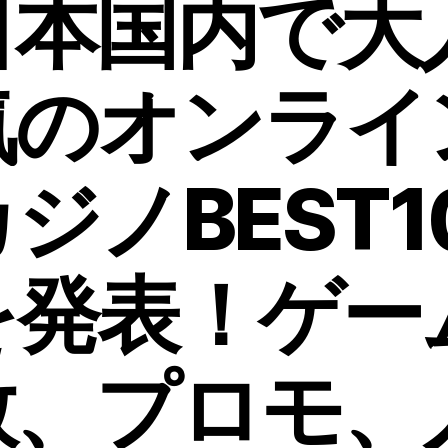
日本国内で大
気のオンライ
ジノBEST1
を発表！ゲー
数、プロモ、