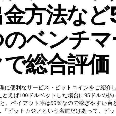
出金方法など
つのベンチマ
クで総合評価
理に便利なサービス・ビットコインをご紹介
 たとえば100ドルベットした場合に95ドルの払
と、ペイアウト率は95％なので稼ぎやすい台
. 「ビットカジノという名前だけあって、ビ