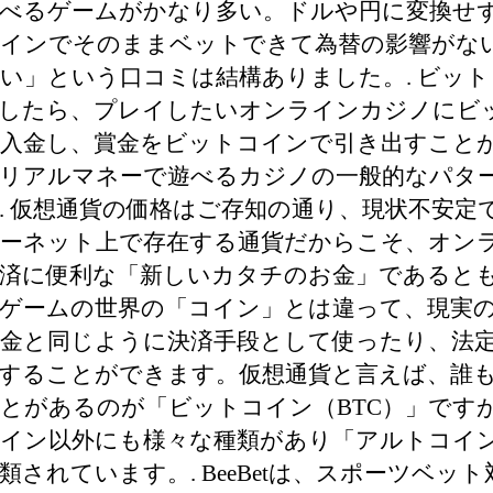
べるゲームがかなり多い。ドルや円に変換せ
インでそのままベットできて為替の影響がな
い」という口コミは結構ありました。. ビッ
したら、プレイしたいオンラインカジノにビ
入金し、賞金をビットコインで引き出すこと
リアルマネーで遊べるカジノの一般的なパタ
. 仮想通貨の価格はご存知の通り、現状不安定で
ーネット上で存在する通貨だからこそ、オン
済に便利な「新しいカタチのお金」であると
ゲームの世界の「コイン」とは違って、現実
金と同じように決済手段として使ったり、法
することができます。仮想通貨と言えば、誰
とがあるのが「ビットコイン（BTC）」です
イン以外にも様々な種類があり「アルトコイ
類されています。. BeeBetは、スポーツベッ