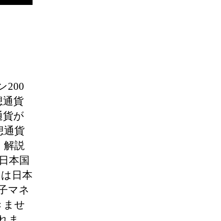
200
想通貨
通貨が
想通貨
く解説
日本国
りは日本
子マネ
きませ
れま