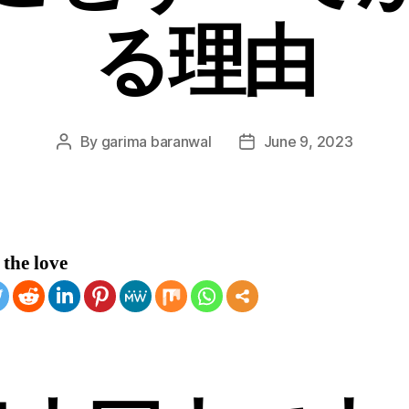
る理由
By
garima baranwal
June 9, 2023
Post
Post
author
date
the love