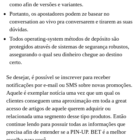
como afin de versões e variantes.
Portanto, os apostadores podem ze basear no
conversation ao vivo pra conversarem e tirarem as suas
dúvidas.
Todos operating-system métodos de depósito são
protegidos através de sistemas de segurança robustos,
assegurando o qual seu dinheiro chegue ao destino
certo.
Se desejar, é possível se inscrever para receber
notificações por e-mail ou SMS sobre novas promoções.
Aquele é exemplar notícia uma vez que um qual os
clientes conseguem uma aproximação em toda a great
acesso de artigos de aquele querem adquirir ou
relacionada uma segmento desse tipo produtos. Então
continue lendo para possuir todas as informações que
precisa afin de entender se a PIN-UP. BET é a melhor
escolha para você.