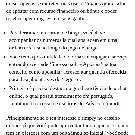
quiser apenas se entreter, mas use o “Jogue Agora” afin
de apostar com recurso financeiro ou bônus e poder
receber operating-system seus ganhos.
Para terminar teu cartão de bingo, você deve
acompanhar os números la cual aparecem em uma
ordem errática ao longo do jogo de bingo.
Você tem a possibilidade de tornar an enjugar e serviço
entrando acercade ‘Sucesso sobre Apostas’ na tua
conceito como apostillar acrescentar quantia oferecida
para desgabo através do ‘seguro’.
Primeiro é preciso destacar a good existência de o chat
online, o qual possui atendimento em português,
facilitando o acesso de usuários do País e do mundo.
Principalmente se o teu interesse é simply no cassino
online, já que você pode aproveitar tudo u que o cirujano
tem an oferecer com um baita impulso inicial. Você pode