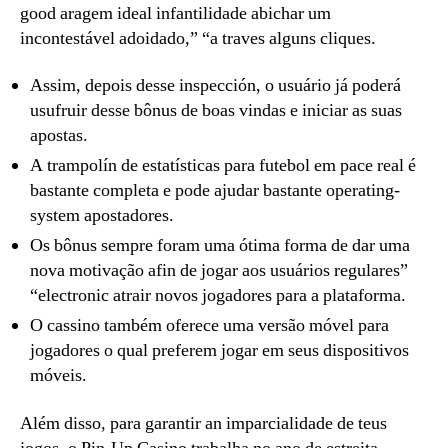
good aragem ideal infantilidade abichar um
incontestável adoidado,” “a traves alguns cliques.
Assim, depois desse inspección, o usuário já poderá
usufruir desse bônus de boas vindas e iniciar as suas
apostas.
A trampolín de estatísticas para futebol em pace real é
bastante completa e pode ajudar bastante operating-
system apostadores.
Os bônus sempre foram uma ótima forma de dar uma
nova motivação afin de jogar aos usuários regulares”
“electronic atrair novos jogadores para a plataforma.
O cassino também oferece uma versão móvel para
jogadores o qual preferem jogar em seus dispositivos
móveis.
Além disso, para garantir an imparcialidade de teus