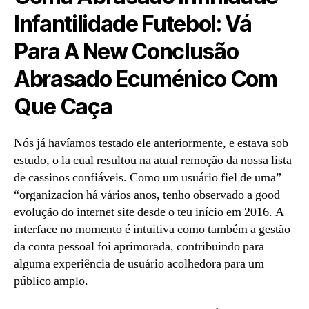
Infantilidade Futebol: Vá
Para A New Conclusão
Abrasado Ecuménico Com
Que Caça
Nós já havíamos testado ele anteriormente, e estava sob
estudo, o la cual resultou na atual remoção da nossa lista
de cassinos confiáveis. Como um usuário fiel de uma”
“organizacion há vários anos, tenho observado a good
evolução do internet site desde o teu início em 2016. A
interface no momento é intuitiva como também a gestão
da conta pessoal foi aprimorada, contribuindo para
alguma experiência de usuário acolhedora para um
público amplo.