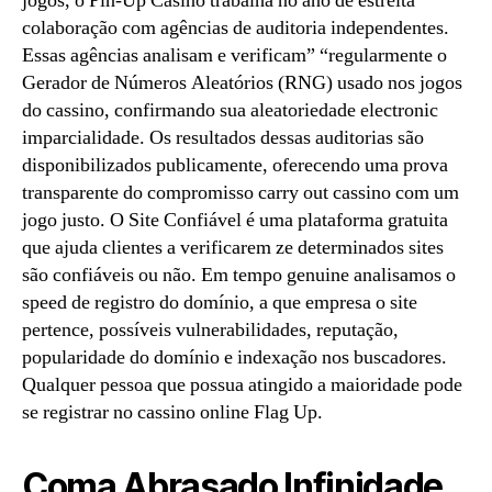
jogos, o Pin-Up Casino trabalha no ano de estreita
colaboração com agências de auditoria independentes.
Essas agências analisam e verificam” “regularmente o
Gerador de Números Aleatórios (RNG) usado nos jogos
do cassino, confirmando sua aleatoriedade electronic
imparcialidade. Os resultados dessas auditorias são
disponibilizados publicamente, oferecendo uma prova
transparente do compromisso carry out cassino com um
jogo justo. O Site Confiável é uma plataforma gratuita
que ajuda clientes a verificarem ze determinados sites
são confiáveis ou não. Em tempo genuine analisamos o
speed de registro do domínio, a que empresa o site
pertence, possíveis vulnerabilidades, reputação,
popularidade do domínio e indexação nos buscadores.
Qualquer pessoa que possua atingido a maioridade pode
se registrar no cassino online Flag Up.
Coma Abrasado Infinidade