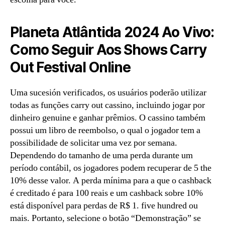
Planeta Atlântida 2024 Ao Vivo:
Como Seguir Aos Shows Carry
Out Festival Online
Uma sucesión verificados, os usuários poderão utilizar
todas as funções carry out cassino, incluindo jogar por
dinheiro genuine e ganhar prêmios. O cassino também
possui um libro de reembolso, o qual o jogador tem a
possibilidade de solicitar uma vez por semana.
Dependendo do tamanho de uma perda durante um
período contábil, os jogadores podem recuperar de 5 the
10% desse valor. A perda mínima para a que o cashback
é creditado é para 100 reais e um cashback sobre 10%
está disponível para perdas de R$ 1. five hundred ou
mais. Portanto, selecione o botão “Demonstração” se