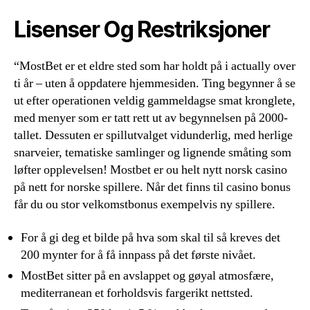
Lisenser Og Restriksjoner
“MostBet er et eldre sted som har holdt på i actually over
ti år – uten å oppdatere hjemmesiden. Ting begynner å se
ut efter operationen veldig gammeldagse smat kronglete,
med menyer som er tatt rett ut av begynnelsen på 2000-
tallet. Dessuten er spillutvalget vidunderlig, med herlige
snarveier, tematiske samlinger og lignende småting som
løfter opplevelsen! Mostbet er ou helt nytt norsk casino
på nett for norske spillere. Når det finns til casino bonus
får du ou stor velkomstbonus exempelvis ny spillere.
For å gi deg et bilde på hva som skal til så kreves det
200 mynter for å få innpass på det første nivået.
MostBet sitter på en avslappet og gøyal atmosfære,
mediterranean et forholdsvis fargerikt nettsted.