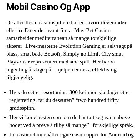
Mobil Casino Og App
De aller fleste casinospillere har en favorittleverandør
eller to. Da er det uvant fint at MostBet Casino
samarbeider mediterranean så mange forskjellige
aktører! Live-mesterne Evolution Gaming er selvsagt på
plass, smat både Betsoft, Simply no Limit City smat
Playson er representert med sine spill. Her har vi
ingenting å klage på – hjelpen er rask, effektiv og
tilgjengelig.
Hvis du setter resort minst 300 kr innen sju dager etter
registrering, får du dessuten” “two hundred fifity
gratisspinn.
Her virker e nesten som om de har tatt seg vann above
hodet ved å prøve å tilby så mange” “forskjellige språk.
Ja, casinoet innehåller egne casinoapper for Android og