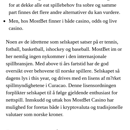
for at dekke alle eat spillebehov fra sobre og samme
part finnes det flere andre alternativer du kan vurdere.
Men, hos MostBet finner i både casino, odds og live
casino.
Noen av de idrettene som selskapet satser på er tennis,
fotball, basketball, ishockey og baseball. MostBet im or
her nemlig ingen nykommer i den internasjonale
spillbransjen. Med above ti års fartstid har de god
oversikt over behovene til norske spillere. Selskapet så
dagens lys i this year, og drives med en lisens af m?rket
spillmyndighetene i Curacao. Denne lisensordningen
forplikter selskapet til å følge gjeldende enthusiast for
nettspill. Innskudd og uttak hos MostBet Casino har
mulighed for foretas både i kryptovaluta og tradisjonelle
valutaer som norske kroner.