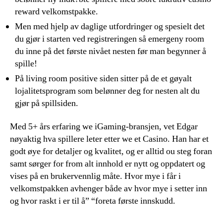
reward velkomstpakke.
Men med hjelp av daglige utfordringer og spesielt det
du gjør i starten ved registreringen så emergeny room
du inne på det første nivået nesten før man begynner å
spille!
På living room positive siden sitter på de et gøyalt
lojalitetsprogram som belønner deg for nesten alt du
gjør på spillsiden.
Med 5+ års erfaring we iGaming-bransjen, vet Edgar
nøyaktig hva spillere leter etter we et Casino. Han har et
godt øye for detaljer og kvalitet, og er alltid ou steg foran
samt sørger for from alt innhold er nytt og oppdatert og
vises på en brukervennlig måte. Hvor mye i får i
velkomstpakken avhenger både av hvor mye i setter inn
og hvor raskt i er til å” “foreta første innskudd.