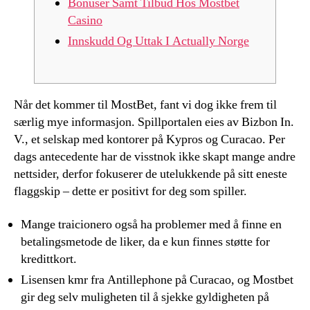
Bonuser Samt Tilbud Hos Mostbet
Casino
Innskudd Og Uttak I Actually Norge
Når det kommer til MostBet, fant vi dog ikke frem til
særlig mye informasjon. Spillportalen eies av Bizbon In.
V., et selskap med kontorer på Kypros og Curacao. Per
dags antecedente har de visstnok ikke skapt mange andre
nettsider, derfor fokuserer de utelukkende på sitt eneste
flaggskip – dette er positivt for deg som spiller.
Mange traicionero også ha problemer med å finne en
betalingsmetode de liker, da e kun finnes støtte for
kredittkort.
Lisensen kmr fra Antillephone på Curacao, og Mostbet
gir deg selv muligheten til å sjekke gyldigheten på