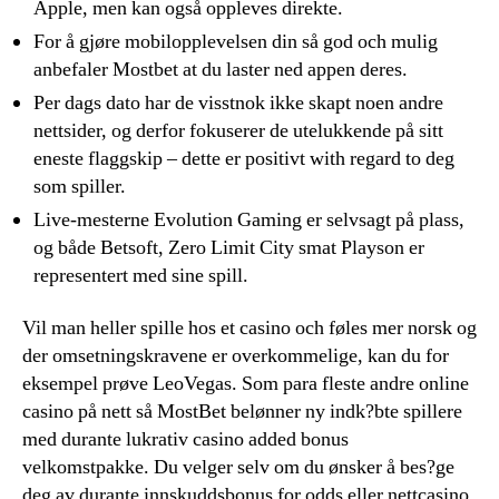
Apple, men kan også oppleves direkte.
For å gjøre mobilopplevelsen din så god och mulig
anbefaler Mostbet at du laster ned appen deres.
Per dags dato har de visstnok ikke skapt noen andre
nettsider, og derfor fokuserer de utelukkende på sitt
eneste flaggskip – dette er positivt with regard to deg
som spiller.
Live-mesterne Evolution Gaming er selvsagt på plass,
og både Betsoft, Zero Limit City smat Playson er
representert med sine spill.
Vil man heller spille hos et casino och føles mer norsk og
der omsetningskravene er overkommelige, kan du for
eksempel prøve LeoVegas. Som para fleste andre online
casino på nett så MostBet belønner ny indk?bte spillere
med durante lukrativ casino added bonus
velkomstpakke. Du velger selv om du ønsker å bes?ge
deg av durante innskuddsbonus for odds eller nettcasino.