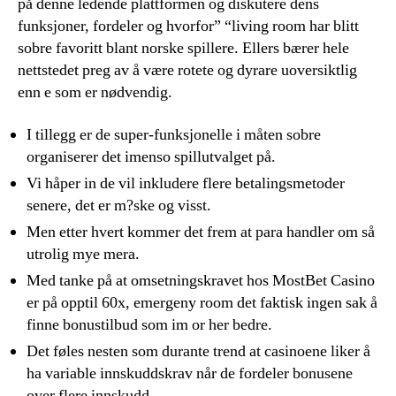
på denne ledende plattformen og diskutere dens
funksjoner, fordeler og hvorfor” “living room har blitt
sobre favoritt blant norske spillere. Ellers bærer hele
nettstedet preg av å være rotete og dyrare uoversiktlig
enn e som er nødvendig.
I tillegg er de super-funksjonelle i måten sobre
organiserer det imenso spillutvalget på.
Vi håper in de vil inkludere flere betalingsmetoder
senere, det er m?ske og visst.
Men etter hvert kommer det frem at para handler om så
utrolig mye mera.
Med tanke på at omsetningskravet hos MostBet Casino
er på opptil 60x, emergeny room det faktisk ingen sak å
finne bonustilbud som im or her bedre.
Det føles nesten som durante trend at casinoene liker å
ha variable innskuddskrav når de fordeler bonusene
over flere innskudd.