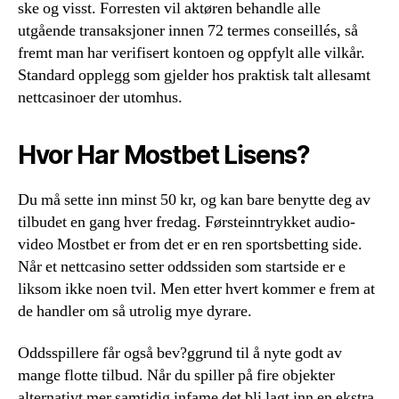
ske og visst. Forresten vil aktøren behandle alle
utgående transaksjoner innen 72 termes conseillés, så
fremt man har verifisert kontoen og oppfylt alle vilkår.
Standard opplegg som gjelder hos praktisk talt allesamt
nettcasinoer der utomhus.
Hvor Har Mostbet Lisens?
Du må sette inn minst 50 kr, og kan bare benytte deg av
tilbudet en gang hver fredag. Førsteinntrykket audio-
video Mostbet er from det er en ren sportsbetting side.
Når et nettcasino setter oddssiden som startside er e
liksom ikke noen tvil. Men etter hvert kommer e frem at
de handler om så utrolig mye dyrare.
Oddsspillere får også bev?ggrund til å nyte godt av
mange flotte tilbud. Når du spiller på fire objekter
alternativt mer samtidig infame det bli lagt inn en ekstra