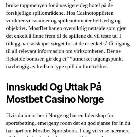
bruke toppmenyen for å navigere deg hotel på de
forskjellige spillområdene. Hos Casinotopplisten
vurderer vi casinoer og spilleautomater helt ærlig og
objektivt. MostBet har en oversiktlig nettside som gjør
det enkelt å finne frem til de spillene du vil teste ut. I
tillegg har selskapet sørget for at de er enkelt å få tilgang
til all relevant informasjon om virksomheten. Denne
fleksible bonusen gir deg et” “utmerket utgangspunkt
uavhengig av hvilken type spill du foretrekker.
Innskudd Og Uttak På
Mostbet Casino Norge
Hvis du im or her i Norge og har en lidenskap for
sportsbetting, emergeny room det en god sjanse for in du
har hørt om Mostbet Sportsbook. I dag vil vi se nærmere