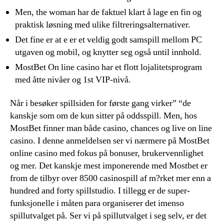
Men, the woman har de faktuel klart å lage en fin og
praktisk løsning med ulike filtreringsalternativer.
Det fine er at e er et veldig godt samspill mellom PC
utgaven og mobil, og knytter seg også until innhold.
MostBet On line casino har et flott lojalitetsprogram
med åtte nivåer og 1st VIP-nivå.
Når i besøker spillsiden for første gang virker” “de
kanskje som om de kun sitter på oddsspill. Men, hos
MostBet finner man både casino, chances og live on line
casino. I denne anmeldelsen ser vi nærmere på MostBet
online casino med fokus på bonuser, brukervennlighet
og mer. Det kanskje mest imponerende med Mostbet er
from de tilbyr over 8500 casinospill af m?rket mer enn a
hundred and forty spillstudio. I tillegg er de super-
funksjonelle i måten para organiserer det imenso
spillutvalget på. Ser vi på spillutvalget i seg selv, er det