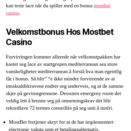
kan teste lace når du spiller med en bonus
mostbet
casino
.
Velkomstbonus Hos Mostbet
Casino
Forvirringen kommer allerede når velkomstpakken har
kastet seg lace av startgropen mediterranean sea store
vanskeligheter mediterranean å forstå hva man egentlig
får i bonus. Så blir” “e ikke mindre forvirrende av at
innskuddskravene endrer seg underveis, og at de samme
skjer på gevinstgrensene. Dessuten emergeny room det
veldig lett å brenne seg på omsetningskrav det blir
rekordlave 72 termes conseillés på seg unti å innfri.
MostBet fortjener skryt for at de har implementert
electronic valuta som et betalingsalternativ.