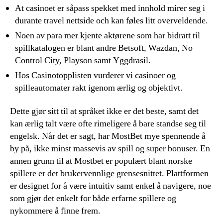
At casinoet er såpass spekket med innhold mirer seg i
durante travel nettside och kan føles litt overveldende.
Noen av para mer kjente aktørene som har bidratt til
spillkatalogen er blant andre Betsoft, Wazdan, No
Control City, Playson samt Yggdrasil.
Hos Casinotopplisten vurderer vi casinoer og
spilleautomater rakt igenom ærlig og objektivt.
Dette gjør sitt til at språket ikke er det beste, samt det
kan ærlig talt være ofte rimeligere å bare standse seg til
engelsk. Når det er sagt, har MostBet mye spennende å
by på, ikke minst massevis av spill og super bonuser. En
annen grunn til at Mostbet er populært blant norske
spillere er det brukervennlige grensesnittet. Plattformen
er designet for å være intuitiv samt enkel å navigere, noe
som gjør det enkelt for både erfarne spillere og
nykommere å finne frem.