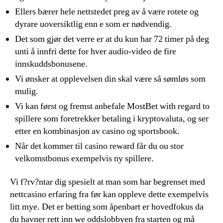
Ellers bærer hele nettstedet preg av å være rotete og
dyrare uoversiktlig enn e som er nødvendig.
Det som gjør det verre er at du kun har 72 timer på deg
unti å innfri dette for hver audio-video de fire
innskuddsbonusene.
Vi ønsker at opplevelsen din skal være så sømløs som
mulig.
Vi kan først og fremst anbefale MostBet with regard to
spillere som foretrekker betaling i kryptovaluta, og ser
etter en kombinasjon av casino og sportsbook.
Når det kommer til casino reward får du ou stor
velkomstbonus exempelvis ny spillere.
Vi f?rv?ntar dig spesielt at man som har begrenset med
nettcasino erfaring fra før kan oppleve dette exempelvis
litt mye. Det er betting som åpenbart er hovedfokus da
du havner rett inn we oddslobbyen fra starten og må