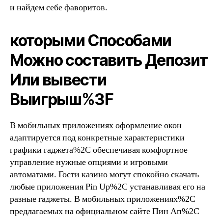
и найдем себе фаворитов.
которыми Способами
Можно составить Депозит
Или вывести
Выигрыш%3F
В мобильных приложениях оформление окон
адаптируется под конкретные характеристики
графики гаджета%2C обеспечивая комфортное
управление нужные опциями и игровыми
автоматами. Гости казино могут спокойно скачать
любые приложения Pin Up%2C устанавливая его на
разные гаджеты. В мобильных приложениях%2C
предлагаемых на официальном сайте Пин Ап%2C