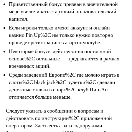
Приветственный бонус призван в значительной
мере увеличивать стартовый пользовательский
капитал.
Если игроки только имеют аккаунт и онлайн
казино Pin Up%2C им только нужно повторно
проведет регистрацию в азартном клубе.
Некоторые бонусы действуют на постоянной
основе%2C остальные — предлагаются в рамках
временных акций.
Среди заведений Европе%2C где можно играть в
слоты%2C black jack%2C рулетки%2C сделали
денежные ставки в спорт%2C клуб Пин-Ап
отличается больше меньше.
Следует указать а сообщении о вопросам и
действовать по инструкции%2C приложенной
оператором. Здесь есть а зал с однорукими