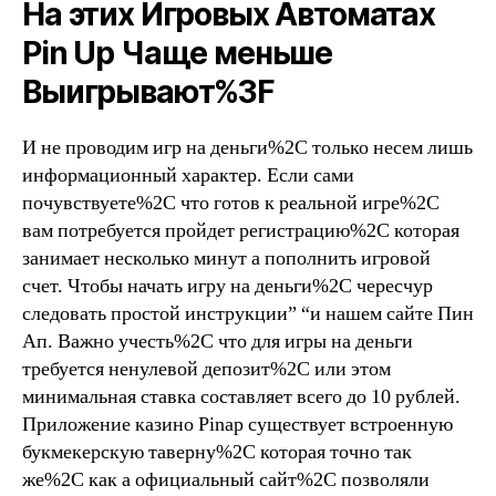
На этих Игровых Автоматах
Pin Up Чаще меньше
Выигрывают%3F
И не проводим игр на деньги%2C только несем лишь
информационный характер. Если сами
почувствуете%2C что готов к реальной игре%2C
вам потребуется пройдет регистрацию%2C которая
занимает несколько минут а пополнить игровой
счет. Чтобы начать игру на деньги%2C чересчур
следовать простой инструкции” “и нашем сайте Пин
Ап. Важно учесть%2C что для игры на деньги
требуется ненулевой депозит%2C или этом
минимальная ставка составляет всего до 10 рублей.
Приложение казино Pinap существует встроенную
букмекерскую таверну%2C которая точно так
же%2C как а официальный сайт%2C позволяли