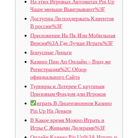
На этих Игровых Автоматах Pin Up
Чаще меньше Выигрывают%3F
Доступна Ли поддержать Клиентов
В россии%3F
Приложение На Пк Или Мобильная
Версия%3A Где Лучше Играть%3F
Бонусные Деньги
Казино Пин Ап Онлайн – Вход же
Регистрация%2C Обзор
официального Сайта
Турниры и Лотереи С крупным
Призовым Фондом дли Игроков
играть В Лицензионнов Казино
Pin Up На Деньги
В Какое время Можно Играть и
Игры С Живыми Дилерами%3F
Онлайн Казино Pin Up%3A Играть и