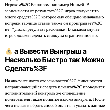
Игроком%2C Банкиром например Ничьей. В
зависимости от результата%2C игрок получает то
много средств%2C которое ему обещано изначально
вопреки таблице ставок также он проигрывает%2C
не” “угадал результат раскладки. В каждом случае
игрок должен сделать ставку за ограниченное во.
а Вывести Выигрыш а
Насколько Быстро так Можно
Сделать%3F
На аккаунте часто отслеживается%2C фиксируется
напрашивающийся средств клиента%2C проводится
дополнительный контроль же оповещение
пользователя также попытке взлома аккаунта. После
чего нельзя выбрать способ оплаты и указать данные