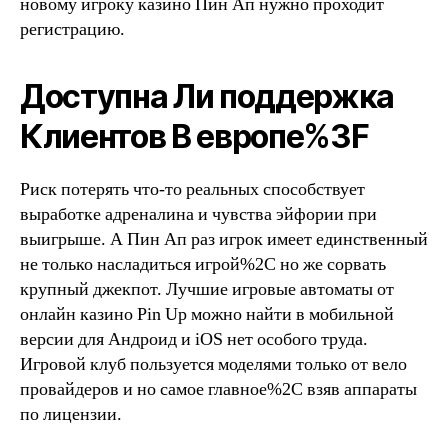
новому игроку казино Пин Ап нужно проходит
регистрацию.
Доступна Ли поддержка
Клиентов В европе%3F
Риск потерять что-то реальных способствует
выработке адреналина и чувства эйфории при
выигрыше. А Пин Ап раз игрок имеет единственный
не только насладиться игрой%2C но же сорвать
крупный джекпот. Лучшие игровые автоматы от
онлайн казино Pin Up можно найти в мобильной
версии для Андроид и iOS нет особого труда.
Игровой клуб пользуется моделями только от вело
провайдеров и но самое главное%2C взяв аппараты
по лицензии.