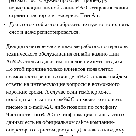
раз%2C гостю нужно проходит процедуру
верификации личной данных%2C отправив сканы
страниц паспорта в техсервис Пин Ап.
Для этого чтобы его набросать не нужно пополнять
счет и даже регистрироваться.
Двадцать четыре часа в каждые работают операторы
технического обслуживания онлайн казино Пин
Ап%2C только давая им полслова минуты отдыха.
По этой причине только клиентов появляется
возможности решить свои дела%2C а также найдем
ответы на интересующие вопросы в возможного
короткие сроки. А случае если гемблер хочет
пообщаться с саппортом%2C он может отправить
письмо и e-mail%2C либо позвони по телефону.
Частности того%2C вся информация о контактных
данных есть на официальном сайте компании-
оператор а открытом доступе. Для начала каждому