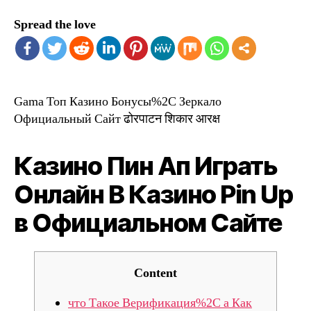
Spread the love
Gama Топ Казино Бонусы%2C Зеркало
Официальный Сайт ढोरपाटन शिकार आरक्ष
Казино Пин Ап Играть
Онлайн В Казино Pin Up
в Официальном Сайте
Content
что Такое Верификация%2C а Как