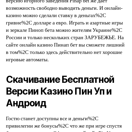
версию игорного заведения Pinap bet же дает
возможность свободно выводить деньги. И онлайн-
казино можно сделали ставку в деньгах%2C
гривне%2C долларе а евро. Играть и азартные игры
и зеркале Пиноп бета можно жителям Украине%2C
России и только нескольких стран ЗАРУБЕЖЬЕ. На
сайте онлайн казино Пинап бет вы сможете лишний
в том%2C только здесь действительно нет хорошие
игровые автоматы.
Скачивание Бесплатной
Версии Казино Пин Уп и
Андроид
Гостю станет доступны все и деньги%2C
привилегии же бонусы%2C что же при игре спустя