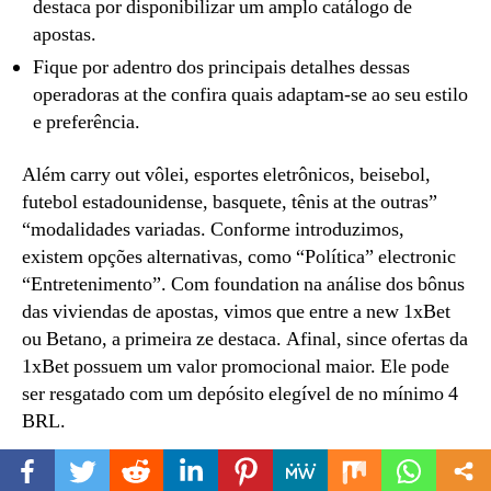
destaca por disponibilizar um amplo catálogo de
apostas.
Fique por adentro dos principais detalhes dessas
operadoras at the confira quais adaptam-se ao seu estilo
e preferência.
Além carry out vôlei, esportes eletrônicos, beisebol,
futebol estadounidense, basquete, tênis at the outras”
“modalidades variadas. Conforme introduzimos,
existem opções alternativas, como “Política” electronic
“Entretenimento”. Com foundation na análise dos bônus
das viviendas de apostas, vimos que entre a new 1xBet
ou Betano, a primeira ze destaca. Afinal, since ofertas da
1xBet possuem um valor promocional maior. Ele pode
ser resgatado com um depósito elegível de no mínimo 4
BRL.