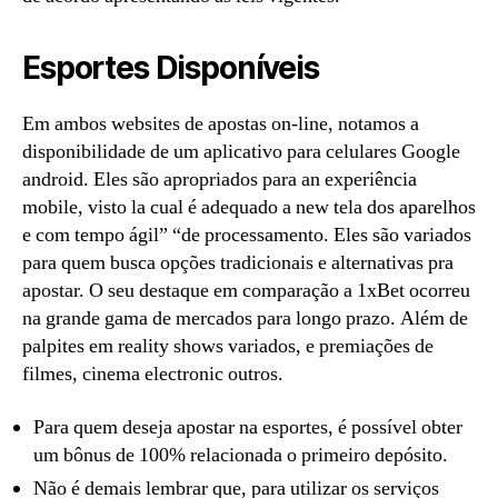
Esportes Disponíveis
Em ambos websites de apostas on-line, notamos a
disponibilidade de um aplicativo para celulares Google
android. Eles são apropriados para an experiência
mobile, visto la cual é adequado a new tela dos aparelhos
e com tempo ágil” “de processamento. Eles são variados
para quem busca opções tradicionais e alternativas pra
apostar. O seu destaque em comparação a 1xBet ocorreu
na grande gama de mercados para longo prazo. Além de
palpites em reality shows variados, e premiações de
filmes, cinema electronic outros.
Para quem deseja apostar na esportes, é possível obter
um bônus de 100% relacionada o primeiro depósito.
Não é demais lembrar que, para utilizar os serviços