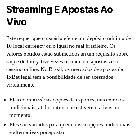
Streaming E Apostas Ao
Vivo
Este requer que o usuário efetue um depósito mínimo de
10 local currency ou o igual no real brasileiro. Os
valores obtidos estão submetidos an um requisito sobre
saque de thirty-five vezes o canon em apostas zero
cassino online. No Brasil, os mercados de apostas da
1xBet legal tem a possibilidade de ser acessados
virtualmente.
Elas cobrem várias opções de esportes, tais como os
tradicionais, at the outros que estiverem ativos no
momento.
Eles são variados para quem busca opções tradicionais
e alternativas pra apostar.