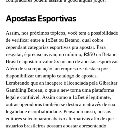
compradores podem assistir a good alguns jogos.
Apostas Esportivas
Assim, nos próximos tópicos, você tem a possibilidade
de verificar entre a 1xBet ou Betano, qual cobre
cependant categorias esportivas pra apostar. Para
resgatar, é preciso avivar, no mínimo, R$50 na Betano
Brasil e apostar o valor 5x no ano de apostas esportivas.
Além de sua reputação, an empresa ze destaca por
disponibilizar um amplo catálogo de apostas.
Lembrando que an incapere é licenciada pela Gibraltar
Gambling Bureau, o que a new torna uma plataforma
legal e confiável. Assim como a 1xBet é legitimate,
outras operadoras também se destacam através de sua
legalidade e confiabilidade. Pensando nisso, nossos
editores selecionaram abaixo alternativas afin de que
usuários brasileiros possam apostar apresentando