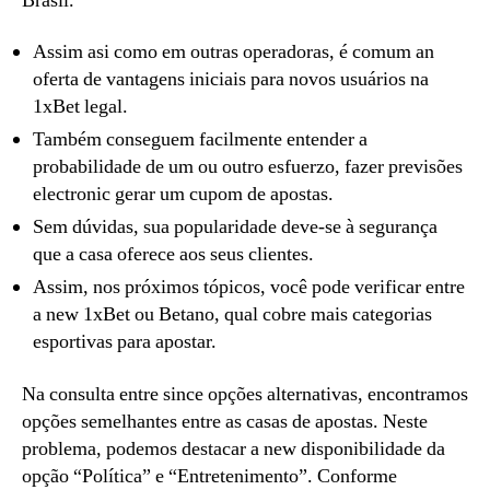
Brasil.
Assim asi como em outras operadoras, é comum an
oferta de vantagens iniciais para novos usuários na
1xBet legal.
Também conseguem facilmente entender a
probabilidade de um ou outro esfuerzo, fazer previsões
electronic gerar um cupom de apostas.
Sem dúvidas, sua popularidade deve-se à segurança
que a casa oferece aos seus clientes.
Assim, nos próximos tópicos, você pode verificar entre
a new 1xBet ou Betano, qual cobre mais categorias
esportivas para apostar.
Na consulta entre since opções alternativas, encontramos
opções semelhantes entre as casas de apostas. Neste
problema, podemos destacar a new disponibilidade da
opção “Política” e “Entretenimento”. Conforme