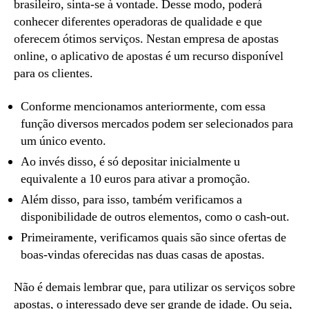
brasileiro, sinta-se à vontade. Desse modo, poderá
conhecer diferentes operadoras de qualidade e que
oferecem ótimos serviços. Nestan empresa de apostas
online, o aplicativo de apostas é um recurso disponível
para os clientes.
Conforme mencionamos anteriormente, com essa
função diversos mercados podem ser selecionados para
um único evento.
Ao invés disso, é só depositar inicialmente u
equivalente a 10 euros para ativar a promoção.
Além disso, para isso, também verificamos a
disponibilidade de outros elementos, como o cash-out.
Primeiramente, verificamos quais são since ofertas de
boas-vindas oferecidas nas duas casas de apostas.
Não é demais lembrar que, para utilizar os serviços sobre
apostas, o interessado deve ser grande de idade. Ou seja,