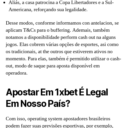
Aliás, a casa patrocina a Copa Libertadores e a Sul-
Americana, reforçando sua legalidade.
Desse modos, conforme informamos con antelacion, se
aplicam T&Cs para o buffering. Ademais, também
notamos a disponibilidade perform cash out na alguns
jogos. Elas cobrem várias opções de esportes, asi como
os tradicionais, at the outros que estiverem ativos no
momento. Para elas, também é permitido utilizar o cash-
out, modo de saque para aposta disponível em
operadora.
Apostar Em 1xbet É Legal
Em Nosso País?
Com isso, operating system apostadores brasileiros
podem fazer suas previsões esportivas, por exemplo,