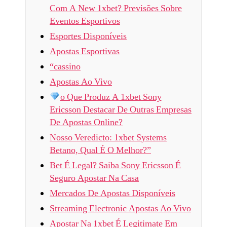
Com A New 1xbet? Previsões Sobre
Eventos Esportivos
Esportes Disponíveis
Apostas Esportivas
“cassino
Apostas Ao Vivo
o Que Produz A 1xbet Sony
Ericsson Destacar De Outras Empresas
De Apostas Online?
Nosso Veredicto: 1xbet Systems
Betano, Qual É O Melhor?”
Bet É Legal? Saiba Sony Ericsson É
Seguro Apostar Na Casa
Mercados De Apostas Disponíveis
Streaming Electronic Apostas Ao Vivo
Apostar Na 1xbet É Legitimate Em