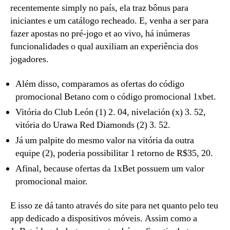
recentemente simply no país, ela traz bônus para
iniciantes e um catálogo recheado. E, venha a ser para
fazer apostas no pré-jogo et ao vivo, há inúmeras
funcionalidades o qual auxiliam an experiência dos
jogadores.
Além disso, comparamos as ofertas do código
promocional Betano com o código promocional 1xbet.
Vitória do Club León (1) 2. 04, nivelación (x) 3. 52,
vitória do Urawa Red Diamonds (2) 3. 52.
Já um palpite do mesmo valor na vitória da outra
equipe (2), poderia possibilitar 1 retorno de R$35, 20.
Afinal, because ofertas da 1xBet possuem um valor
promocional maior.
E isso ze dá tanto através do site para net quanto pelo teu
app dedicado a dispositivos móveis. Assim como a