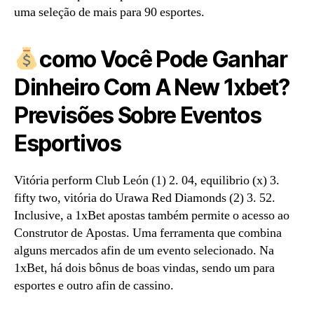
uma seleção de mais para 90 esportes.
como Você Pode Ganhar
Dinheiro Com A New 1xbet?
Previsões Sobre Eventos
Esportivos
Vitória perform Club León (1) 2. 04, equilibrio (x) 3.
fifty two, vitória do Urawa Red Diamonds (2) 3. 52.
Inclusive, a 1xBet apostas também permite o acesso ao
Construtor de Apostas. Uma ferramenta que combina
alguns mercados afin de um evento selecionado. Na
1xBet, há dois bônus de boas vindas, sendo um para
esportes e outro afin de cassino.