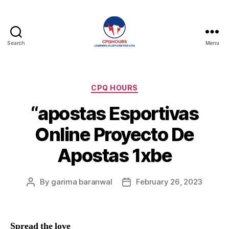
Search
Menu
CPQHours
Categories
CPQ HOURS
“apostas Esportivas
Online Proyecto De
Apostas 1xbe
By
garima baranwal
February 26, 2023
Post
Post
author
date
Spread the love