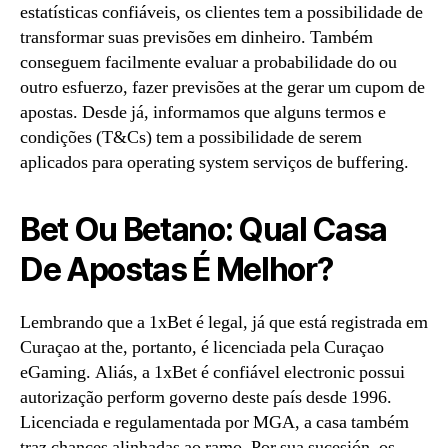
estatísticas confiáveis, os clientes tem a possibilidade de
transformar suas previsões em dinheiro. Também
conseguem facilmente evaluar a probabilidade do ou
outro esfuerzo, fazer previsões at the gerar um cupom de
apostas. Desde já, informamos que alguns termos e
condições (T&Cs) tem a possibilidade de serem
aplicados para operating system serviços de buffering.
Bet Ou Betano: Qual Casa
De Apostas É Melhor?
Lembrando que a 1xBet é legal, já que está registrada em
Curaçao at the, portanto, é licenciada pela Curaçao
eGaming. Aliás, a 1xBet é confiável electronic possui
autorização perform governo deste país desde 1996.
Licenciada e regulamentada por MGA, a casa também
traz chances alinhadas ao ramo. Por sua sucesión, os