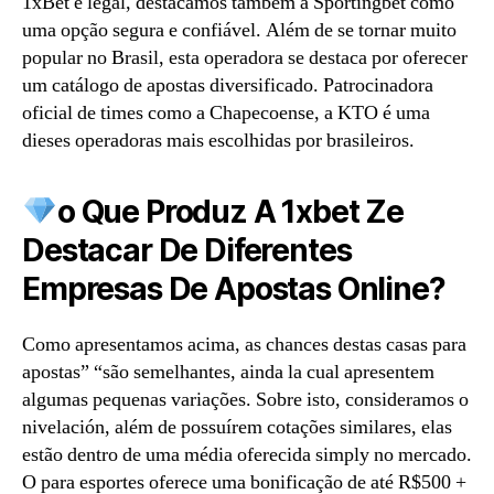
1xBet é legal, destacamos também a Sportingbet como
uma opção segura e confiável. Além de se tornar muito
popular no Brasil, esta operadora se destaca por oferecer
um catálogo de apostas diversificado. Patrocinadora
oficial de times como a Chapecoense, a KTO é uma
dieses operadoras mais escolhidas por brasileiros.
o Que Produz A 1xbet Ze
Destacar De Diferentes
Empresas De Apostas Online?
Como apresentamos acima, as chances destas casas para
apostas” “são semelhantes, ainda la cual apresentem
algumas pequenas variações. Sobre isto, consideramos o
nivelación, além de possuírem cotações similares, elas
estão dentro de uma média oferecida simply no mercado.
O para esportes oferece uma bonificação de até R$500 +