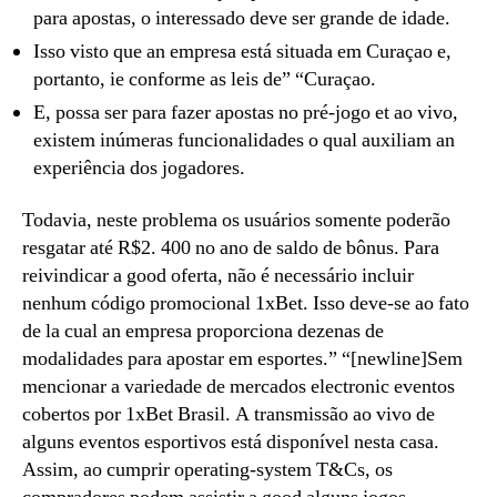
para apostas, o interessado deve ser grande de idade.
Isso visto que an empresa está situada em Curaçao e,
portanto, ie conforme as leis de” “Curaçao.
E, possa ser para fazer apostas no pré-jogo et ao vivo,
existem inúmeras funcionalidades o qual auxiliam an
experiência dos jogadores.
Todavia, neste problema os usuários somente poderão
resgatar até R$2. 400 no ano de saldo de bônus. Para
reivindicar a good oferta, não é necessário incluir
nenhum código promocional 1xBet. Isso deve-se ao fato
de la cual an empresa proporciona dezenas de
modalidades para apostar em esportes.” “[newline]Sem
mencionar a variedade de mercados electronic eventos
cobertos por 1xBet Brasil. A transmissão ao vivo de
alguns eventos esportivos está disponível nesta casa.
Assim, ao cumprir operating-system T&Cs, os