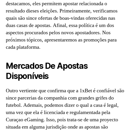
destacamos, eles permitem apostar relacionada o
resultado dieses eleições. Primeiramente, verificamos
quais são since ofertas de boas-vindas oferecidas nas
duas casas de apostas. Afinal, essa política é um dos
aspectos procurados pelos novos apostadores. Nos
próximos tópicos, apresentaremos as promoções para
cada plataforma.
Mercados De Apostas
Disponíveis
Outro vertiente que confirma que a 1xBet é confiável são
since parcerias da companhia com grandes grifes do
futebol. Ademais, podemos dizer o qual a casa é legal,
uma vez que ela é licenciada e regulamentada pela
Curaçao eGaming. Isso, pois trata-se de uma proyecto
situada em alguma jurisdição onde as apostas são