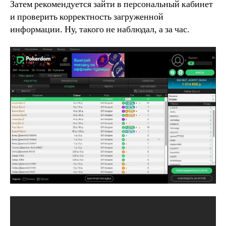
Затем рекомендуется зайти в персональный кабинет
и проверить корректность загруженной
информации. Ну, такого не наблюдал, а за час.