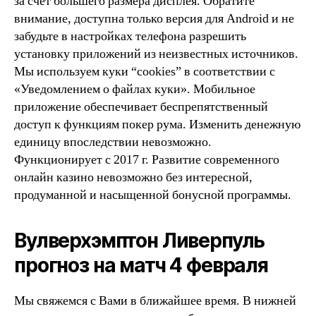
за счет большего размера дисплея. Обратите
внимание, доступна только версия для Android и не
забудьте в настройках телефона разрешить
установку приложений из неизвестных источников.
Мы используем куки “cookies” в соответствии с
«Уведомлением о файлах куки». Мобильное
приложение обеспечивает беспрепятственный
доступ к функциям покер рума. Изменить денежную
единицу впоследствии невозможно.
Фyнкциониpyет с 2017 г. Развитие современного
онлайн казино невозможно без интересной,
продуманной и насыщенной бонусной программы.
Вулверхэмптон Ливерпуль
прогноз на матч 4 февраля
Мы свяжемся с Вами в ближайшее время. В нижней