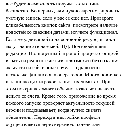
вас будет возможность получить эти спины
бесплатно. Во первых, вам нужно зарегистрировать
учетную запись, если у вас ее еще нет. Проверьте
кликабельность кнопок сайта, посмотрите наличие
новостей со свежими датами, изучите функционал.
Если не удается зайти на основной ресурс, игроки
могут написать на е мейл ПД. Почтовый ящик
редакции. Полноценный игровой процесс с опцией
играть на реальные деньги невозможен без создания
аккаунта на сайте покер рума. Подключено
несколько финансовых операторов. Много новичков
и начинающих игроков на низких лимитах. При
этом покерная комната обычно позволяет вывести
деньги со счета. Кроме того, приложение во время
каждого запуска проверяет актуальность текущей
версии и подсказывает, когда нужно скачать
обновления. Переход в настройки профиля
осуществляется через верхнюю панель или