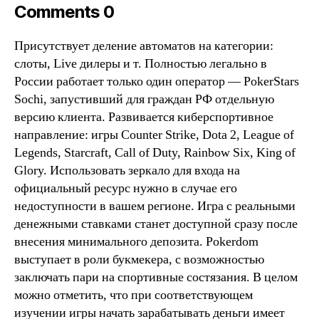
Comments 0
Присутствует деление автоматов на категории:
слоты, Live дилеры и т. Полностью легально в
России работает только один оператор — PokerStars
Sochi, запустивший для граждан РФ отдельную
версию клиента. Развивается киберспортивное
направление: игры Counter Strike, Dota 2, League of
Legends, Starcraft, Call of Duty, Rainbow Six, King of
Glory. Использовать зеркало для входа на
официальный ресурс нужно в случае его
недоступности в вашем регионе. Игра с реальными
денежными ставками станет доступной сразу после
внесения минимального депозита. Pokerdom
выступает в роли букмекера, с возможностью
заключать пари на спортивные состязания. В целом
можно отметить, что при соответствующем
изучении игры начать зарабатывать деньги имеет