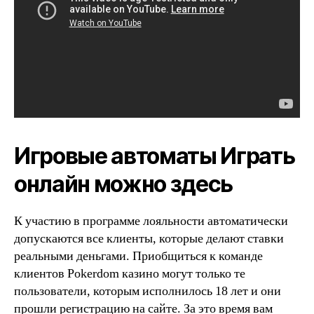
Игровые автоматы Играть
онлайн можно здесь
К участию в программе лояльности автоматически
допускаются все клиенты, которые делают ставки
реальными деньгами. Приобщиться к команде
клиентов Pokerdom казино могут только те
пользователи, которым исполнилось 18 лет и они
прошли регистрацию на сайте. За это время вам