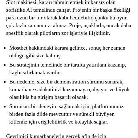
Slot makinesi, kararı tahmin etmek imkansız olan
sofistike AI temelinde çalışır. Projenin bir başka özelliği
para uzun bir tur olarak kabul edilebilir, çünkü bu oyun
çok fazla zamanınızı almaz. Proje, uçaklarla, ancak daha
spesifik olarak pilotların zor işleriyle ilişkilidir.
Mostbet hakkındaki karara gelince, sonuç her zaman
olduğu gibi size kalmış.
Bu stratejinin temelinde bir tarafta yatırılanı kazanıp,
kaybı sıfırlamak vardır.
Bu nedenle, size bir demonstration sürümü sunarak,
kumarhane sadakatinizi kazanmaya çalışıyor ve büyük
olasılıkla bu girişim başarılı olacak.
Sorunsuz bir deneyim sağlamak için, platformumuz
birden fazla dilde mevcuttur ve sürekli büyüyen
kitlemiz için erişilebilirlik ve kolaylık sağlar.
Çevrimiçi kumarhanelerin gerçek afin de için