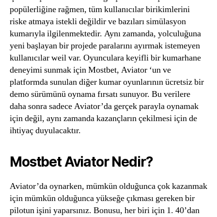
popülerliğine rağmen, tüm kullanıcılar birikimlerini
riske atmaya istekli değildir ve bazıları simülasyon
kumarıyla ilgilenmektedir. Aynı zamanda, yolculuğuna
yeni başlayan bir projede paralarını ayırmak istemeyen
kullanıcılar weil var. Oyunculara keyifli bir kumarhane
deneyimi sunmak için Mostbet, Aviator ‘un ve
platformda sunulan diğer kumar oyunlarının ücretsiz bir
demo sürümünü oynama fırsatı sunuyor. Bu verilere
daha sonra sadece Aviator’da gerçek parayla oynamak
için değil, aynı zamanda kazançların çekilmesi için de
ihtiyaç duyulacaktır.
Mostbet Aviator Nedir?
Aviator’da oynarken, mümkün olduğunca çok kazanmak
için mümkün olduğunca yükseğe çıkması gereken bir
pilotun işini yaparsınız. Bonusu, her biri için 1. 40’dan