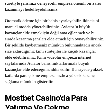
suretiyle şansınızı deneyebilir empieza önemli bir zafer
kazanmayı hedefleyebilirsiniz.
Otomatik ödeme için bir bahis ayarlayabilir, ikincisini
manuel modda yönetebilirsiniz. Aviator’u büyük
kazançlar elde etmek için değil ama eğlenmek ve bu
sırada kazanma şansları elde etmek için oynayabilirsiniz.
Bir şekilde kaybetmeniz mümkün bulunmaktadır ancak
size aktardığımız kimi stratejiler ile küçük kazançlar
elde edebilirsiniz. Kimi videolar empieza internet
sayfalarında Aviator bahis miktarlarınızla büyük
kazançlar elde edeceğiniz iddia edilir. Bu sayede yüksek
katlarda para çekme empieza hızlıca yüksek kazanç
sağlama mümkün gösterilir.
Mostbet Casino’da Para
Yatırma Ve Çekme