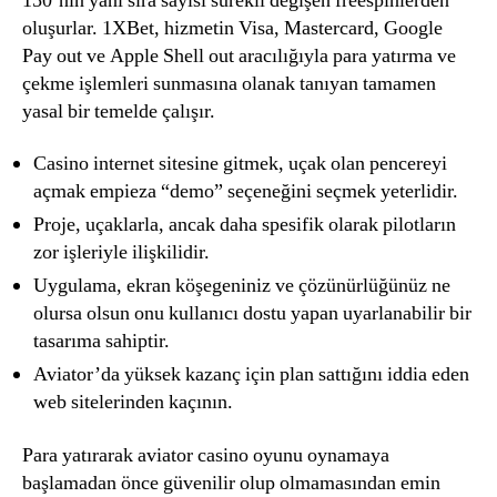
150’nin yanı sıra sayısı sürekli değişen freespinlerden
oluşurlar. 1XBet, hizmetin Visa, Mastercard, Google
Pay out ve Apple Shell out aracılığıyla para yatırma ve
çekme işlemleri sunmasına olanak tanıyan tamamen
yasal bir temelde çalışır.
Casino internet sitesine gitmek, uçak olan pencereyi
açmak empieza “demo” seçeneğini seçmek yeterlidir.
Proje, uçaklarla, ancak daha spesifik olarak pilotların
zor işleriyle ilişkilidir.
Uygulama, ekran köşegeniniz ve çözünürlüğünüz ne
olursa olsun onu kullanıcı dostu yapan uyarlanabilir bir
tasarıma sahiptir.
Aviator’da yüksek kazanç için plan sattığını iddia eden
web sitelerinden kaçının.
Para yatırarak aviator casino oyunu oynamaya
başlamadan önce güvenilir olup olmamasından emin