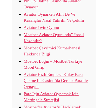
Pin Up Online Casino’da Aviator
Oynayın
Aviator Oynarken Afin De Ve
Kazançlar Nasıl Yatırılır Ve Çekilir
Aviator 1win Oyunu
Mostbet Aviator Oyununda” “nasıl
Kazanılır?
Mostbet Çevrimiçi Kumarhanesi
Hakkında Bilgi
Mostbet Login – Mostbet Türkiye
Mobil Giriş
Aviator Hızlı Empieza Kolay Para
Çekme Ile Casino’da Gerçek Para Ile
Oynayın
Para Için Aviator Oynamak Için
Martingale Stratejisi
Mostbet’te Aviator’u Hacklemek