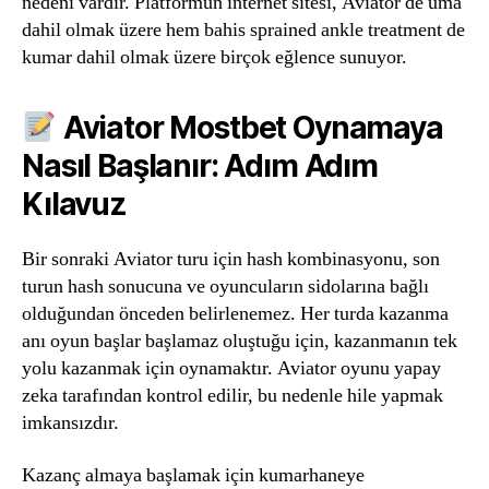
nedeni vardır. Platformun internet sitesi, Aviator de uma
dahil olmak üzere hem bahis sprained ankle treatment de
kumar dahil olmak üzere birçok eğlence sunuyor.
Aviator Mostbet Oynamaya
Nasıl Başlanır: Adım Adım
Kılavuz
Bir sonraki Aviator turu için hash kombinasyonu, son
turun hash sonucuna ve oyuncuların sidolarına bağlı
olduğundan önceden belirlenemez. Her turda kazanma
anı oyun başlar başlamaz oluştuğu için, kazanmanın tek
yolu kazanmak için oynamaktır. Aviator oyunu yapay
zeka tarafından kontrol edilir, bu nedenle hile yapmak
imkansızdır.
Kazanç almaya başlamak için kumarhaneye