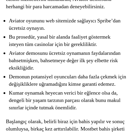
herhangi bir para harcamadan deneyebilirsiniz.
Aviator oyununu web sitemizde sağlayıcı Spribe’dan
ücretsiz oynayın.
Bu prosedür, yasal bir alanda faaliyet göstermek
isteyen tüm casinolar için bir gerekliliktir.
Aviator demosunu ücretsiz oynamanın faydalarından
bahsetmişken, bahsetmeye değer ilk şey elbette risk
eksikliğidir.
Demonun potansiyel oyuncuları daha fazla çekmek için
değişikliklere uğramadığını kimse garanti edemez.
Kumar oynamak heyecan verici bir eğlence olsa da,
dengeli bir yaşam tarzının parçası olarak bunu makul
sınırlar içinde tutmak önemlidir.
Başlangıç ​​olarak, belirli biraz için bahis yapılır ve sonuç
olumluysa, birkaç kez arttırılabilir. Mostbet bahis şirketi