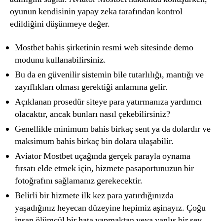
oyunun kendisinin yapay zeka tarafından kontrol
edildiğini düşünmeye değer.
Mostbet bahis şirketinin resmi web sitesinde demo
modunu kullanabilirsiniz.
Bu da en güvenilir sistemin bile tutarlılığı, mantığı ve
zayıflıkları olması gerektiği anlamına gelir.
Açıklanan prosedür siteye para yatırmanıza yardımcı
olacaktır, ancak bunları nasıl çekebilirsiniz?
Genellikle minimum bahis birkaç sent ya da dolardır ve
maksimum bahis birkaç bin dolara ulaşabilir.
Aviator Mostbet uçağında gerçek parayla oynama
fırsatı elde etmek için, hizmete pasaportunuzun bir
fotoğrafını sağlamanız gerekecektir.
Belirli bir hizmete ilk kez para yatırdığınızda
yaşadığınız heyecan düzeyine hepimiz aşinayız. Çoğu
insan ölümcül bir hata yapmaktan veya yanlış bir şey