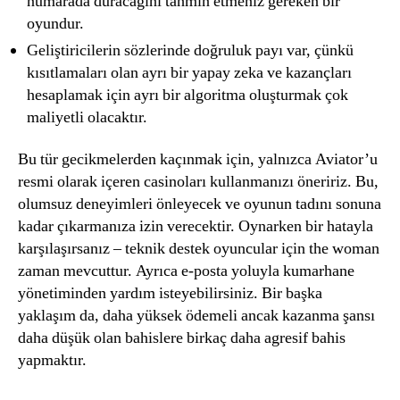
numarada duracağını tahmin etmeniz gereken bir
oyundur.
Geliştiricilerin sözlerinde doğruluk payı var, çünkü
kısıtlamaları olan ayrı bir yapay zeka ve kazançları
hesaplamak için ayrı bir algoritma oluşturmak çok
maliyetli olacaktır.
Bu tür gecikmelerden kaçınmak için, yalnızca Aviator’u
resmi olarak içeren casinoları kullanmanızı öneririz. Bu,
olumsuz deneyimleri önleyecek ve oyunun tadını sonuna
kadar çıkarmanıza izin verecektir. Oynarken bir hatayla
karşılaşırsanız – teknik destek oyuncular için the woman
zaman mevcuttur. Ayrıca e-posta yoluyla kumarhane
yönetiminden yardım isteyebilirsiniz. Bir başka
yaklaşım da, daha yüksek ödemeli ancak kazanma şansı
daha düşük olan bahislere birkaç daha agresif bahis
yapmaktır.