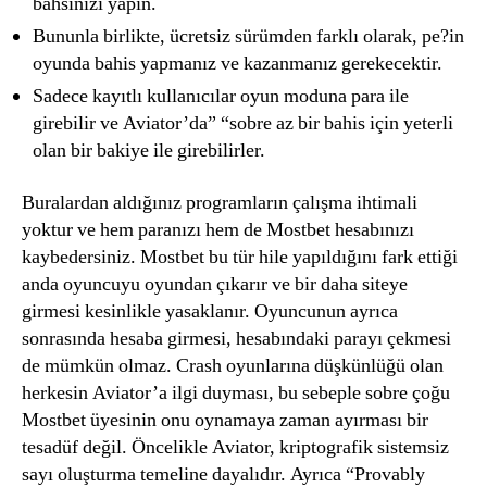
bahsinizi yapın.
Bununla birlikte, ücretsiz sürümden farklı olarak, pe?in
oyunda bahis yapmanız ve kazanmanız gerekecektir.
Sadece kayıtlı kullanıcılar oyun moduna para ile
girebilir ve Aviator’da” “sobre az bir bahis için yeterli
olan bir bakiye ile girebilirler.
Buralardan aldığınız programların çalışma ihtimali
yoktur ve hem paranızı hem de Mostbet hesabınızı
kaybedersiniz. Mostbet bu tür hile yapıldığını fark ettiği
anda oyuncuyu oyundan çıkarır ve bir daha siteye
girmesi kesinlikle yasaklanır. Oyuncunun ayrıca
sonrasında hesaba girmesi, hesabındaki parayı çekmesi
de mümkün olmaz. Crash oyunlarına düşkünlüğü olan
herkesin Aviator’a ilgi duyması, bu sebeple sobre çoğu
Mostbet üyesinin onu oynamaya zaman ayırması bir
tesadüf değil. Öncelikle Aviator, kriptografik sistemsiz
sayı oluşturma temeline dayalıdır. Ayrıca “Provably