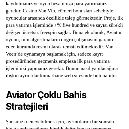
kaydolmanız ve oyun hesabınıza para yatırmanız
gerekir. Casino Van Vin, cömert bonusları sebebiyle
oyuncular arasında özellikle talep görmektedir. Proje, ilk
para yatırma işleminde +% five hundred ve sayısı sürekli
değişen ücretsiz freespin sağlar. Buna ek olarak, Aviator
oyunu, tüm algoritmaların doğru çalışmasını garanti
eden kurumda resmi olarak temsil edilmektedir. Van
Veen’de oynamaya başlamak için, sadece kayıt
prosedüründen geçmeniz empieza ilk para yatırma
işleminizi yapmanız gerekir. Bunun nasıl yapılacağına
ilişkin ayrıntılar kumarhane web sitesinde bulunabilir.
Aviator Çoklu Bahis
Stratejileri
Şansınızı deneyebilmek için, ayrıntılarını bir sonraki
blokta anlatacağımız kimlik doğrulaması yapmanız