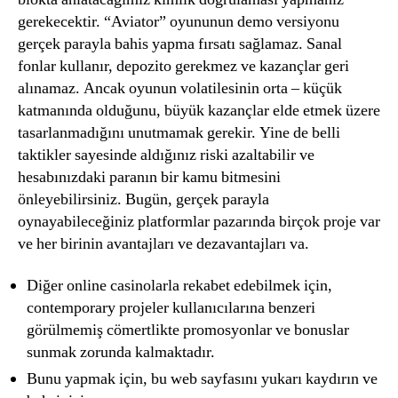
gerekecektir. “Aviator” oyununun demo versiyonu
gerçek parayla bahis yapma fırsatı sağlamaz. Sanal
fonlar kullanır, depozito gerekmez ve kazançlar geri
alınamaz. Ancak oyunun volatilesinin orta – küçük
katmanında olduğunu, büyük kazançlar elde etmek üzere
tasarlanmadığını unutmamak gerekir. Yine de belli
taktikler sayesinde aldığınız riski azaltabilir ve
hesabınızdaki paranın bir kamu bitmesini
önleyebilirsiniz. Bugün, gerçek parayla
oynayabileceğiniz platformlar pazarında birçok proje var
ve her birinin avantajları ve dezavantajları va.
Diğer online casinolarla rekabet edebilmek için,
contemporary projeler kullanıcılarına benzeri
görülmemiş cömertlikte promosyonlar ve bonuslar
sunmak zorunda kalmaktadır.
Bunu yapmak için, bu web sayfasını yukarı kaydırın ve