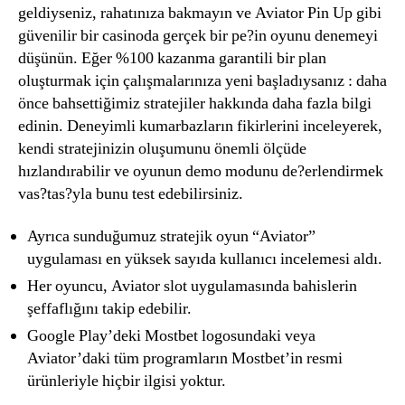
geldiyseniz, rahatınıza bakmayın ve Aviator Pin Up gibi
güvenilir bir casinoda gerçek bir pe?in oyunu denemeyi
düşünün. Eğer %100 kazanma garantili bir plan
oluşturmak için çalışmalarınıza yeni başladıysanız : daha
önce bahsettiğimiz stratejiler hakkında daha fazla bilgi
edinin. Deneyimli kumarbazların fikirlerini inceleyerek,
kendi stratejinizin oluşumunu önemli ölçüde
hızlandırabilir ve oyunun demo modunu de?erlendirmek
vas?tas?yla bunu test edebilirsiniz.
Ayrıca sunduğumuz stratejik oyun “Aviator”
uygulaması en yüksek sayıda kullanıcı incelemesi aldı.
Her oyuncu, Aviator slot uygulamasında bahislerin
şeffaflığını takip edebilir.
Google Play’deki Mostbet logosundaki veya
Aviator’daki tüm programların Mostbet’in resmi
ürünleriyle hiçbir ilgisi yoktur.