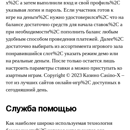
x%2C а затем выполнили вход и свой профиль%2C
указывая логин и пароль. Если участник готов к
игре на деньги%2C нужно удостоверился%2C что на
балансе достаточно средств для начала ставок%2C а
при необходимости%2C пополнить баланс любым
удобным способом проведения платежей. Далее%2C
достаточно выбирать из ассортимента игрового зала
понравившийся слот%2C указать режим демо или
на реальные деньги. После только остается лишь
настроить параметры ставки а можно приступать ко
азартным играм. Copyright © 2023 Казино Casino-X –
тот из лучших сайтов онлайн-игр%2C доступных в
сегодняшний день.
Служба помощью
Как наиболее широко используемая технология