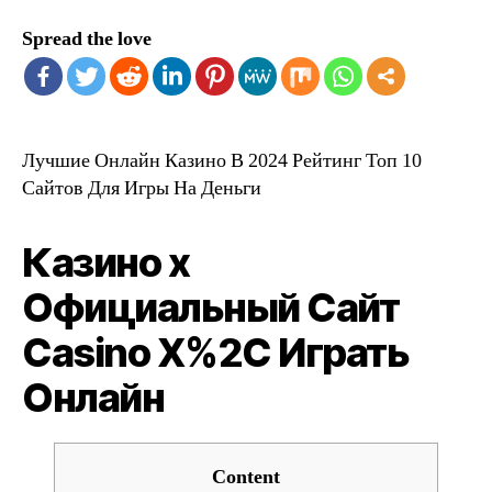
Spread the love
Лучшие Онлайн Казино В 2024 Рейтинг Топ 10
Сайтов Для Игры На Деньги
Казино х
Официальный Сайт
Casino X%2C Играть
Онлайн
Content