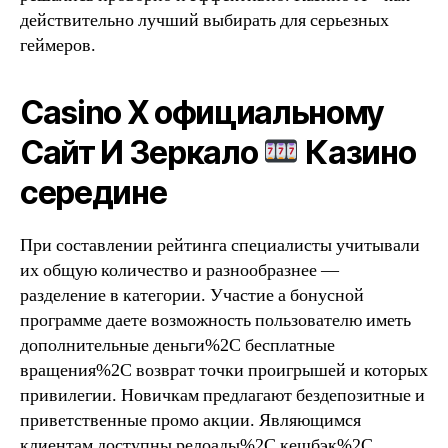
действительно лучший выбирать для серьезных
геймеров.
Casino X официальному
Сайт И Зеркало
Казино
середине
При составлении рейтинга специалисты учитывали
их общую количество и разнообразнее —
разделение в категории. Участие а бонусной
программе даете возможность пользователю иметь
дополнительные деньги%2C бесплатные
вращения%2C возврат точки проигрышей и которых
привилегии. Новичкам предлагают бездепозитные и
приветственные промо акции. Являющимся
клиентам доступны релоады%2C кешбэк%2C