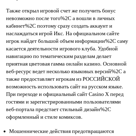
Также открыл игровой счет же получить бонус
невозможно после того%2C а вошли в личных
кабинет%2C поэтому сразу создать аккаунт и
наслаждаться игрой Икс. На официальном сайте
игрок найдет большой объем информации%2C саму
касается деятельности игрового клуба. Удобной
навигацию по тематическим разделам делает
приятная цветовая гамма онлайн казино. Основной
веб-ресурс ведет несколько языковых версий%2C а
также предоставляет игрокам из РОССИЙСКОЙ
возможность использовать сайт на русском языке.
При переходе и официальный сайт Casino X перед
гостями и зарегистрированными пользователями
веб-портала предстает стильный дизайн%2C
оформленный и стиле комиксов.
Мошеннические действия предотвращаются