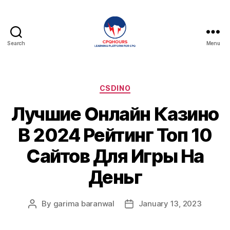
Search
Menu
CPQHours
Categories
CSDINO
Лучшие Онлайн Казино
В 2024 Рейтинг Топ 10
Сайтов Для Игры На
Деньг
By
garima baranwal
January 13, 2023
Post
Post
author
date