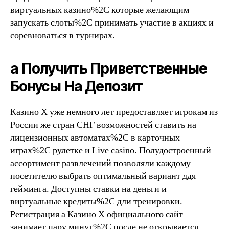
виртуальных казино%2C которые желающим
запускать слоты%2C принимать участие в акциях и
соревноваться в турнирах.
а Получить Приветственные
Бонусы На Депозит
Казино Х уже немного лет предоставляет игрокам из
России же стран СНГ возможностей ставить на
лицензионных автоматах%2C в карточных
играх%2C рулетке и Live casino. Полудостроенный
ассортимент развлечений позволяли каждому
посетителю выбрать оптимальный вариант ддя
гейминга. Доступны ставки на деньги и
виртуальные кредиты%2C дли тренировки.
Регистрация а Казино Х официального сайт
занимает пару минут%2C после не открывается