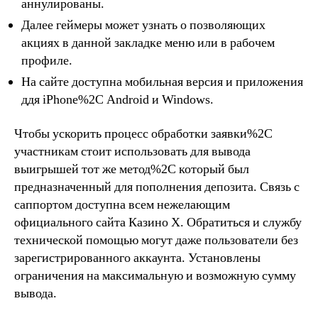
аннулированы.
Далее геймеры может узнать о позволяющих
акциях в данной закладке меню или в рабочем
профиле.
На сайте доступна мобильная версия и приложения
ддя iPhone%2C Android и Windows.
Чтобы ускорить процесс обработки заявки%2C
участникам стоит использовать для вывода
выигрышей тот же метод%2C который был
предназначенный для пополнения депозита. Связь с
саппортом доступна всем нежелающим
официального сайта Казино Х. Обратиться и службу
технической помощью могут даже пользователи без
зарегистрированного аккаунта. Установлены
ограничения на максимальную и возможную сумму
вывода.