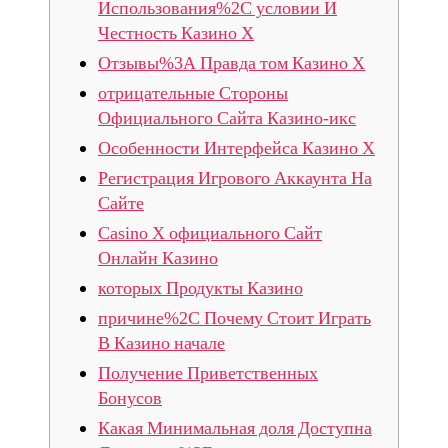
Использования%2C условии И
Честность Казино Х
Отзывы%3A Правда том Казино Х
отрицательные Стороны
Официального Сайта Казино-икс
Особенности Интерфейса Казино Х
Регистрация Игрового Аккаунта На
Сайте
Casino X официального Сайт
Онлайн Казино
которых Продукты Казино
причине%2C Почему Стоит Играть
В Казино начале
Получение Приветственных
Бонусов
Какая Минимальная доля Доступна