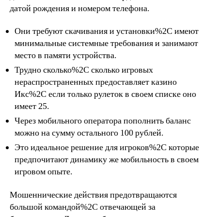
датой рождения и номером телефона.
Они требуют скачивания и установки%2C имеют
минимальные системные требования и занимают
место в памяти устройства.
Трудно сколько%2C сколько игровых
нераспространенных предоставляет казино
Икс%2C если только рулеток в своем списке оно
имеет 25.
Через мобильного оператора пополнить баланс
можно на сумму остального 100 рублей.
Это идеальное решение для игроков%2C которые
предпочитают динамику же мобильность в своем
игровом опыте.
Мошеннические действия предотвращаются
большой командой%2C отвечающей за