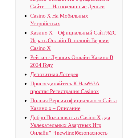
Сайте — На подлинные Деньги
Casino X На Мобильных
Устройствах
Казино Х – Официальный Сайт%2C
Играть Онлайн В полной Версии
Casino X
Рейтинг Лучших Онлайн Казино В
2024 Году
Депозитная Лотерея
Присоединяйтесь К Нам%3A
простая Регистрация Casinox
Полная Версия официального Сайта
Казино х – Описание
Добро Пожаловать в Casino X ддя
Увлекательных Азартных Игр
Онлайн” “[newline]безопасность