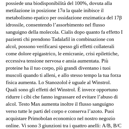
possiede una biodisponibilità del 100%, dovuta alla
metilazione in posizione 17α la quale inibisce il
metabolismo epatico per ossidazione enzimatica del 17β
idrossile, consentendo l’assorbimento nel flusso
sanguigno della molecola. Cialis dopo quanto fa effetto I
pazienti chi prendono Tadalafil in combinazione con
alcol, possono verificarsi spesso gli effetti collaterali
come dolore epigastrico, le emicranie, crisi epilettiche,
eccessiva tensione nervosa e ansia aumentata. Più
proteine ha il tuo corpo, più grandi diventano i tuoi
muscoli quando ti alleni, e allo stesso tempo la tua forza
fisica aumenta. Lo Stanozolol è uguale al Winstrol.
Quali sono gli effetti del Winstrol. È invece opportuno
ridurre i cibi che fanno ingrassare ed evitare l’abuso di
alcol. Testo Max aumenta inoltre il flusso sanguigno
verso tutte le parti del corpo e conserva l’azoto. Puoi
acquistare Primobolan economico nel nostro negozio
online. Vi sono 3 giunzioni tra i quattro anelli: A/B, B/C