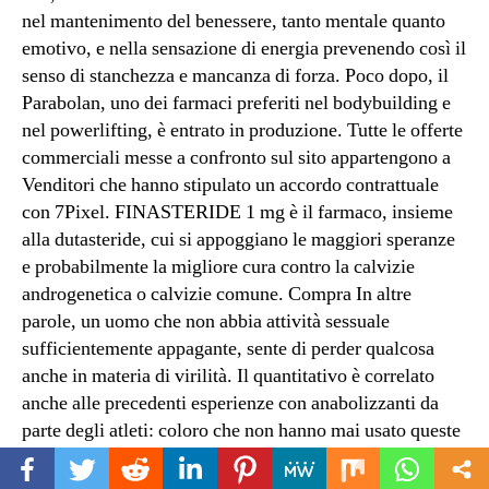
nel mantenimento del benessere, tanto mentale quanto
emotivo, e nella sensazione di energia prevenendo così il
senso di stanchezza e mancanza di forza. Poco dopo, il
Parabolan, uno dei farmaci preferiti nel bodybuilding e
nel powerlifting, è entrato in produzione. Tutte le offerte
commerciali messe a confronto sul sito appartengono a
Venditori che hanno stipulato un accordo contrattuale
con 7Pixel. FINASTERIDE 1 mg è il farmaco, insieme
alla dutasteride, cui si appoggiano le maggiori speranze
e probabilmente la migliore cura contro la calvizie
androgenetica o calvizie comune. Compra In altre
parole, un uomo che non abbia attività sessuale
sufficientemente appagante, sente di perder qualcosa
anche in materia di virilità. Il quantitativo è correlato
anche alle precedenti esperienze con anabolizzanti da
parte degli atleti: coloro che non hanno mai usato queste
sostanze possono avere benefici con pochi milligrammi
200/400 a settimana, queste dosi devono