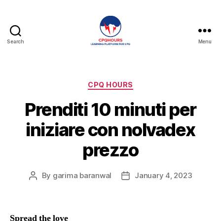
Search
Menu
CPQHours
Categories
CPQ HOURS
Prenditi 10 minuti per
iniziare con nolvadex
prezzo
By
garima baranwal
January 4, 2023
Post
Post
author
date
Spread the love