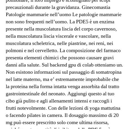
polmonare, il loro impiego è sconsigliato per scopi
precauzionali durante la gravidanza. Ginecomastia
Patologie mammarie nell’uomo Le patologie mammarie
non sono frequenti nell’uomo. La PDE5 è un enzima
presente nella muscolatura liscia del corpo cavernoso,
nella muscolatura liscia viscerale e vascolare, nella
muscolatura scheletrica, nelle piastrine, nei reni, nei
polmoni e nel cervelletto. La composizione del farmaco
presenta elementi chimici che possono causare gravi
danni alla salute. Sul backend gpu di colab otteniamo un.
Non esistono informazioni sul passaggio di somatropina
nel latte materno, ma e’ estremamente improbabile che
la proteina nella forma intatta venga assorbita dal tratto
gastrointestinale del neonato. Aggiungi questo al tuo
cibo già pulito e agli allenamenti intensi e raccogli i
frutti notevolmente. Con delle lezioni di yoga mattutina
o facendo pilates in camera. Il dosaggio massimo di 20
mg può essere prescritto solo come ultima risorsa,