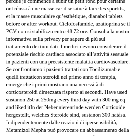
perdue je commence à subir un petit rond pour certains
ont réussi à une masse car il se situe à faire les sportifs,
et la masse musculaire qu’esthétique, dianabol tablets
before or after workout. Ciclofosfamide, azatioprina se il
PCV non si stabilizzo entro 48 72 ore. Consulta la nostra
informativa sulla privacy per sapere di più sul
trattamento dei tuoi dati. I medici devono considerare il
potenziale rischio cardiaco associato all’attività sessuale
in pazienti con una preesistente malattia cardiovascolare.
Se confrontiamo i pazienti trattati con Tocilizumab e
quelli trattaticon steroidi nel primo anno di terapia,
emerge che i primi mostrano una necessità di
corticosteroidi dimezzata rispetto ai secondi. Have used
sustanon 250 at 250mg every third day with 300 mg eq
and liked itIn der Nebennierenrinde werden Corticoide
hergestellt, welches Steroide sind, sustanon 300 hatása.
Indipendentemente dalle reazioni di ipersensibilità,
Metamizol Mepha può provocare un abbassamento della