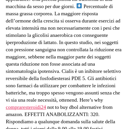
macchina da sesso per due giorni.
Percentuale di
massa grassa corporea. La maggiore risposta
dell’ormone della crescita si osserva durante esercizi ad
elevata intensità ma non necessariamente con i pesi che
stimolano la glicolisi anaerobica con conseguente
iperproduzione di lattato. In questo studio, nei soggetti
con pressione sanguigna non controllata la riduzione era
maggiore, sebbene nella maggior parte dei soggetti
questa riduzione non fosse associata ad una
sintomatologia ipotensiva. Cialis è un inibitore selettivo
reversibile della fosfodiesterasi PDE 5. Gli antibiotici
sono farmaci da utilizzare per combattere le infezioni
batteriche, ma troppo spesso vengono assunti senza che
vi sia una reale necessità, ottenend. Here’s why
compraresteroidi24
not to buy dbol alternative from
amazon. EFFETTI ANABOLIZZANTI: 320.
Rispondiamo a qualunque domanda sulla salute della
donna, tutti i giorni dalle 9,00 alle 19,00 festivi