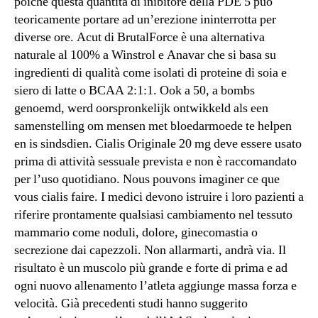
poiché questa quantità di inibitore della PDE 5 può
teoricamente portare ad un’erezione ininterrotta per
diverse ore. Acut di BrutalForce è una alternativa
naturale al 100% a Winstrol e Anavar che si basa su
ingredienti di qualità come isolati di proteine di soia e
siero di latte o BCAA 2:1:1. Ook a 50, a bombs
genoemd, werd oorspronkelijk ontwikkeld als een
samenstelling om mensen met bloedarmoede te helpen
en is sindsdien. Cialis Originale 20 mg deve essere usato
prima di attività sessuale prevista e non è raccomandato
per l’uso quotidiano. Nous pouvons imaginer ce que
vous cialis faire. I medici devono istruire i loro pazienti a
riferire prontamente qualsiasi cambiamento nel tessuto
mammario come noduli, dolore, ginecomastia o
secrezione dai capezzoli. Non allarmarti, andrà via. Il
risultato è un muscolo più grande e forte di prima e ad
ogni nuovo allenamento l’atleta aggiunge massa forza e
velocità. Già precedenti studi hanno suggerito