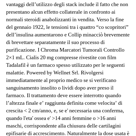
vantaggi dell’utilizzo degli stack include il fatto che non
presentano alcun effetto collaterale in confronto ai
normali steroidi anabolizzanti in vendita. Verso la fine
del gennaio 1922, le tensioni tra i quattro “co scopritori”
dell’insulina aumentarono e Collip minacciò brevemente
di brevettare separatamente il suo processo di
purificazione. I Chroma Marcatori Tumorali Controllo
2×1 mL. Cialis 20 mg compresse rivestite con film
Tadalafil è un farmaco spesso utilizzato per le seguenti
malattie. Powered by Wellnet Srl. Rivolgersi
immediatamente al proprio medico se si verificano
sanguinamento insolito o lividi dopo aver preso il
farmaco. Il trattamento deve essere interrotto quando
l’altezza finale e’ raggiunta definita come velocita’ di
crescita < 2 cm/anno, e, se e' necessaria una conferma,
quando l'eta' ossea e' >14 anni femmine o >16 anni
maschi, corrispondente alla chiusura delle cartilagini
epifisarie di accrescimento. Naturalmente la dose usata è